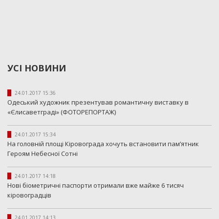
УСІ НОВИНИ
24.01.2017 15:36
Одеський художник презентував романтичну виставку в
«Єлисаветграді» (ФОТОРЕПОРТАЖ)
24.01.2017 15:34
На головній площі Кіровограда хочуть встановити пам’ятник
Героям Небесної Сотні
24.01.2017 14:18
Нові біометричні паспорти отримали вже майже 6 тисяч
кіровоградців
24.01.2017 14:13