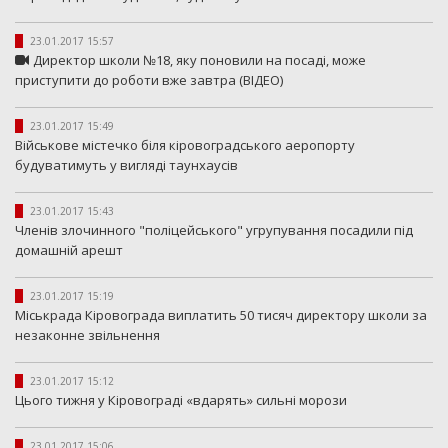
23.01.2017 15:57
Директор школи №18, яку поновили на посаді, може
приступити до роботи вже завтра (ВІДЕО)
23.01.2017 15:49
Військове містечко біля кіровоградського аеропорту
будуватимуть у вигляді таунхаусів
23.01.2017 15:43
Членів злочинного "поліцейського" угрупування посадили під
домашній арешт
23.01.2017 15:19
Міськрада Кіровограда виплатить 50 тисяч директору школи за
незаконне звільнення
23.01.2017 15:12
Цього тижня у Кіровограді «вдарять» сильні морози
23.01.2017 15:06