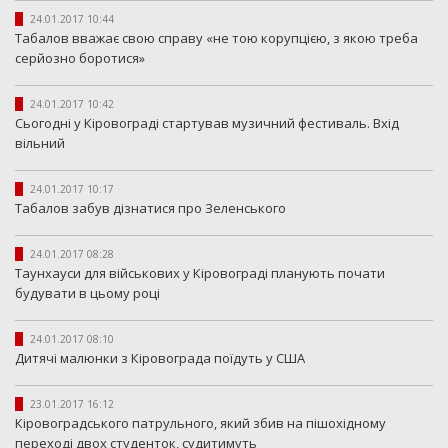
24.01.2017 10:44
Табалов вважає свою справу «не тою корупцією, з якою треба
серйозно боротися»
24.01.2017 10:42
Сьогодні у Кіровограді стартував музичний фестиваль. Вхід
вільний
24.01.2017 10:17
Табалов забув дізнатися про Зеленського
24.01.2017 08:28
Таунхауси для військових у Кіровограді планують почати
будувати в цьому році
24.01.2017 08:10
Дитячі малюнки з Кіровограда поїдуть у США
23.01.2017 16:12
Кіровоградського патрульного, який збив на пішохідному
переході двох студенток, судитимуть