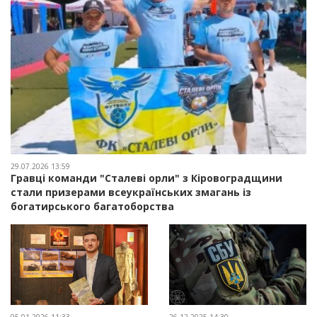
29.07.2026 13:59
Гравці команди "Сталеві орли" з Кіровоградщини
стали призерами всеукраїнських змагань із
богатирського багатоборства
05.01.2026 11:33
26.12.2025 14:30