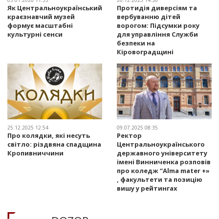
Як Центральноукраїнський
Протидія диверсіям та
краєзнавчий музей
вербуванню дітей
формує масштабні
ворогом: Підсумки року
культурні сенси
для управління Служби
безпеки на
Кіровоградщині
25.12.2025 12:54
09.07.2025 08:35
Про колядки, які несуть
Ректор
світло: різдвяна спадщина
Центральноукраїнського
Кропивниччини
державного університету
імені Винниченка розповів
про коледж “Alma mater +»
, факультети та позицію
вишу у рейтингах