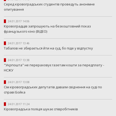
Серед кіровоградських студентів проведуть анонімне
опитування
24.01.2017 14:06
Кіровоградців запрошують на безкоштовний показ
французького кіно (ВІДЕО)
24.01.2017 13:46
Табалов не збирається йти на суд, бо піде у відпустку
24.01.2017 13:38
"Укрпошта" не перераховує газетам кошти за передплату -
НСЖУ
24.01.2017 13:08
Сім кіровоградських депутатів давали свідчення на суді по
справі Бойка
24.01.2017 11:24
Кіровоградська поліція шукає співробітників