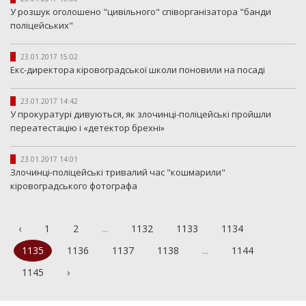
У розшук оголошено "цивільного" співорганізатора "банди
поліцейських"
23.01.2017 15:02
Екс-директора кіровоградської школи поновили на посаді
23.01.2017 14:42
У прокуратурі дивуються, як злочинці-поліцейські пройшли
переатестацію і «детектор брехні»
23.01.2017 14:01
Злочинці-поліцейські тривалий час "кошмарили"
кіровоградського фотографа
‹
1
2
...
1132
1133
1134
1135
1136
1137
1138
...
1144
1145
›