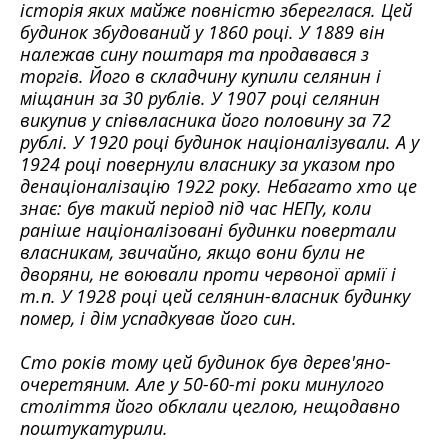
історія яких майже повністю збереглася. Цей
будинок збудований у 1860 році. У 1889 він
належав сину поштаря та продавався з
торгів. Його в складчину купили селянин і
міщанин за 30 рублів. У 1907 році селянин
викупив у співвласника його половину за 72
рублі. У 1920 році будинок націоналізували. А у
1924 році повернули власнику за указом про
денаціоналізацію 1922 року. Небагато хто це
знає: був такий період під час НЕПу, коли
раніше націоналізовані будинки повертали
власникам, звичайно, якщо вони були не
дворяни, не воювали проти червоної армії і
т.п. У 1928 році цей селянин-власник будинку
помер, і дім успадкував його син.
Сто років тому цей будинок був дерев'яно-
очеретяним. Але у 50-60-ті роки минулого
століття його обклали цеглою, нещодавно
поштукатурили.