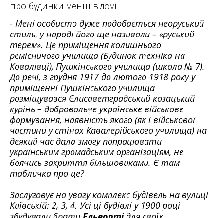
про будинки менш відомі.
- Мені особисто дуже подобається неоруський
стиль, у народі його ще називали – «руський
терем». Це приміщення колишнього
ремісничого училища (Будинок техніка на
Ковалівці), Пушкінського училища (школа № 7).
До речі, з грудня 1917 до лютого 1918 року у
приміщенні Пушкінського училища
розміщувався Єлисаветградський козацький
курінь – добровольче українське військове
формування, наявність якого (як і військової
частини у стінах Кавалерійського училища) на
деякий час дала змогу попрацювати
українським громадським організаціям, не
боячись закриття більшовиками. Є там
табличка про це?
Заслуговує на увагу комплекс будівель на вулиці
Київській: 2, 3, 4. Усі ці будівлі у 1900 році
збудували брати
Ельворті
для своїх