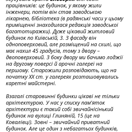
працівників: це будинок, у якому жили
інженери, потім він став заводською
лікарнею, бібліотека (в радянські часи у цьому
приміщенні знаходилася редакція заводської
багатотиражки). Дуже цікавий житловий
будинок по Київській, 3. З фасаду він
одноповерховий, але розміщений на схилі, що
має нахил 45 градусів, тому з двору –
двоповерховий. З боку двору ми бачимо лоджії
на другому поверсі й арочні галереї на
першому. Старожили розповідають, що на
початку ХХ ст. у галереях розташовувались
каретні майстерні.
Взагалі старовинні будинки цікаві не тільки
архітектурою. У нас у списку пам'яток
архітектури є такий собі звичайнісінький
будинок на вулиці Глиняній, 15 (це на
Ковалівці). Зовні – звичайний приватний
будинок. Але це один з небагатьох будинків,