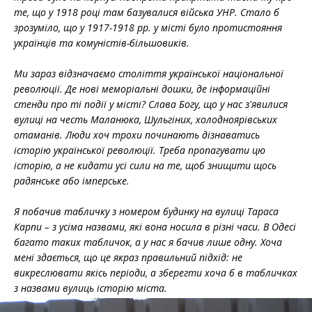
те, що у 1918 році там базувалися війська УНР. Стало б
зрозуміло, що у 1917-1918 рр. у місті було протистояння
українців та комуністів-більшовиків.
Ми зараз відзначаємо століття української національної
революції. Де нові меморіальні дошки, де інформаційні
стенди про ті події у місті? Слава Богу, що у нас з'явилися
вулиці на честь Маланюка, Шульгіних, холодноярівських
отаманів. Люди хоч трохи починають дізнаватись
історію української революції. Треба пропагувати цю
історію, а не кидати усі сили на те, щоб знищити щось
радянське або імперське.
Я побачив табличку з номером будинку на вулиці Тараса
Карпи – з усіма назвами, які вона носила в різні часи. В Одесі
багато таких табличок, а у нас я бачив лише одну. Хоча
мені здається, що це якраз правильний підхід: не
викреслювати якісь періоди, а зберегти хоча б в табличках
з назвами вулиць історію міста.