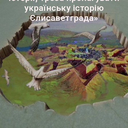
українську історію
Єлисаветграда»