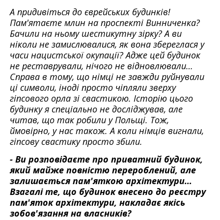
А придивіться до єврейських будинків!
Пам'ятаєте млин на проспекті Винниченка?
Бачили на ньому шестикутну зірку? А ви
ніколи не замислювалися, як вона збереглася у
часи нацистської окупації? Адже цей будинок
не реставрували, нічого не відновлювали…
Справа в тому, що німці не завжди руйнували
ці символи, іноді просто чіпляли зверху
гіпсового орла зі свастикою. Історію цього
будинку я спеціально не досліджував, але
читав, що так робили у Польщі. Тож,
ймовірно, у нас також. А коли німців вигнали,
гіпсову свастику просто збили.
- Ви розповідаєте про приватний будинок,
який майже повністю перероблений, але
залишається пам'яткою архітектури…
Взагалі те, що будинок внесено до реєстру
пам'яток архітектури, накладає якісь
зобов'язання на власників?