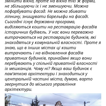
змінити вікна, проте на вікна тієї ж форми,
не збільшуючи їх і не зменшуючи. Можна
пофарбувати фасад. Не можна збивати
ліпнину, знищувати барельєфи на фасаді.
Сьогодні існує державна програма,
виділяються кошти на реставрацію фасадів
історичних будівель. У нас вони переважно
витрачаються на реставрацію будинків, які
знаходяться у комунальній власності. Проте я
знаю, що в інших містах ці кошти
витрачають і на відновлення фасадів
приватних будинків, принаймні якщо вони
перебувають у спільній приватній власності
їх мешканців. Чому ні? Якщо ваш будинок є
пам'яткою архітектури і знаходиться у
центральній частині міста, думаю, варто
звернутися до міського управління
архітектури.