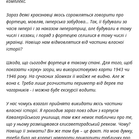
комплекс.
Зараз деякі краєзнавці якось соромляться говорити про
фортецю, мовляв, імперська забудова… Так, її будували за
часів імперії і за наказом імператриці, але будували в тому
числі і козаки, і поряд з фортецею селилися в тому числі і
українці. Навіщо нам відмовлятися від частини власної
історії?
Шкода, що сьогодні фортеця в такому стані. Для того, щоб
показати «зірку» згори, ми використовуємо карти 1943 чи
1946 року. На сучасних зйомках її майже не видно. Але ж
вона є. Треба лише розчистити периметр від дерев та
чагарників - і можна буде екскурсії водити.
У нас чомусь взагалі прийнято викидати якісь частини
власної історії. Я проходив зараз повз один з корпусів
Кавалерійського училища, там вже немає таблички про те,
що у ньому розміщувався єлисаветградський ревком. Чому?
Навіщо її знімати? Він же там був – це факт. На мою думку,
треба було на корпусі навпроти прикріпити табличку про