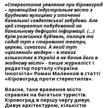
«Стереотипне уявлення про Кіровоград
– провінційне індустріальне місто з
брудними вулицями у оточенні
банальної совдепівської забудови. Але
цей стереотип побудований на
банальному дефіциті інформації. (…)
Крім розкішних будівель, палаців та
садиб тут є старовинні театри,
церкви, синагоги. А який тут
«цегляний» модерн – в таких
кількостях в Україні я не бачив його в
жодному місті»
- пише журналіст і
редактор порталу «Україна
Інкогніта» Роман Маленков в статті
«Кіровоград проти стереотипів».
Власне, таке враження місто
справляє на багатьох туристів.
Кіровоград в першу чергу дивує.
Дивує архітектурою, кількістю