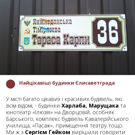
Найцікавіші будинки Єлисаветграда
У місті багато цікавих і красивих будівель, які
всім відомі, - будинки
Харлаба, Марущака
та
кінотеатр «Ілюзія» на Дворцовій, особняк
Барського, комплекс будівель Кавалерійського
училища, «Пасаж», приміщення театру тощо.
Ми ж з
Сергієм Гейком
вирішили говорити