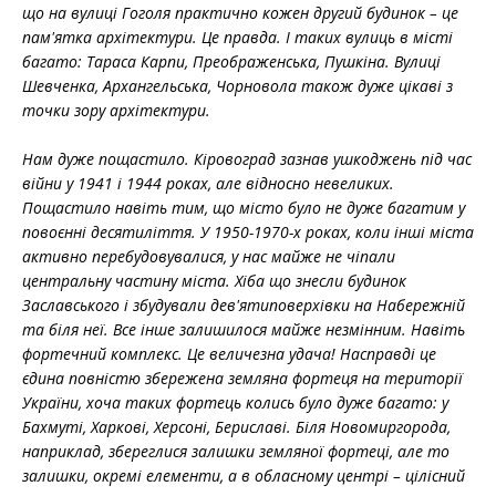
що на вулиці Гоголя практично кожен другий будинок – це
пам'ятка архітектури. Це правда. І таких вулиць в місті
багато: Тараса Карпи, Преображенська, Пушкіна. Вулиці
Шевченка, Архангельська, Чорновола також дуже цікаві з
точки зору архітектури.
Нам дуже пощастило. Кіровоград зазнав ушкоджень під час
війни у 1941 і 1944 роках, але відносно невеликих.
Пощастило навіть тим, що місто було не дуже багатим у
повоєнні десятиліття. У 1950-1970-х роках, коли інші міста
активно перебудовувалися, у нас майже не чіпали
центральну частину міста. Хіба що знесли будинок
Заславського і збудували дев'ятиповерхівки на Набережній
та біля неї. Все інше залишилося майже незмінним. Навіть
фортечний комплекс. Це величезна удача! Насправді це
єдина повністю збережена земляна фортеця на території
України, хоча таких фортець колись було дуже багато: у
Бахмуті, Харкові, Херсоні, Бериславі. Біля Новомиргорода,
наприклад, збереглися залишки земляної фортеці, але то
залишки, окремі елементи, а в обласному центрі – цілісний