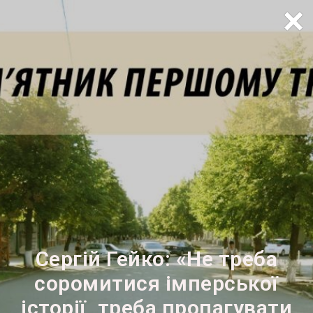
×
Сергій Гейко: «Не треба
соромитися імперської
історії, треба пропагувати