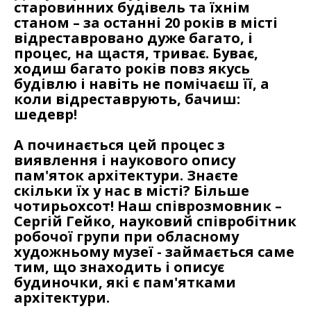
старовинних будівель та їхнім
станом – за останні 20 років в місті
відреставровано дуже багато, і
процес, на щастя, триває. Буває,
ходиш багато років повз якусь
будівлю і навіть не помічаєш її, а
коли відреставрують, бачиш:
шедевр!
А починається цей процес з
виявлення і наукового опису
пам'яток архітектури. Знаєте
скільки їх у нас в місті? Більше
чотирьохсот! Наш співрозмовник –
Сергій Гейко, науковий співробітник
робочої групи при обласному
художньому музеї - займається саме
тим, що знаходить і описує
будиночки, які є пам'ятками
архітектури.