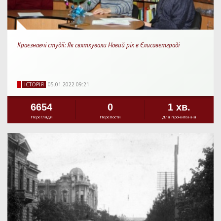
Краєзнавчі студії: Як святкували Новий рік в Єлисаветграді
IСТОРIЯ
05.01.2022 09:21
6654
0
1 хв.
Перегляди
Перепости
Для прочитання