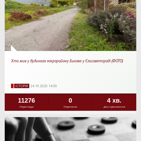
Хто жив у будинках мікрорайону Бикове у Єлисаветграді (ФОТО)
IСТОРIЯ
24.10.2020 14:00
11276
0
4 хв.
Перегляди
Перепости
Для прочитання