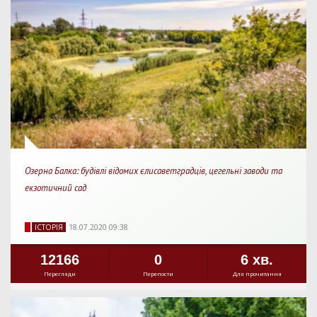
Озерна Балка: будівлі відомих єлисаветградців, цегельні заводи та
екзотичний сад
IСТОРIЯ
18.07.2020 09:38
12166
0
6 хв.
Перегляди
Перепости
Для прочитання