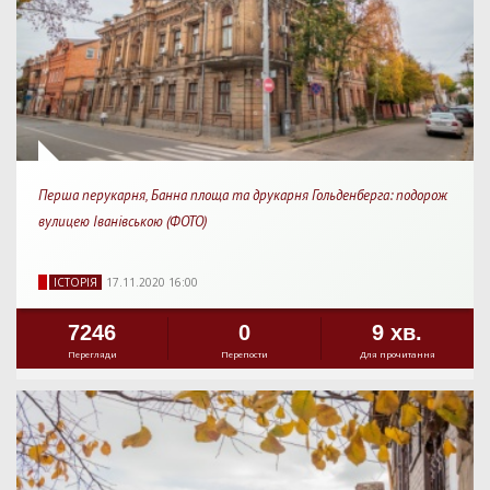
Перша перукарня, Банна площа та друкарня Гольденберга: подорож
вулицею Іванівською (ФОТО)
IСТОРIЯ
17.11.2020 16:00
7246
0
9 хв.
Перегляди
Перепости
Для прочитання