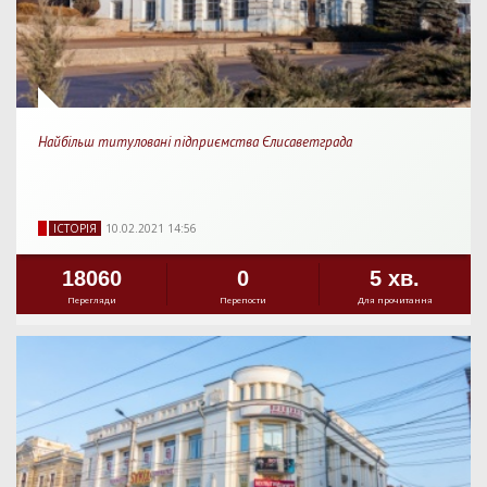
Найбільш титуловані підприємства Єлисаветграда
IСТОРIЯ
10.02.2021 14:56
18060
0
5 хв.
Перегляди
Перепости
Для прочитання