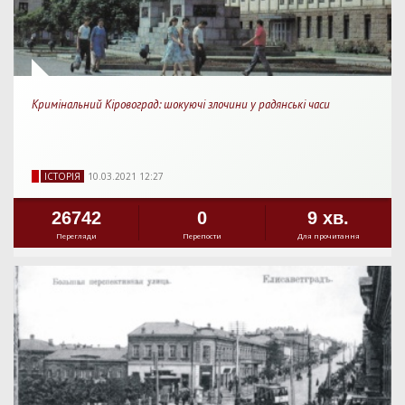
Кримінальний Кіровоград: шокуючі злочини у радянські часи
IСТОРIЯ
10.03.2021 12:27
26742
0
9 хв.
Перегляди
Перепости
Для прочитання