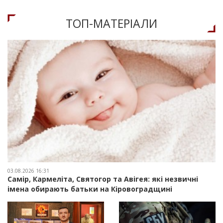
ТОП-МАТЕРIАЛИ
03.08.2026 16:31
Самір, Кармеліта, Святогор та Авігея: які незвичні
імена обирають батьки на Кіровоградщині