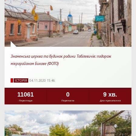
Знаменська церква та будинок родини Тобілевичів: подорож
мікрорайоном Бикове (ФОТО)
IСТОРIЯ
04.11.2020 15:46
11061
0
9 хв.
Перегляди
Перепости
Для прочитання