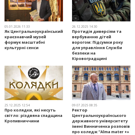
05.01.2026 11:33
26.12.2025 14:30
Як Центральноукраїнський
Протидія диверсіям та
краєзнавчий музей
вербуванню дітей
формує масштабні
ворогом: Підсумки року
культурні сенси
для управління Служби
безпеки на
Кіровоградщині
25.12.2025 12:54
09.07.2025 08:35
Про колядки, які несуть
Ректор
світло: різдвяна спадщина
Центральноукраїнського
Кропивниччини
державного університету
імені Винниченка розповів
про коледж “Alma mater +»