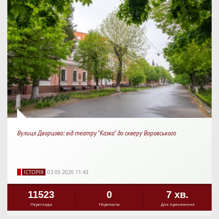
Вулиця Дворцова: від театру "Казка" до скверу Воровського
IСТОРIЯ
03.05.2020 11:43
11523
0
7 хв.
Перегляди
Перепости
Для прочитання