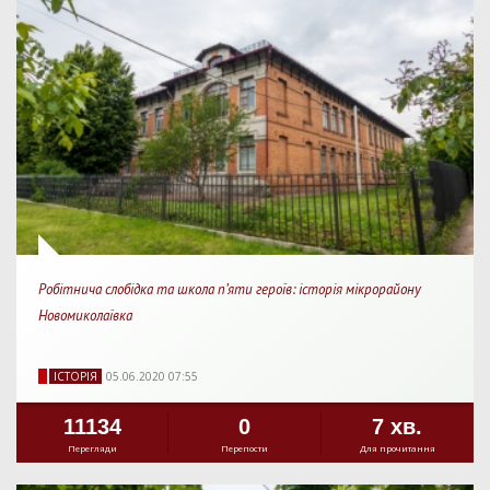
Робітнича слобідка та школа п’яти героїв: історія мікрорайону
Новомиколаївка
IСТОРIЯ
05.06.2020 07:55
11134
0
7 хв.
Перегляди
Перепости
Для прочитання