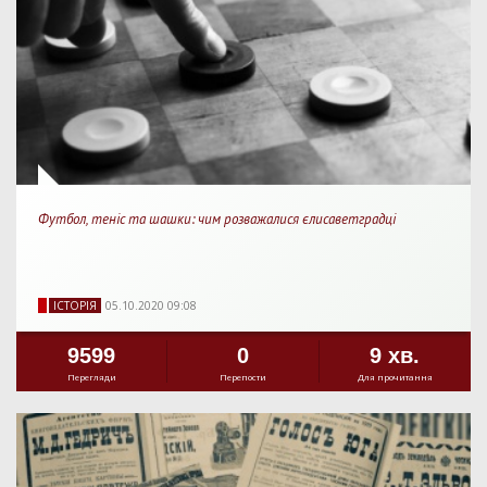
Футбол, теніс та шашки: чим розважалися єлисаветградці
IСТОРIЯ
05.10.2020 09:08
9599
0
9 хв.
Перегляди
Перепости
Для прочитання