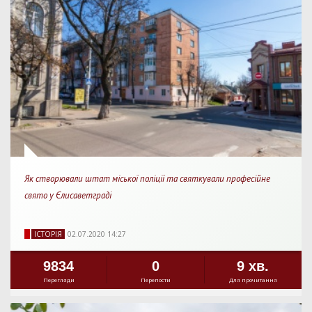
Як створювали штат міської поліції та святкували професійне
свято у Єлисаветграді
IСТОРIЯ
02.07.2020 14:27
9834
0
9 хв.
Перегляди
Перепости
Для прочитання