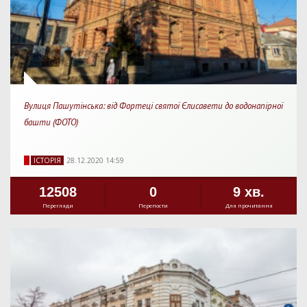
Вулиця Пашутінська: від Фортеці святої Єлисавети до водонапірної
башти (ФОТО)
IСТОРIЯ
28.12.2020 14:59
12508
0
9 хв.
Перегляди
Перепости
Для прочитання