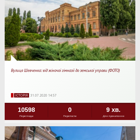
Вулиця Шевченка: від жіночої гімназії до земської управи (ФОТО)
IСТОРIЯ
31.07.2020 14:57
10598
0
9 хв.
Перегляди
Перепости
Для прочитання