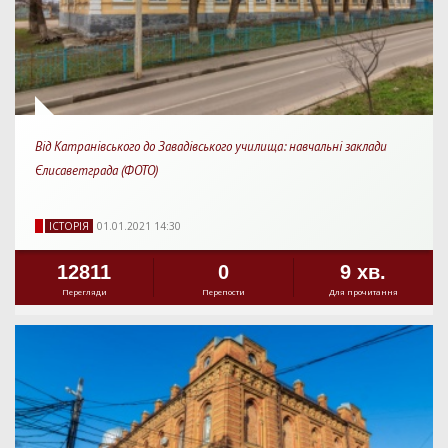
Від Катранівського до Завадівського училища: навчальні заклади
Єлисаветграда (ФОТО)
IСТОРIЯ
01.01.2021 14:30
12811
0
9 хв.
Перегляди
Перепости
Для прочитання