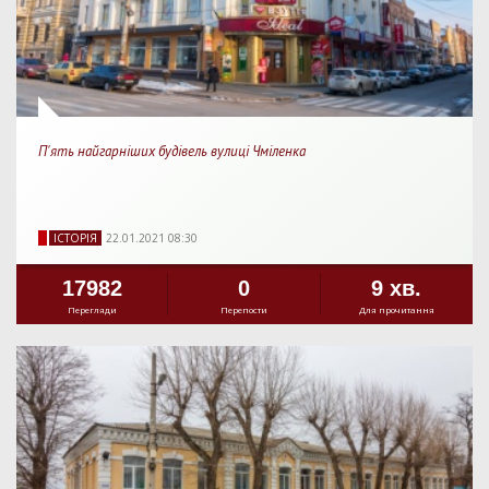
П'ять найгарніших будівель вулиці Чміленка
IСТОРIЯ
22.01.2021 08:30
17982
0
9 хв.
Перегляди
Перепости
Для прочитання