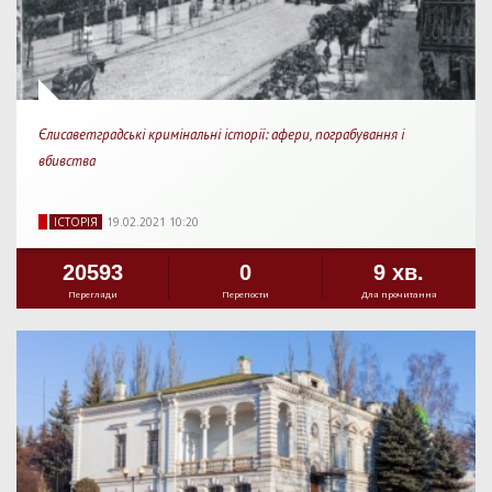
Єлисаветградські кримінальні історії: афери, пограбування і
вбивства
IСТОРIЯ
19.02.2021 10:20
20593
0
9 хв.
Перегляди
Перепости
Для прочитання