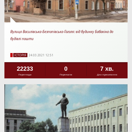
Вулиця Василівська-Безпопівська-Гоголя: від будинку Бабакіна до
будівлі пошти
IСТОРIЯ
24.03.2021 12:51
22233
0
7 хв.
Перегляди
Перепости
Для прочитання