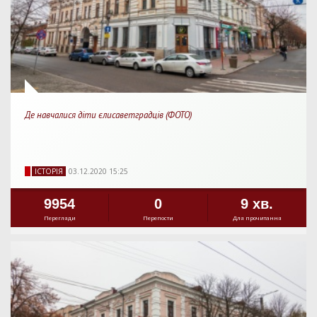
Де навчалися діти єлисаветградців (ФОТО)
IСТОРIЯ
03.12.2020 15:25
9954
0
9 хв.
Перегляди
Перепости
Для прочитання