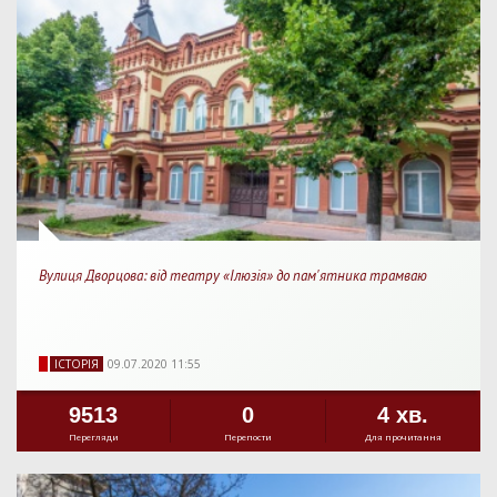
Вулиця Дворцова: від театру «Ілюзія» до пам'ятника трамваю
IСТОРIЯ
09.07.2020 11:55
9513
0
4 хв.
Перегляди
Перепости
Для прочитання