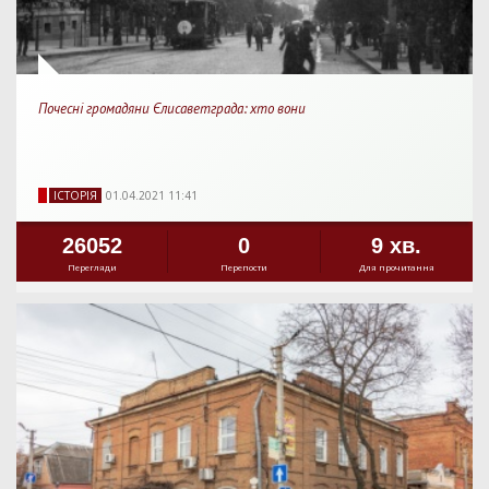
Почесні громадяни Єлисаветграда: хто вони
IСТОРIЯ
01.04.2021 11:41
26052
0
9 хв.
Перегляди
Перепости
Для прочитання