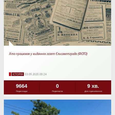
Хто працював у виданнях газет Єлисаветграда (ФОТО)
IСТОРIЯ
03.09.2020 09:24
9664
0
9 хв.
Перегляди
Перепости
Для прочитання