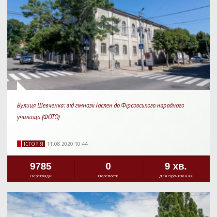
Вулиця Шевченка: від гімназії Гослен до Фірсовського народного
училища (ФОТО)
IСТОРIЯ
11.08.2020 10:44
9785
0
9 хв.
Перегляди
Перепости
Для прочитання