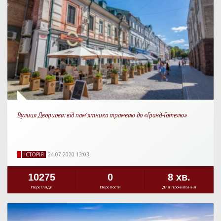
Вулиця Дворцова: від пам'ятника трамваю до «Гранд-Готелю»
IСТОРIЯ
24.07.2020 13:03
10275
0
8 хв.
Перегляди
Перепости
Для прочитання