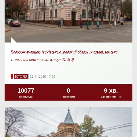
Подорож вулицею Іванівською: редакції обласних газет, земська
управа та кримінальні історії (ФОТО)
IСТОРIЯ
25.11.2020 17:29
10077
0
9 хв.
Перегляди
Перепости
Для прочитання