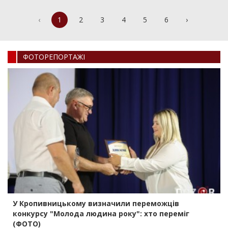
‹
1
2
3
4
5
6
›
ФОТОРЕПОРТАЖI
У Кропивницькому визначили переможців
конкурсу "Молода людина року": хто переміг
(ФОТО)