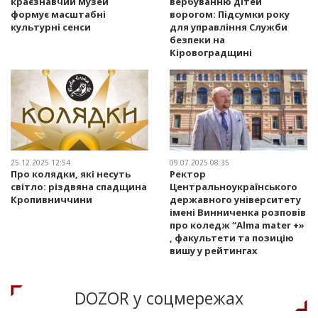
краєзнавчий музей
вербуванню дітей
формує масштабні
ворогом: Підсумки року
культурні сенси
для управління Служби
безпеки на
Кіровоградщині
25.12.2025 12:54
09.07.2025 08:35
Про колядки, які несуть
Ректор
світло: різдвяна спадщина
Центральноукраїнського
Кропивниччини
державного університету
імені Винниченка розповів
про коледж “Alma mater +»
, факультети та позицію
вишу у рейтингах
DOZOR у соцмережах