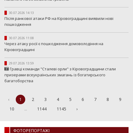
30.07.2026 14:13
Після ранкової атаки РФ на Кіровоградщині виявили нові
пошкодження
30.07.2026 11:08
Через атаку росії є пошкодження домоволодіння на
Кіровоградщині
29.07.2026 13:59
Гравці команди "Сталеві орли" з Кіровоградщини стали
призерами всеукраїнських змагань із богатирського
багатоборства
‹
1
2
3
4
5
6
7
8
9
10
...
1144
1145
›
ФОТОРЕПОРТАЖI