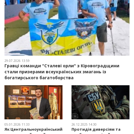
29.07.2026 13:59
Гравці команди "Сталеві орли" з Кіровоградщини
стали призерами всеукраїнських змагань із
богатирського багатоборства
05.01.2026 11:33
26.12.2025 14:30
Як Центральноукраїнський
Протидія диверсіям та