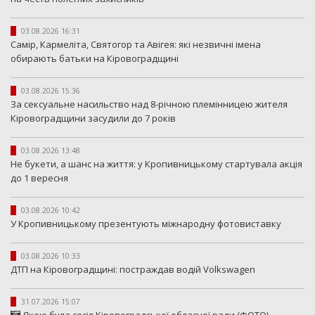
03.08.2026 16:31
Самір, Кармеліта, Святогор та Авігея: які незвичні імена
обирають батьки на Кіровоградщині
03.08.2026 15:36
За сексуальне насильство над 8-річною племінницею жителя
Кіровоградщини засудили до 7 років
03.08.2026 13:48
Не букети, а шанс на життя: у Кропивницькому стартувала акція
до 1 вересня
03.08.2026 10:42
У Кропивницькому презентують міжнародну фотовиставку
03.08.2026 10:33
ДТП на Кіровоградщині: постраждав водій Volkswagen
31.07.2026 15:07