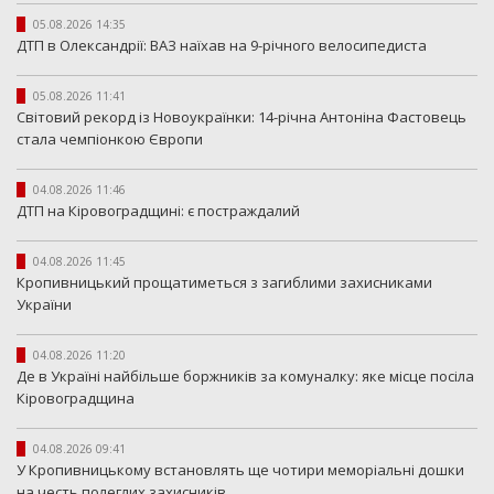
05.08.2026 14:35
ДТП в Олександрії: ВАЗ наїхав на 9-річного велосипедиста
05.08.2026 11:41
Світовий рекорд із Новоукраїнки: 14-річна Антоніна Фастовець
стала чемпіонкою Європи
04.08.2026 11:46
ДТП на Кіровоградщині: є постраждалий
04.08.2026 11:45
Кропивницький прощатиметься з загиблими захисниками
України
04.08.2026 11:20
Де в Україні найбільше боржників за комуналку: яке місце посіла
Кіровоградщина
04.08.2026 09:41
У Кропивницькому встановлять ще чотири меморіальні дошки
на честь полеглих захисників