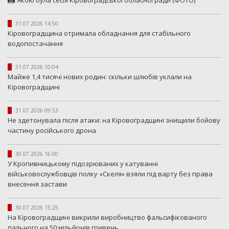
Якою була сесія Кіровоградської обласної ради (ФОТО)
31.07.2026 14:50
Кіровоградщина отримала обладнання для стабільного
водопостачання
31.07.2026 10:04
Майже 1,4 тисячі нових родин: скільки шлюбів уклали на
Кіровоградщині
31.07.2026 09:53
Не здетонувала після атаки: на Кіровоградщині знищили бойову
частину російського дрона
30.07.2026 16:00
У Кропивницькому підозрюваних у катуванні
військовослужбовців полку «Скеля» взяли під варту без права
внесення застави
30.07.2026 15:25
На Кіровоградщині викрили виробництво фальсифікованого
пального на 50 мільйонів гривень