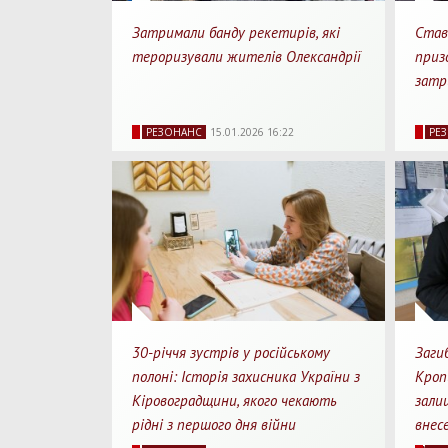
Затримали банду рекетирів, які
Став
тероризували жителів Олександрії
приз
затр
1450
0
1 хв.
14
РЕЗОНАНС
15.01.2026 16:22
РЕ
Перегляди
Перепости
Для прочитання
Перегл
30-річчя зустрів у російському
Заги
полоні: Історія захисника України з
Кроп
Кіровоградщини, якого чекають
зали
рідні з першого дня війни
внес
23246
0
7 хв.
242