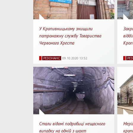
У Кропивницькому знищили
Закр
патронажну службу Товариства
відді
Червоного Хреста
Кроп
19938
0
3 хв.
198
РЕЗОНАНС
09.10.2020 13:52
РЕ
Перегляди
Перепости
Для прочитання
Перегл
Стали відомі подробиці нещасного
Мері
випадку на одній з шахт
кроп