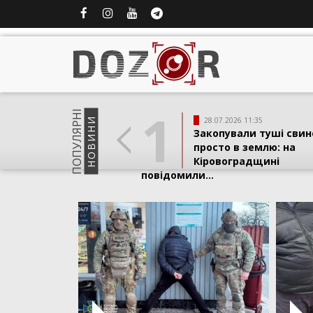
1
ПОПУЛЯРНI
НОВИНИ
28.07.2026 11:35
Закопували туші свин
просто в землю: на
Кіровоградщині
повідомили...