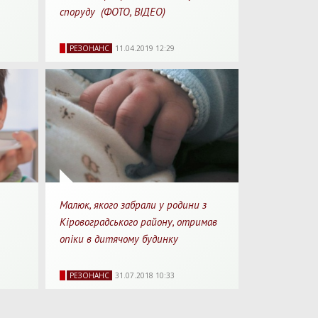
споруду (ФОТО, ВІДЕО)
 хв.
16121
0
07:12
РЕЗОНАНС
11.04.2019 12:29
рочитання
Перегляди
Перепости
Для перегляду
Малюк, якого забрали у родини з
Кіровоградського району, отримав
опіки в дитячому будинку
 хв.
13319
0
2 хв.
РЕЗОНАНС
31.07.2018 10:33
рочитання
Перегляди
Перепости
Для прочитання