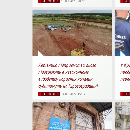
смер
РЕЗОНАНС
10.03.2023 20:10
РЕ
Перегляди
Перепости
Для прочитання
Перегл
Керівника підприємства, якого
У Кр
підозрюють в незаконному
прода
видобутку корисних копалин,
пере
судитимуть на Кіровоградщині
6032
0
1 хв.
64
РЕЗОНАНС
04.07.2022 15:34
РЕ
Перегляди
Перепости
Для прочитання
Перегл