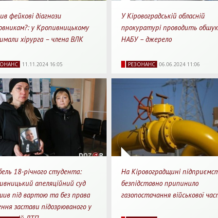
ив фейкові діагнози
У Кіровоградській обласній
овникам?: у Кропивницькому
прокуратурі проводить обшук
имали хірурга – члена ВЛК
НАБУ – джерело
53
0
1 хв.
2532
0
1
ЗОНАНС
11.11.2024 16:05
РЕЗОНАНС
06.06.2024 11:06
яди
Перепости
Для прочитання
Перегляди
Перепости
Для п
бель 18-річного студента:
На Кіровоградщині підприємс
ивницький апеляційний суд
безпідставно припинило
шив під вартою та без права
газопостачання військової ча
ення застави підозрюваного у
87
0
3 хв.
5594
0
1