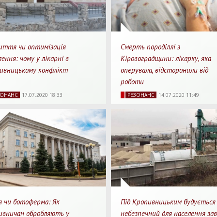
иття чи оптимізація
Смерть породіллі з
лення: чому у лікарні в
Кіровоградщини: лікарку, яка
ивницькому конфлікт
оперувала, відсторонили від
роботи
82
0
4 хв.
17489
0
1
ЗОНАНС
17.07.2020 18:33
РЕЗОНАНС
14.07.2020 11:49
яди
Перепости
Для прочитання
Перегляди
Перепости
Для п
я чи ботоферма: Як
Під Кропивницьким будується
ивничан обробляють у
небезпечний для населення за