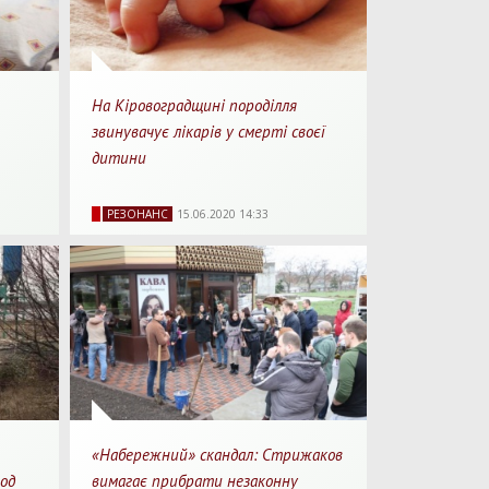
На Кіровоградщині породілля
звинувачує лікарів у смерті своєї
дитини
 хв.
27987
0
2 хв.
РЕЗОНАНС
15.06.2020 14:33
рочитання
Перегляди
Перепости
Для прочитання
«Набережний» скандал: Стрижаков
вод
вимагає прибрати незаконну