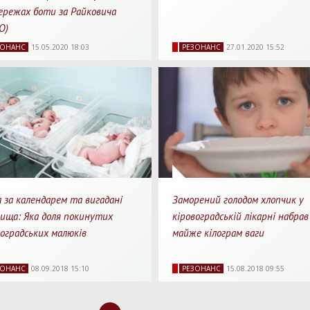
ережах боти за Райковича
О)
86
0
7 хв.
19390
0
5
ЗОНАНС
15.05.2020 18:03
РЕЗОНАНС
27.01.2020 15:52
яди
Перепости
Для прочитання
Перегляди
Перепости
Для п
а за календарем та вигадані
Заморений голодом хлопчик у
вища: Яка доля покинутих
кіровоградській лікарні набрав
воградських малюків
майже кілограм ваги
69
0
2 хв.
14590
0
2
ЗОНАНС
08.09.2018 15:10
РЕЗОНАНС
15.08.2018 09:55
яди
Перепости
Для прочитання
Перегляди
Перепости
Для п