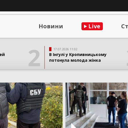
Новини
Live
С
2
17.07.2026 11:02
ей
В Інгулі у Кропивницькому
потонула молода жінка