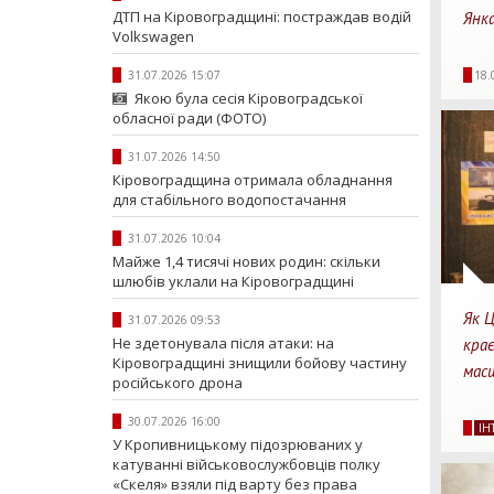
ДТП на Кіровоградщині: постраждав водій
Янк
Volkswagen
34
31.07.2026 15:07
18.
Перег
Якою була сесія Кіровоградської
обласної ради (ФОТО)
31.07.2026 14:50
Кіровоградщина отримала обладнання
для стабільного водопостачання
31.07.2026 10:04
Майже 1,4 тисячі нових родин: скільки
шлюбів уклали на Кіровоградщині
Як 
31.07.2026 09:53
Не здетонувала після атаки: на
кра
Кіровоградщині знищили бойову частину
мас
російського дрона
52
30.07.2026 16:00
IН
Перег
У Кропивницькому підозрюваних у
катуванні військовослужбовців полку
«Скеля» взяли під варту без права