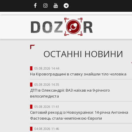
ОСТАННI НОВИНИ
05.08.2026 14:44
На Кіровоградщині в ставку знайшли тіло чоловіка
05.08.2026 14:35
ДТП в Олександрії: ВАЗ наїхав на 9-річного
велосипедиста
05.08.2026 11:41
Світовий рекорд із Новоукраїнки: 14-річна Антоніна
Фастовець стала чемпіонкою Європи
04.08.2026 11:46