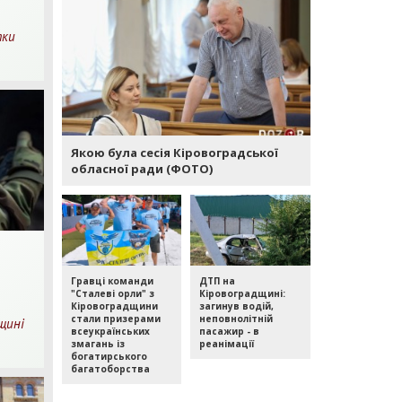
тки
хв.
очитання
Якою була сесія Кіровоградської
обласної ради (ФОТО)
Гравці команди
ДТП на
"Сталеві орли" з
Кіровоградщині:
Кіровоградщини
загинув водій,
стали призерами
неповнолітній
щині
всеукраїнських
пасажир - в
хв.
змагань із
реанімації
богатирського
очитання
багатоборства