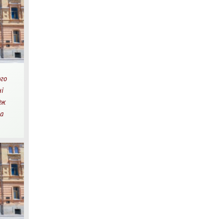
го
і
дж
та
хв.
очитання