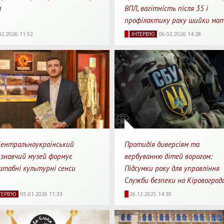
а
ВПЛ, вагітність після 35 і
профілактику раку шийки ма
90
0
5 хв.
4224
0
9 
02.2026 11:52
IНТЕРВ'Ю
06.02.2026 14:28
ляди
Перепости
Для прочитання
Перегляди
Перепости
Для пр
Центральноукраїнський
Протидія диверсіям та
єзнавчий музей формує
вербуванню дітей ворогом:
штабні культурні сенси
Підсумки року для управління
Служби безпеки на Кіровоград
07
0
8 хв.
3782
0
4 
ТЕРВ'Ю
05.01.2026 11:33
26.12.2025 14:30
ляди
Перепости
Для прочитання
Перегляди
Перепости
Для пр