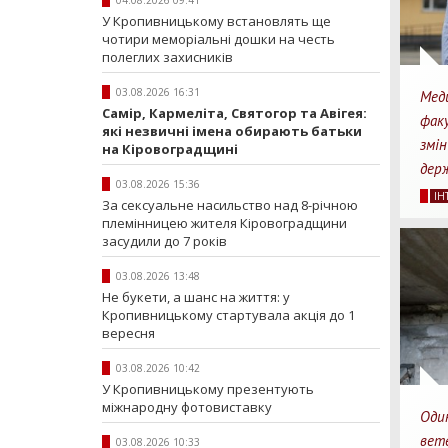
04.08.2026 09:41
У Кропивницькому встановлять ще
чотири меморіальні дошки на честь
полеглих захисників
03.08.2026 16:31
Меди
Самір, Кармеліта, Святогор та Авігея:
факу
які незвичні імена обирають батьки
змін
на Кіровоградщині
дер
57
03.08.2026 15:36
IН
За сексуальне насильство над 8-річною
Перег
племінницею жителя Кіровоградщини
засудили до 7 років
03.08.2026 13:48
Не букети, а шанс на життя: у
Кропивницькому стартувала акція до 1
вересня
03.08.2026 10:42
У Кропивницькому презентують
міжнародну фотовиставку
Один
вете
03.08.2026 10:33