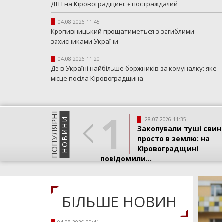
ДТП на Кіровоградщині: є постраждалий
04.08.2026 11:45
Кропивницький прощатиметься з загиблими
захисниками України
04.08.2026 11:20
Де в Україні найбільше боржників за комуналку: яке
місце посіла Кіровоградщина
1
ПОПУЛЯРНI
НОВИНИ
28.07.2026 11:35
Закопували туші свин
просто в землю: на
Кіровоградщині
повідомили...
БIЛЬШЕ НОВИН