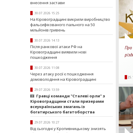
внесення застави
30.07.2026 15:25
На Кіровоградщині викрили виробництво
фальсифікованого пального на 50
мільйонів гривень
30.07.2026 14:13
Після ранкової атаки РФ на
Про 
Кіровоградщині виявили нові
різ
пошкодження
30.07.2026 11:08
38
Через атаку росії є пошкодження
25.
домоволодіння на Кіровоградщині
Перег
29.07.2026 13:59
Гравці команди "Сталеві орли" з
Кіровоградщини стали призерами
всеукраїнських змагань із
богатирського багатоборства
29.07.2026 10:27
Від сьогодні у Кропивницькому знизять