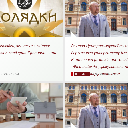
колядки, які несуть світло:
Ректор Центральноукраїнсько
двяна спадщина Кропивниччини
державного університету імен
Винниченка розповів про коле
“Alma mater +» , факультети 
66
0
7 хв.
7159
0
7 
позицію вишу у рейтингах
12.2025 12:54
IНТЕРВ'Ю
09.07.2025 08:35
ляди
Перепости
Для прочитання
Перегляди
Перепости
Для пр