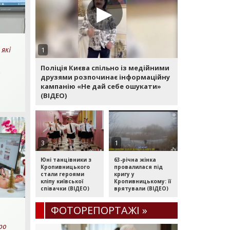
▶
 які
1
Поліція Києва спільно із медійними
друзями розпочинає інформаційну
кампанію «Не дай себе ошукати»
хв.
(ВІДЕО)
очитання
3
1
Юні танцівники з
63-річна жінка
Кропивницького
провалилася під
стали героями
кригу у
кліпу київської
Кропивницькому: її
співачки (ВІДЕО)
врятували (ВІДЕО)
ФОТОРЕПОРТАЖI »
ро