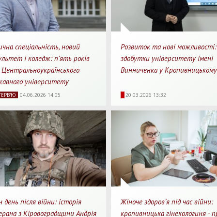
чна спеціальність, новий
Розвиток та нові можливості:
льтет і коледж: п’ять років
здобутки університету імені
 Центральноукраїнського
Винниченка у Кропивницькому
жавного університету
28
0
8 хв.
3999
0
4 
ТЕРВ'Ю
04.06.2026 14:05
20.03.2026 13:32
ляди
Перепости
Для прочитання
Перегляди
Перепости
Для пр
 день після війни: історія
Жіноче здоровʼя під час війни:
рана з Кіровоградщини Андрія
кропивницька гінекологиня - п