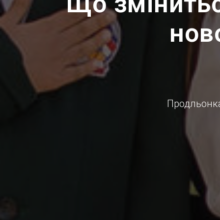
Що змінитьс
нов
Продльонка