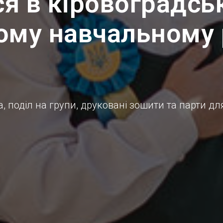
я в кіровоградсь
ому навчальному 
, поділ на групи, друковані зошити та парти дл