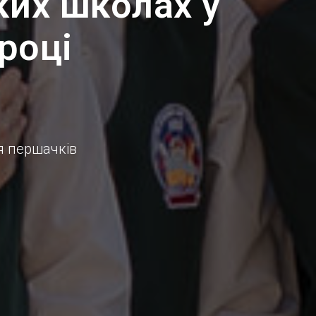
ких школах у
році
я першачків