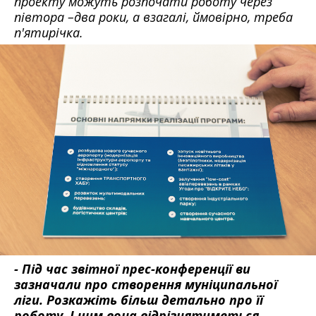
проекту можуть розпочати роботу через
півтора –два роки, а взагалі, ймовірно, треба
п'ятирічка.
- Під час звітної прес-конференції ви
зазначали про створення муніципальної
ліги. Розкажіть більш детально про її
роботу. І чим вона відрізнятиметься,