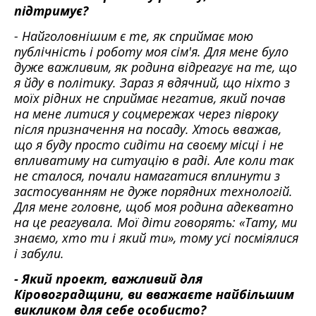
підтримує?
- Найголовнішим є те, як сприймає мою
публічність і роботу моя сім'я. Для мене було
дуже важливим, як родина відреагує на те, що
я йду в політику. Зараз я вдячний, що ніхто з
моїх рідних не сприймає негатив, який почав
на мене литися у соцмережах через півроку
після призначення на посаду. Хтось вважав,
що я буду просто сидіти на своєму місці і не
впливатиму на ситуацію в раді. Але коли так
не сталося, почали намагатися вплинути з
застосуванням не дуже порядних технологій.
Для мене головне, щоб моя родина адекватно
на це реагувала. Мої діти говорять: «Тату, ми
знаємо, хто ти і який ти», тому усі посміялися
і забули.
- Який проект, важливий для
Кіровоградщини, ви вважаєте найбільшим
викликом для себе особисто?