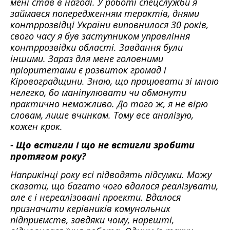
мені став в нагоді. У роботі спецслужби я
займався попередженням терактів, днями
контррозвідці України виповнилося 30 років,
свого часу я був заступником управління
контррозвідки області. Завдання були
іншими. Зараз для мене головними
пріоритетами є розвиток громад і
Кіровоградщини. Знаю, що працювати зі мною
нелегко, бо маніпулювати чи обманути
практично неможливо. До того ж, я не вірю
словам, лише вчинкам. Тому все аналізую,
кожен крок.
- Що встигли і що не встигли зробити
протягом року?
Наприкінці року всі підводять підсумки. Можу
сказати, що багато чого вдалося реалізувати,
але є і нереалізовані проекти. Вдалося
призначити керівників комунальних
підприємств, завдяки чому, нарешті,