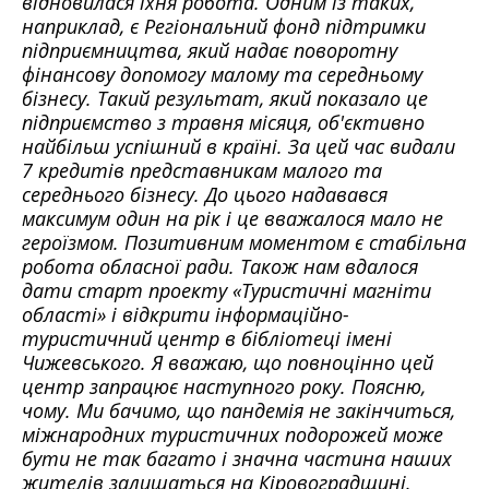
відновилася їхня робота. Одним із таких,
наприклад, є Регіональний фонд підтримки
підприємництва, який надає поворотну
фінансову допомогу малому та середньому
бізнесу. Такий результат, який показало це
підприємство з травня місяця, об'єктивно
найбільш успішний в країні. За цей час видали
7 кредитів представникам малого та
середнього бізнесу. До цього надавався
максимум один на рік і це вважалося мало не
героїзмом. Позитивним моментом є стабільна
робота обласної ради. Також нам вдалося
дати старт проекту «Туристичні магніти
області» і відкрити інформаційно-
туристичний центр в бібліотеці імені
Чижевського. Я вважаю, що повноцінно цей
центр запрацює наступного року. Поясню,
чому. Ми бачимо, що пандемія не закінчиться,
міжнародних туристичних подорожей може
бути не так багато і значна частина наших
жителів залишаться на Кіровоградщині.