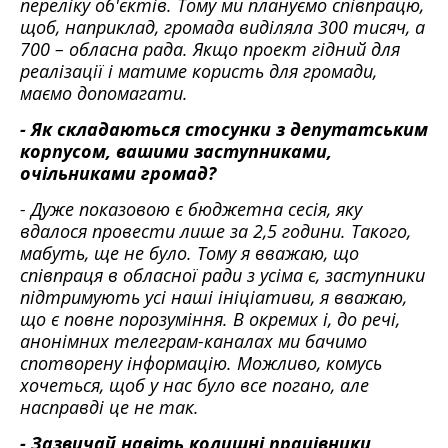
переліку об'єктів. Тому ми плануємо співпрацю,
щоб, наприклад, громада виділяла 300 тисяч, а
700 – обласна рада. Якщо проект гідний для
реалізації і матиме користь для громади,
маємо допомагати.
- Як складаються стосунки з депутатським
корпусом, вашими заступниками,
очільниками громад?
- Дуже показовою є бюджетна сесія, яку
вдалося провести лише за 2,5 години. Такого,
мабуть, ще не було. Тому я вважаю, що
співпраця в обласної ради з усіма є, заступники
підтримують усі наші ініціативи, я вважаю,
що є повне порозуміння. В окремих і, до речі,
анонімних телеграм-каналах ми бачимо
спотворену інформацію. Можливо, комусь
хочеться, щоб у нас було все погано, але
насправді це не так.
- Зазвичай навіть колишні працівники