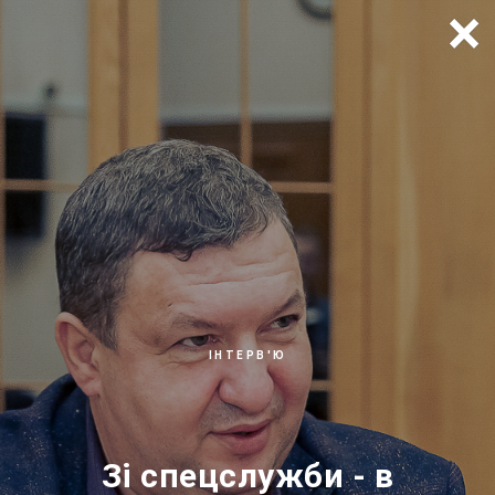
×
ІНТЕРВ'Ю
Зі спецслужби - в