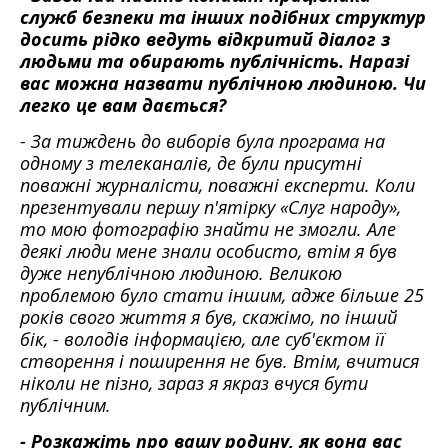
служб безпеки та інших подібних структур
досить рідко ведуть відкритий діалог з
людьми та обирають публічність. Наразі
вас можна назвати публічною людиною. Чи
легко це вам дається?
- За тиждень до виборів була програма на
одному з телеканалів, де були присутні
поважні журналісти, поважні експерти. Коли
презентували першу п'ятірку «Слуг народу»,
то мою фотографію знайти не змогли. Але
деякі люди мене знали особисто, втім я був
дуже непублічною людиною. Великою
проблемою було стати іншим, адже більше 25
років свого життя я був, скажімо, по інший
бік, - володів інформацією, але суб'єктом її
створення і поширення не був. Втім, вчитися
ніколи не пізно, зараз я якраз вчуся бути
публічним.
- Розкажіть про вашу родину, як вона вас