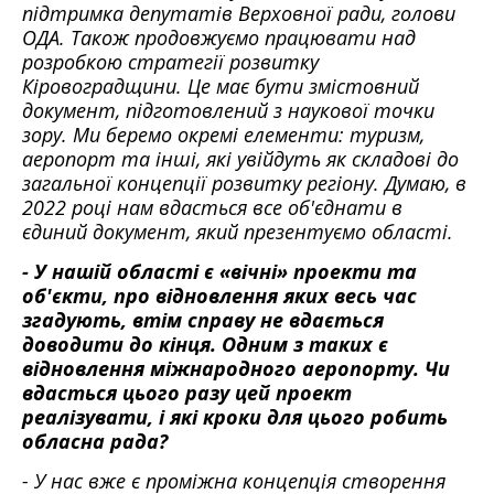
підтримка депутатів Верховної ради, голови
ОДА. Також продовжуємо працювати над
розробкою стратегії розвитку
Кіровоградщини. Це має бути змістовний
документ, підготовлений з наукової точки
зору. Ми беремо окремі елементи: туризм,
аеропорт та інші, які увійдуть як складові до
загальної концепції розвитку регіону. Думаю, в
2022 році нам вдасться все об'єднати в
єдиний документ, який презентуємо області.
- У нашій області є «вічні» проекти та
об'єкти, про відновлення яких весь час
згадують, втім справу не вдається
доводити до кінця. Одним з таких є
відновлення міжнародного аеропорту. Чи
вдасться цього разу цей проект
реалізувати, і які кроки для цього робить
обласна рада?
- У нас вже є проміжна концепція створення