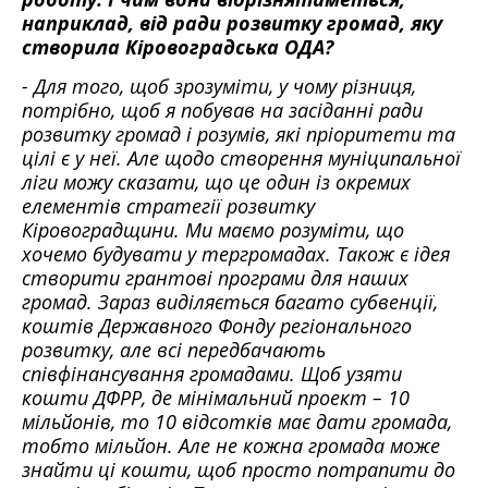
наприклад, від ради розвитку громад, яку
створила Кіровоградська ОДА?
- Для того, щоб зрозуміти, у чому різниця,
потрібно, щоб я побував на засіданні ради
розвитку громад і розумів, які пріоритети та
цілі є у неї. Але щодо створення муніципальної
ліги можу сказати, що це один із окремих
елементів стратегії розвитку
Кіровоградщини. Ми маємо розуміти, що
хочемо будувати у тергромадах. Також є ідея
створити грантові програми для наших
громад. Зараз виділяється багато субвенції,
коштів Державного Фонду регіонального
розвитку, але всі передбачають
співфінансування громадами. Щоб узяти
кошти ДФРР, де мінімальний проект – 10
мільйонів, то 10 відсотків має дати громада,
тобто мільйон. Але не кожна громада може
знайти ці кошти, щоб просто потрапити до