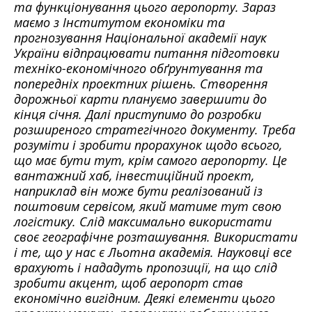
та функціонування цього аеропорту. Зараз
маємо з Інститутом економіки та
прогнозування Національної академії наук
України відпрацювати питання підготовки
техніко-економічного обґрунтування та
попередніх проектних рішень. Створення
дорожньої карти плануємо завершити до
кінця січня. Далі приступимо до розробки
розширеного стратегічного документу. Треба
розуміти і зробити прорахунок щодо всього,
що має бути тут, крім самого аеропорту. Це
вантажний хаб, інвестиційний проект,
наприклад він може бути реалізований із
поштовим сервісом, який матиме тут свою
логістику. Слід максимально використати
своє географічне розташування. Використати
і те, що у нас є Льотна академія. Науковці все
врахують і нададуть пропозиції, на що слід
зробити акцент, щоб аеропорт став
економічно вигідним. Деякі елементи цього