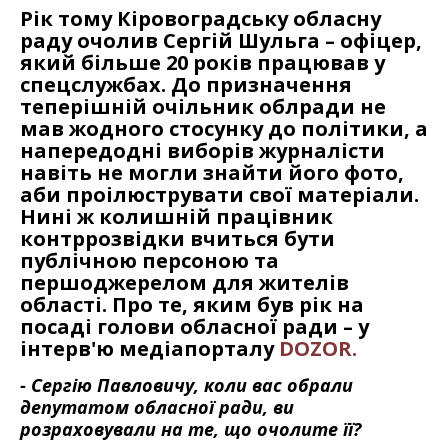
Рік тому Кіровоградську обласну
раду очолив Сергій Шульга – офіцер,
який більше 20 років працював у
спецслужбах. До призначення
теперішній очільник облради не
мав жодного стосунку до політики, а
напередодні виборів журналісти
навіть не могли знайти його фото,
аби проілюструвати свої матеріали.
Нині ж колишній працівник
контррозвідки вчиться бути
публічною персоною та
першоджерелом для жителів
області. Про те, яким був рік на
посаді голови обласної ради – у
інтерв'ю медіапорталу
DOZOR.
- Сергію Павловичу, коли вас обрали
депутатом обласної ради, ви
розраховували на те, що очолите її?