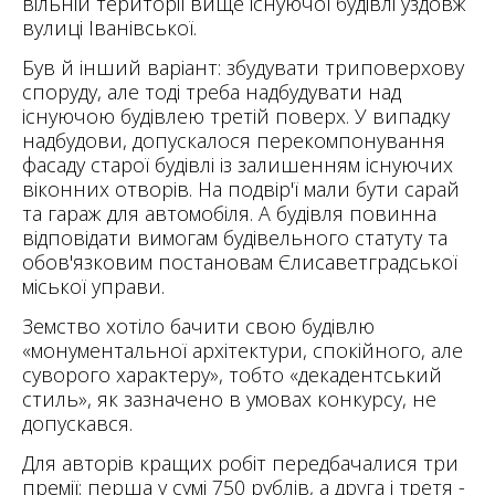
вільній території вище існуючої будівлі уздовж
вулиці Іванівської.
Був й інший варіант: збудувати триповерхову
споруду, але тоді треба надбудувати над
існуючою будівлею третій поверх. У випадку
надбудови, допускалося перекомпонування
фасаду старої будівлі із залишенням існуючих
віконних отворів. На подвір'ї мали бути сарай
та гараж для автомобіля. А будівля повинна
відповідати вимогам будівельного статуту та
обов'язковим постановам Єлисаветградської
міської управи.
Земство хотіло бачити свою будівлю
«монументальної архітектури, спокійного, але
суворого
характеру», тобто «декадентський
стиль», як зазначено в умовах конкурсу, не
допускався.
Для авторів кращих робіт передбачалися три
премії: перша у сумі 750 рублів, а друга і третя -