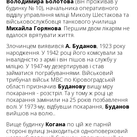
Володимира Болотова
(він проживав у
будинку № 10), начальника оперативного
відділу управління міліції Миколу Шестакова та
військовослужбовця танкового училища
Михайла Горянова
. Першим двом лікарям не
вдалося врятувати життя.
Злочинцем виявився
А. Буданов
, 1923 року
народження. У 1942 році його комісували за
інвалідністю з армії і він пішов на службу у
міліцію. У 1947-му дезертирував і став
займатися пограбуваннями. Військовий
трибунал військ МВС по Кіровоградській
області призначив
Буданову
вищу міру
покарання - розстріл. Та у тому ж році це
покарання замінили на 25 років позбавлення
волі. У 1973-му, відбувши покарання,
Буданов
вийшов на волю...
Вище будинку
Когана
по цій же парній
стороні вулиці знаходиться одноповерховий