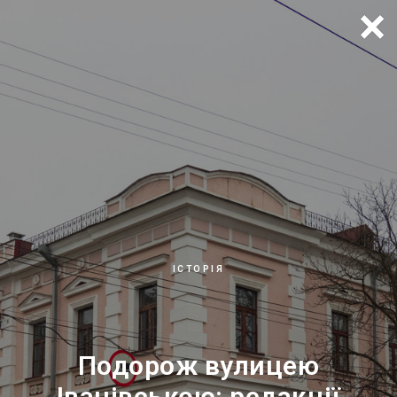
×
ІСТОРІЯ
Подорож вулицею
Іванівською: редакції