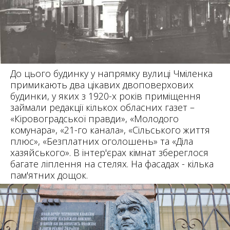
До цього будинку у напрямку вулиці Чміленка
примикають два цікавих двоповерхових
будинки, у яких з 1920-х років приміщення
займали редакції кількох обласних газет –
«Кіровоградської правди», «Молодого
комунара», «21-го канала», «Сільського життя
плюс», «Безплатних оголошень» та «Діла
хазяйського». В інтер'єрах кімнат збереглося
багате ліплення на стелях. На фасадах - кілька
пам'ятних дощок.