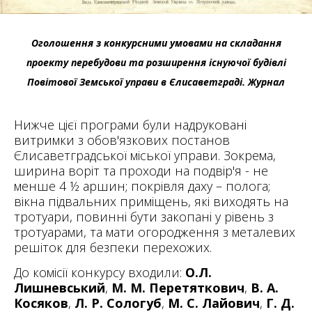
Оголошення з конкурсними умовами на складання
проекту перебудови та розширення існуючої будівлі
Повітової Земської управи в Єлисаветграді. Журнал
Нижче цієї програми були надруковані
витримки з обов'язкових постанов
Єлисаветградської міської управи. Зокрема,
ширина воріт та проходи на подвір'я - не
менше 4 ½ аршин; покрівля даху – полога;
вікна підвальних приміщень, які виходять на
тротуари, повинні бути закопані у рівень з
тротуарами, та мати огородження з металевих
решіток для безпеки перехожих.
До комісії конкурсу входили:
О.Л.
Лишневський
,
М. М. Перетяткович
,
В. А.
Косяков
,
Л. Р. Сологуб
,
М. С. Лайович
,
Г. Д.