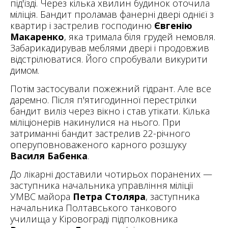
під'їзді. Через кілька хвилин будинок оточила
міліція. Бандит проламав фанерні двері однієї з
квартир і застрелив господиню
Євгенію
Макаренко
, яка тримала біля грудей немовля.
Забарикадирував меблями двері і продовжив
відстрілюватися. Його спробували викурити
димом.
Потім застосували пожежний гідрант. Але все
даремно. Після п'ятигодинної перестрілки
бандит виліз через вікно і став утікати. Кілька
міліціонерів накинулися на нього. При
затриманні бандит застрелив 22-річного
оперуповноваженого карного розшуку
Василя Бабенка
.
До лікарні доставили чотирьох поранених —
заступника начальника управління міліції
УМВС майора
Петра Столяра
, заступника
начальника Полтавського танкового
училища у Кіровограді підполковника