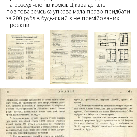
на розсуд членів комісії. Цікава деталь:
повітова земська управа мала право придбати
за 200 рублів будь-який з не премійованих
проектів.