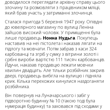
доводилося переглядати архівну справу цього
злочину та розмовляти з працівником міліції,
який брав участь у затриманні злочинця.
Сталася пригода 5 березня 1947 року. Опівдні
до ювелірного магазину по вулиці Леніна
зайшов високий чоловік. У приміщенні була
лише продавець
Нонна Нудьга
. Покупець
наставив на неї пістолета і наказав лягати на
підлогу та мовчати. Потім забрав з каси 324
карбованці та згріб у сумку з вітрини золоті і
срібні вироби вартістю 111 тисяч карбованців.
Йдучи, наказав продавцю лежати мовчки
хвилин двадцать. Але тільки розбійник закрив
двері, продавець вибігла на вулицю і підняла
крик. Кілька перехожих кинулися наздоганяти
розбійника.
Він повернув на Луначарського і забіг у
підворотню будинку № 10 (такою тоді була
нумерація будинку) та заховався під сходами у