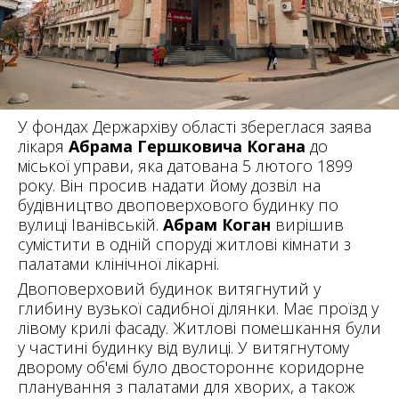
У фондах Держархіву області збереглася заява
лікаря
Абрама Гершковича Когана
до
міської управи, яка датована 5 лютого 1899
року. Він просив надати йому дозвіл на
будівництво двоповерхового будинку по
вулиці Іванівській.
Абрам
Коган
вирішив
сумістити в одній споруді житлові кімнати з
палатами клінічної лікарні.
Двоповерховий будинок витягнутий у
глибину вузької садибної ділянки. Має проїзд у
лівому крилі фасаду. Житлові помешкання були
у частині будинку від вулиці. У витягнутому
дворому об'ємі було двостороннє коридорне
планування з палатами для хворих, а також