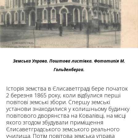
Земська Управа. Поштова листівка. Фототипія М.
Гольденберга.
Історія земства в Єлисаветграді бере початок
2 березня 1865 року, коли відбулися перші
повітові земські збори. Спершу земські
установи знаходилися у колишньому будинку
повітового дворянства на Ковалівці, на місці
якого згодом збудували приміщення
Єлисаветградського земського реального
училища. Потім повітова земська управа