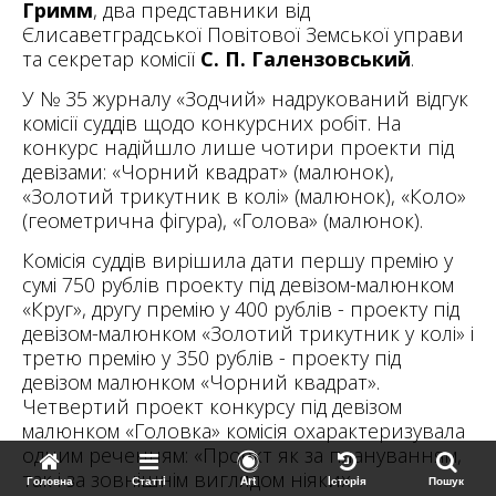
Гримм
, два представники від
Єлисаветградської Повітової Земської управи
та секретар комісії
С. П. Галензовський
.
У № 35 журналу «Зодчий» надрукований відгук
комісії суддів щодо конкурсних робіт. На
конкурс надійшло лише чотири проекти під
девізами: «Чорний квадрат» (малюнок),
«Золотий трикутник в колі» (малюнок), «Коло»
(геометрична фігура), «Голова» (малюнок).
Комісія суддів вирішила дати першу премію у
сумі 750 рублів проекту під девізом-малюнком
«Круг», другу премію у 400 рублів - проекту під
девізом-малюнком «Золотий трикутник у колі» і
третю премію у 350 рублів - проекту під
девізом малюнком «Чорний квадрат».
Четвертий проект конкурсу під девізом
малюнком «Головка» комісія охарактеризувала
одним реченням: «Проект як за плануванням,
так і за зовнішнім виглядом ніяких
Головна
Статтi
Art
Iсторiя
Пошук