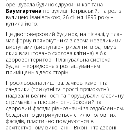
орендувала будинок дружини капітана
Баумгартена
по вулиці Петрівській, на розі з
вулицею Іванівською, 26 січня 1895 року –
купила його.
Це двоповерховий будинок, на підвалі, у плані
має форму прямокутника з двома невеликими
виступами (виступаючі ризаліти, в одному з
яких влаштовано сходова клітина) в бік
дворової території. Планувальна система
будівлі – коридорна з розташуванням
приміщень з двох сторін.
Профільована лиштва, замкові камені та
сандрики (трикутні та прості прямокутні)
надавали величності та порушували класичну
стриманість площин стін. Боковий та
дворовий фасади рівнозначні за оздобленням,
бездоганно дотримуються стилю головних
фасадів, пластично поєднуються в
архітектурному виконанні. Віконні та дверні