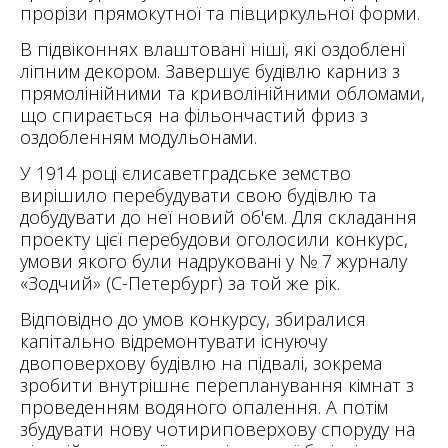
прорізи прямокутної та півциркульної форми.
В підвіконнях влаштовані ніші, які оздоблені
ліпним декором. Завершує будівлю карниз з
прямолінійними та криволінійними обломами,
що спирається на фільончастий фриз з
оздобленням модульонами.
У 1914 році єлисаветградське земство
вирішило перебудувати свою будівлю та
добудувати до неї новий об'єм. Для складання
проекту цієї перебудови оголосили конкурс,
умови якого були надруковані у № 7 журналу
«Зодчий» (С-Петербург) за той же рік.
Відповідно до умов конкурсу, збиралися
капітально відремонтувати існуючу
двоповерхову будівлю на підвалі, зокрема
зробити внутрішнє перепланування кімнат з
проведенням водяного опалення. А потім
збудувати нову чотириповерхову споруду на