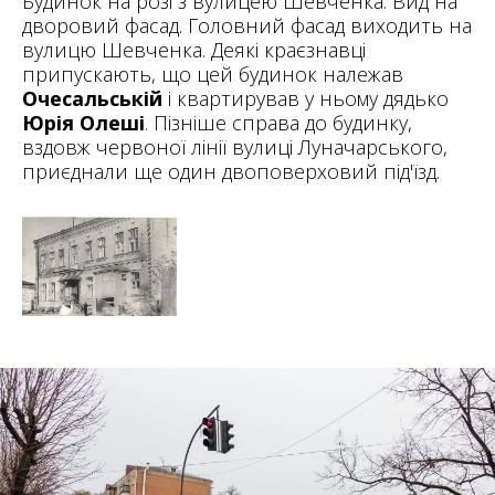
Будинок на розі з вулицею Шевченка. Вид на
дворовий фасад. Головний фасад виходить на
вулицю Шевченка. Деякі краєзнавці
припускають, що цей будинок належав
Очесальській
і квартирував у ньому дядько
Юрія Олеші
. Пізніше справа до будинку,
вздовж червоної лінії вулиці Луначарського,
приєднали ще один двоповерховий під'їзд.