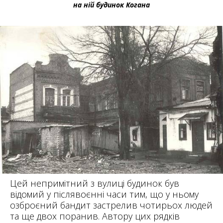
на ній будинок Когана
Цей непримітний з вулиці будинок був
відомий у післявоєнні часи тим, що у ньому
озброєний бандит застрелив чотирьох людей
та ще двох поранив. Автору цих рядків