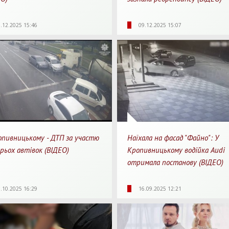
88
0
1
1557
0
.12.2025 15:46
09.12.2025 15:07
яди
Перепости
Для перегляду
Перегляди
Перепости
Для 
опивницькому - ДТП за участю
Наїхала на фасад "Файно": У
рьох автівок (ВІДЕО)
Кропивницькому водійка Audi
отримала постанову (ВІДЕО)
04
0
1
1488
0
.10.2025 16:29
16.09.2025 12:21
яди
Перепости
Для перегляду
Перегляди
Перепости
Для 