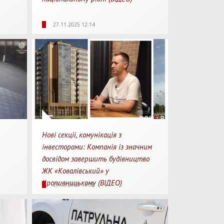
1
1411
0
1
27.11.2025 12:14
перегляду
Перегляди
Перепости
Для перегляду
Нові секції, комунікація з
інвесторами: Компанія із значним
досвідом завершить будівництво
ЖК «Ковалівський» у
1
1624
0
2
Кропивницькому (ВІДЕО)
29.08.2025 13:58
перегляду
Перегляди
Перепости
Для перегляду