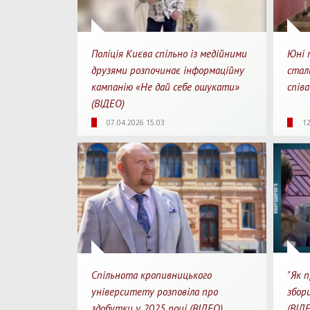
Поліція Києва спільно із медійними
Юні 
друзями розпочинає інформаційну
стали
кампанію «Не дай себе ошукати»
співа
(ВІДЕО)
1349
0
1
33
07.04.2026 15:03
12
Перегляди
Перепости
Для перегляду
Перегл
Спільнота кропивницького
"Як 
університету розповіла про
збор
здобутки у 2025 році (ВІДЕО)
(ВІД