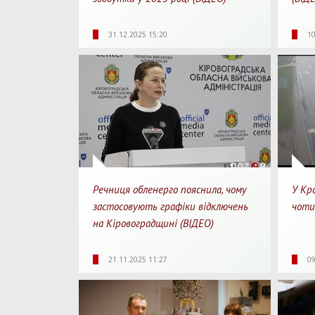
2196
0
1
16
31.12.2025 15:20
10
Перегляди
Перепости
Для перегляду
Перегл
Речниця обленерго пояснила, чому
У Кр
застосовують графіки відключень
чоти
на Кіровоградщині (ВІДЕО)
1509
0
1
16
21.11.2025 11:27
09
Перегляди
Перепости
Для перегляду
Перегл