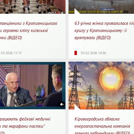
танцівники з Кропивницького
63-річна жінка провалилася пі
 героями кліпу київської
кригу у Кропивницькому: її
чки (ВІДЕО)
врятували (ВІДЕО)
64
0
3
2035
0
.03.2026 11:17
05.02.2026 14:56
яди
Перепости
Для перегляду
Перегляди
Перепости
Для 
працюють фейкові медичні
Кіровоградська обласна
и та марафони-пастки"
енергопостачальна компанія
ЕО)
зазнала ребрендингу (ВІДЕО)