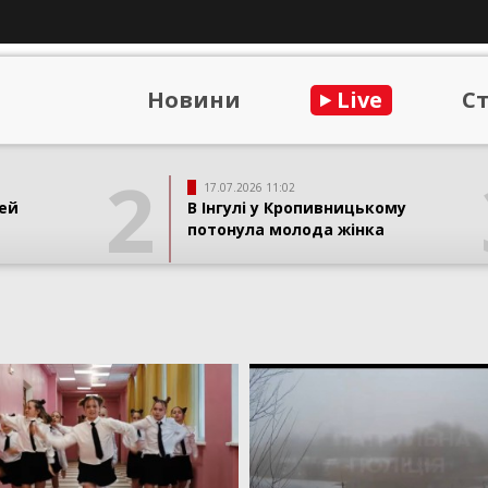
Новини
Live
С
2
17.07.2026 11:02
ей
В Інгулі у Кропивницькому
потонула молода жінка