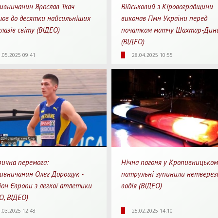
ивничанин Ярослав Ткач
Військовий з Кіровоградщини
шов до десятки найсильніших
виконав Гімн України перед
лазів світу (ВІДЕО)
початком матчу Шахтар-Дин
(ВІДЕО)
27
0
1
2127
0
.05.2025 09:41
28.04.2025 10:55
яди
Перепости
Для перегляду
Перегляди
Перепости
Для 
рична перемога:
Нічна погоня у Кропивницьком
ивничанин Олег Дорощук -
патрульні зупинили нетверез
іон Європи з легкої атлетики
водія (ВІДЕО)
О, ВІДЕО)
35
0
1
1664
0
.03.2025 12:48
25.02.2025 14:10
яди
Перепости
Для перегляду
Перегляди
Перепости
Для 