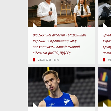
Від льотної академії - захисникам
Труїл
України: У Кропивницькому
Кіро
презентували патріотичний
груп
відеокліп (ФОТО, ВІДЕО)
авт
1908
0
1
13
23.08.2025 15:16
06
Перегляди
Перепости
Для перегляду
Перегл