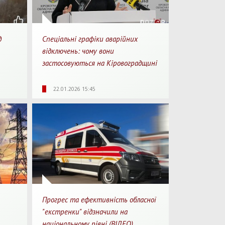
д
Спеціальні графіки аварійних
відключень: чому вони
застосовуються на Кіровоградщині
1
2154
0
1
22.01.2026 15:45
перегляду
Перегляди
Перепости
Для перегляду
Прогрес та ефективність обласної
"екстренки" відзначили на
національному рівні (ВІДЕО)