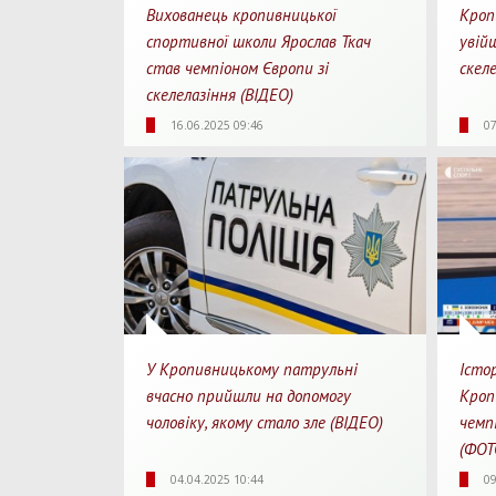
Вихованець кропивницької
Кроп
спортивної школи Ярослав Ткач
увій
став чемпіоном Європи зі
скеле
скелелазіння (ВІДЕО)
1285
0
1
19
16.06.2025 09:46
07
Перегляди
Перепости
Для перегляду
Перегл
У Кропивницькому патрульні
Істо
вчасно прийшли на допомогу
Кроп
чоловіку, якому стало зле (ВІДЕО)
чемп
(ФОТ
3559
0
1
17
04.04.2025 10:44
09
Перегляди
Перепости
Для перегляду
Перегл