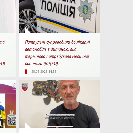
 та
Патрульні супроводили до лікарні
автомобіль з дитиною, яка
терміново потребувала медичної
ЕО)
допомоги (ВІДЕО)
3
1425
0
1
25.06.2025 14:55
перегляду
Перегляди
Перепости
Для перегляду