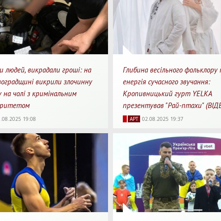
и людей, викрадали гроші: на
Глибина весільного фольклору
воградщині викрили злочинну
енергія сучасного звучання:
у на чолі з кримінальним
Кропивницький гурт YELKA
оритетом
презентував "Рай-птахи" (ВІД
91
0
2
1604
0
.08.2025 19:08
АРТ
02.08.2025 19:37
яди
Перепости
Для перегляду
Перегляди
Перепости
Для 