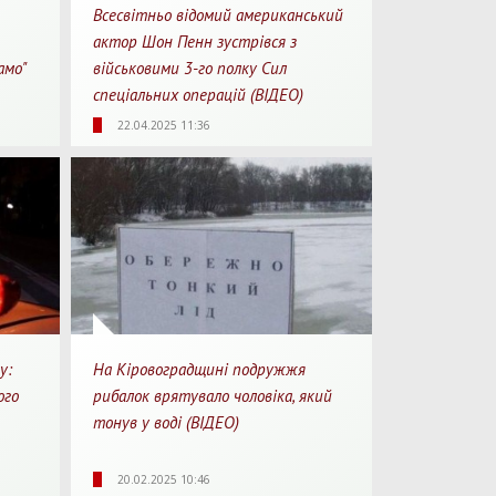
Всесвітньо відомий американський
актор Шон Пенн зустрівся з
амо"
військовими 3-го полку Сил
спеціальних операцій (ВІДЕО)
1
1712
0
1
22.04.2025 11:36
перегляду
Перегляди
Перепости
Для перегляду
у:
На Кіровоградщині подружжя
ого
рибалок врятувало чоловіка, який
тонув у воді (ВІДЕО)
1
1781
0
2
20.02.2025 10:46
перегляду
Перегляди
Перепости
Для перегляду