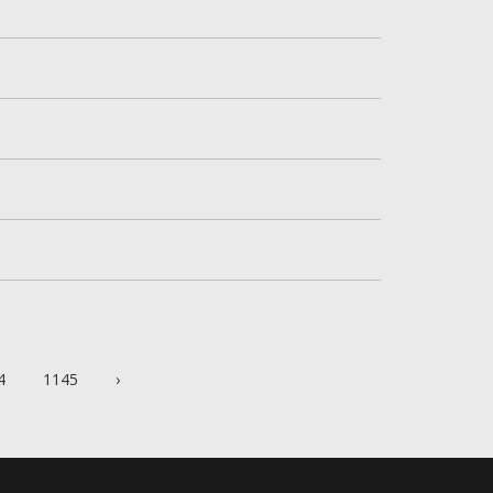
4
1145
›