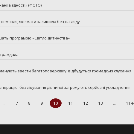
ханка єдності» (ФОТО)
 немовля, яке мати залишила без нагляду
ршать програмою «Світло дитинства»
остраждала
анують звести багатоповерхівку: відбудуться громадські слухання
операцію: без лікування дівчинці загрожують серйозні ускладнення
...
7
8
9
10
11
12
13
...
114