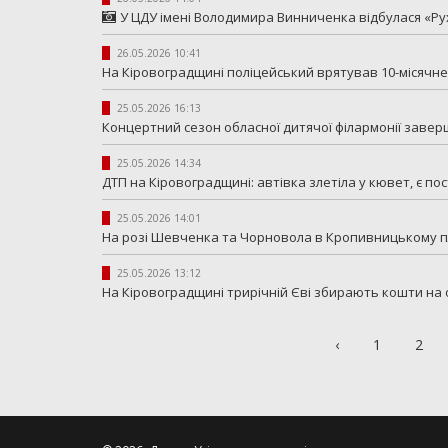
У ЦДУ імені Володимира Винниченка відбулася «Ру
26.05.2026 10:41
На Кіровоградщині поліцейський врятував 10-місячне
25.05.2026 16:13
Концертний сезон обласної дитячої філармонії заве
25.05.2026 14:34
ДТП на Кіровоградщині: автівка злетіла у кювет, є п
25.05.2026 14:01
На розі Шевченка та Чорновола в Кропивницькому пл
25.05.2026 13:12
На Кіровоградщині трирічній Єві збирають кошти на 
‹
1
2