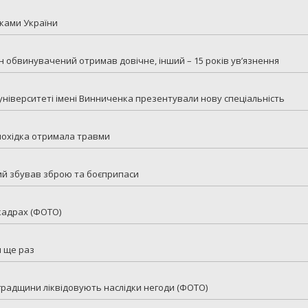
ками України
н обвинувачений отримав довічне, інший – 15 років ув’язнення
 університеті імені Винниченка презентували нову спеціальність
ішохідка отримала травми
ий збував зброю та боєприпаси
 кадрах (ФОТО)
и ще раз
оградщини ліквідовують наслідки негоди (ФОТО)