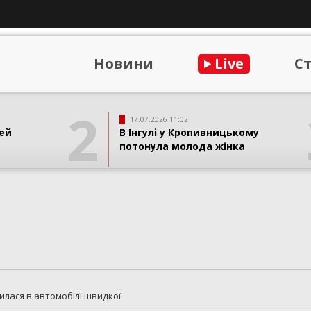
Новини
Live
С
2
17.07.2026 11:02
ей
В Інгулі у Кропивницькому
потонула молода жінка
илася в автомобілі швидкої