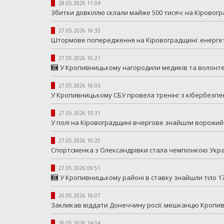
28.05.2026 11:04
Збитки довкіллю склали майже 500 тисяч: на Кіровог
27.05.2026 16:35
Штормове попередження на Кіровоградщині: енергети
27.05.2026 16:21
У Кропивницькому нагородили медиків та волонт
27.05.2026 16:03
У Кропивницькому СБУ провела тренінг з кібербезпеки
27.05.2026 10:31
У полі на Кіровоградщині вчергове знайшли ворожий
27.05.2026 10:25
Спортсменка з Олександрівки стала чемпіонкою Укра
27.05.2026 09:51
У Кропивницькому районі в ставку знайшли тіло 17
26.05.2026 16:07
Закликав віддати Донеччину росії: мешканцю Кропив
26.05.2026 14:04