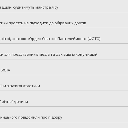
радщині судитимуть майстра лісу
ки просять не підходити до обірваних дротів
ерів відзнакою «Орден Святого Пантелеймона» (ФОТО)
 для представників медіа та фахівців із комунікацій
 БпЛА
їни з важкої атлетики
-річної дівчини
ницького повідомили про підозру