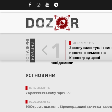
1
ПОПУЛЯРНI
НОВИНИ
28.07.2026 11:35
Закопували туші свин
просто в землю: на
Кіровоградщині
повідомили...
УСІ НОВИНИ
02.06.2026 09:32
У Кропивницькому горів ЗАЗ
02.06.2026 08:59
1900 грамів щастя: на Кіровоградщині дівчинка народ