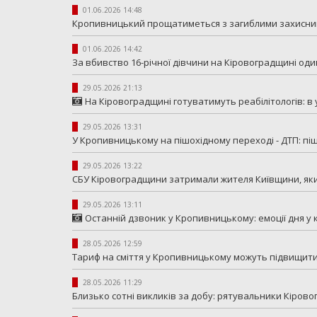
01.06.2026 14:48
Кропивницький прощатиметься з загиблими захисни
01.06.2026 14:42
За вбивство 16-річної дівчини на Кіровоградщині оди
29.05.2026 21:13
На Кіровоградщині готуватимуть реабілітологів: в
29.05.2026 13:31
У Кропивницькому на пішохідному переході - ДТП: п
29.05.2026 13:22
СБУ Кіровоградщини затримали жителя Київщини, як
29.05.2026 13:11
Останній дзвоник у Кропивницькому: емоції дня у
28.05.2026 12:59
Тариф на сміття у Кропивницькому можуть підвищит
28.05.2026 11:29
Близько сотні викликів за добу: рятувальники Кіров