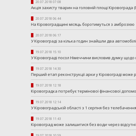
20.07.2018 07:08
Акція захисту тварин на головній площі Кіровограда 
20.07.2018 06:44
На Кіровоградщині місяць боротимуться з амброзією
20.07.2018 06:17
У Кіровограді за кілька годин знайшли два автомобіл
19.07.2018 15:10
У Кіровограді посол Німеччини висловив думку щод
19.07.2018 14:30
Перший етап реконструкції арки у Кіровограді може 
19.07.2018 12:18
Кіровоградка потребує термінової фінансової допом
19.07.2018 12:14
У Кіровоградській області з 1 серпня без телебаченн
19.07.2018 11:43
Кіровоград може залишитися без води через відсутні
19.07.2018 10:59