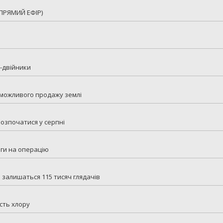
(ПРЯМИЙ ЕФІР)
і-двійники
о можливого продажу землі
розпочатися у серпні
оги на операцію
я залишаться 115 тисяч глядачів
сть хлору