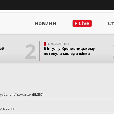
Новини
Live
С
2
17.07.2026 11:02
ей
В Інгулі у Кропивницькому
потонула молода жінка
тбольної команди (ВІДЕО)
арчування