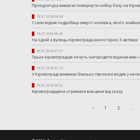
Прокуратура вимагає повернути хлібну базу на Кіро
19.07.2018 09:04
Стали відомі подробиці смерті чоловіка, якого знай
19.07.2018 08:45
На одній з вулиць Кіровограда вночі горіло 3 автівки
19.07.2018 07:57
Трьох кіровоградців хочуть нагородити відзнаками «
19.07.2018 07:13
У Кіровограді виявили близько півтисячі водіїв у нет
19.07.2018 06:52
Кіровоградщина отримала вакцини від сказу
‹
1
2
...