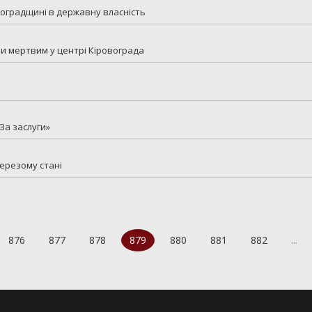
воградщині в державну власність
шли мертвим у центрі Кіровограда
За заслуги»
верезому стані
876
877
878
879
880
881
882
...