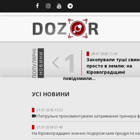
1
ПОПУЛЯРНI
НОВИНИ
28.07.2026 11:35
Закопували туші свин
просто в землю: на
Кіровоградщині
повідомили...
УСІ НОВИНИ
21.07.2018 13:52
Патрульні прокоментували затримання тренера фу
21.07.2018 07:40
На Кіровоградщині значно подорожчали продукти х