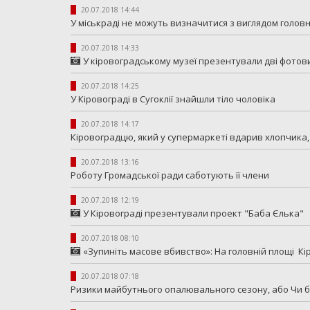
20.07.2018 14:44
У міськраді не можуть визначитися з виглядом головн
20.07.2018 14:33
У кіровоградському музеї презентували дві фотов
20.07.2018 14:25
У Кіровограді в Сугоклії знайшли тіло чоловіка
20.07.2018 14:17
Кіровоградцю, який у супермаркеті вдарив хлопчика,
20.07.2018 13:16
Роботу Громадської ради саботують її члени
20.07.2018 12:19
У Кіровограді презентували проект "Баба Єлька"
20.07.2018 08:10
«Зупиніть масове вбивство»: На головній площі К
20.07.2018 07:18
Ризики майбутнього опалювального сезону, або Чи 