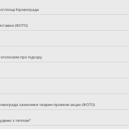
ої площі Кіровограда
иставки (ФОТО)
 оголосили про підозру
іровограда захисники тварин провели акцію (ФОТО)
будемо з теплом?