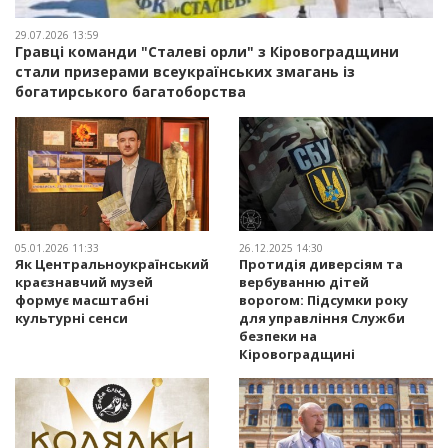
29.07.2026 13:59
Гравці команди "Сталеві орли" з Кіровоградщини
стали призерами всеукраїнських змагань із
богатирського багатоборства
05.01.2026 11:33
26.12.2025 14:30
Як Центральноукраїнський
Протидія диверсіям та
краєзнавчий музей
вербуванню дітей
формує масштабні
ворогом: Підсумки року
культурні сенси
для управління Служби
безпеки на
Кіровоградщині