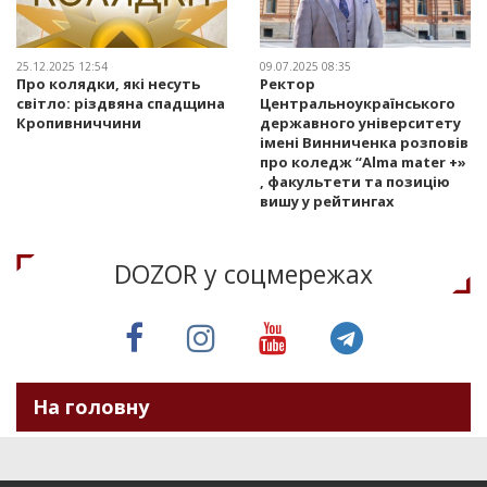
25.12.2025 12:54
09.07.2025 08:35
Про колядки, які несуть
Ректор
світло: різдвяна спадщина
Центральноукраїнського
Кропивниччини
державного університету
імені Винниченка розповів
про коледж “Alma mater +»
, факультети та позицію
вишу у рейтингах
DOZOR у соцмережах
На головну