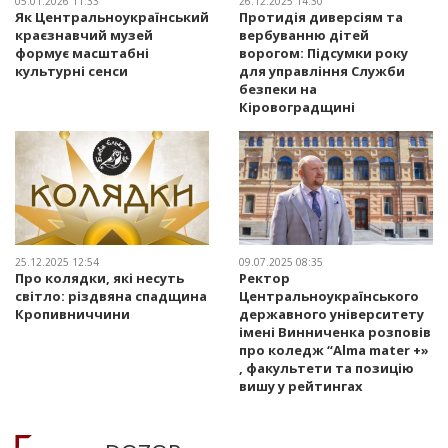
05.01.2026 11:33
26.12.2025 14:30
Як Центральноукраїнський
Протидія диверсіям та
краєзнавчий музей
вербуванню дітей
формує масштабні
ворогом: Підсумки року
культурні сенси
для управління Служби
безпеки на
Кіровоградщині
25.12.2025 12:54
09.07.2025 08:35
Про колядки, які несуть
Ректор
світло: різдвяна спадщина
Центральноукраїнського
Кропивниччини
державного університету
імені Винниченка розповів
про коледж “Alma mater +»
, факультети та позицію
вишу у рейтингах