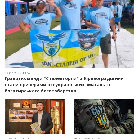
29.07.2026 13:59
Гравці команди "Сталеві орли" з Кіровоградщини
стали призерами всеукраїнських змагань із
богатирського багатоборства