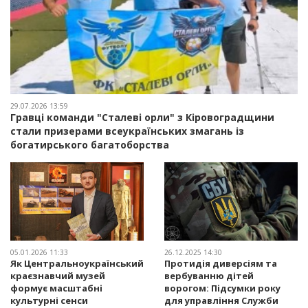
29.07.2026 13:59
Гравці команди "Сталеві орли" з Кіровоградщини
стали призерами всеукраїнських змагань із
богатирського багатоборства
05.01.2026 11:33
26.12.2025 14:30
Як Центральноукраїнський
Протидія диверсіям та
краєзнавчий музей
вербуванню дітей
формує масштабні
ворогом: Підсумки року
культурні сенси
для управління Служби