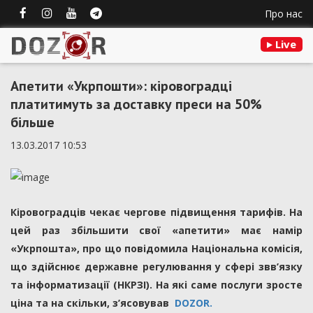
Про нас
Live
Апетити «Укрпошти»: кіровоградці
платитимуть за доставку преси на 50%
більше
13.03.2017 10:53
Кіровоградців чекає чергове підвищення тарифів. На
цей раз збільшити свої «апетити» має намір
«Укрпошта», про що повідомила Національна комісія,
що здійснює державне регулювання у сфері звв’язку
та інформатизації (НКРЗІ). На які саме послуги зросте
ціна та на скільки, з’ясовував
DOZOR.