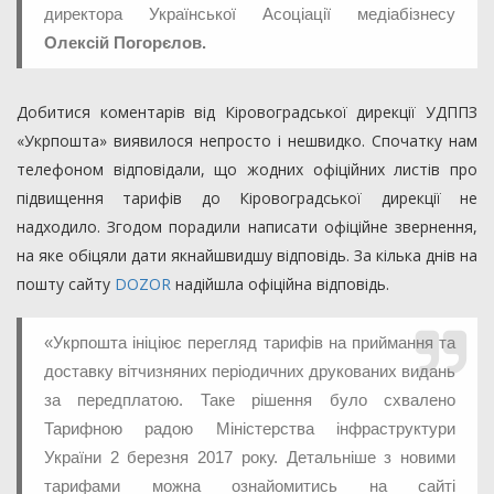
директора Української Асоціації медіабізнесу
Олексій Погорєлов.
Добитися коментарів від Кіровоградської дирекції УДППЗ
«Укрпошта» виявилося непросто і нешвидко. Спочатку нам
телефоном відповідали, що жодних офіційних листів про
підвищення тарифів до Кіровоградської дирекції не
надходило. Згодом порадили написати офіційне звернення,
на яке обіцяли дати якнайшвидшу відповідь. За кілька днів на
пошту сайту
DOZOR
надійшла офіційна відповідь.
«Укрпошта ініціює перегляд тарифів на приймання та
доставку вітчизняних періодичних друкованих видань
за передплатою. Таке рішення було схвалено
Тарифною радою Міністерства інфраструктури
України 2 березня 2017 року. Детальніше з новими
тарифами можна ознайомитись на сайті