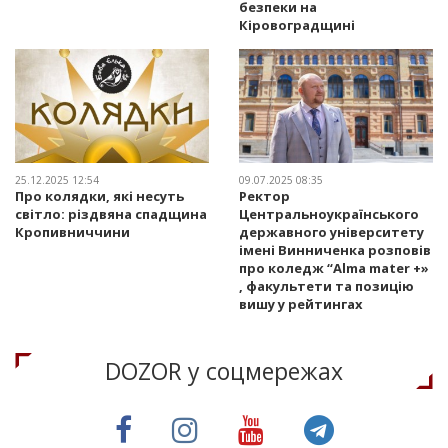
безпеки на
Кіровоградщині
25.12.2025 12:54
09.07.2025 08:35
Про колядки, які несуть
Ректор
світло: різдвяна спадщина
Центральноукраїнського
Кропивниччини
державного університету
імені Винниченка розповів
про коледж “Alma mater +»
, факультети та позицію
вишу у рейтингах
DOZOR у соцмережах