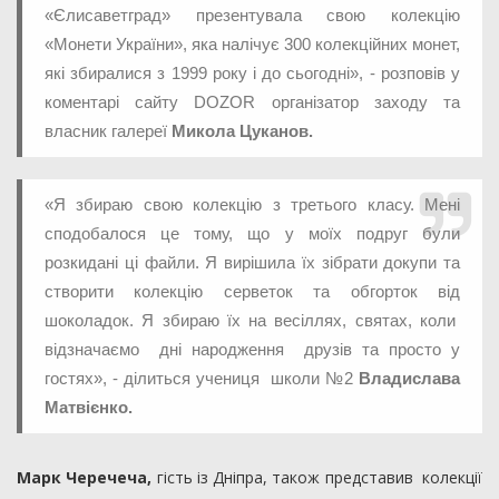
«Єлисаветград» презентувала свою колекцію
«Монети України», яка налічує 300 колекційних монет,
які збиралися з 1999 року і до сьогодні», - розповів у
коментарі сайту DOZOR організатор заходу та
власник галереї
Микола Цуканов.
«Я збираю свою колекцію з третього класу. Мені
сподобалося це тому, що у моїх подруг були
розкидані ці файли. Я вирішила їх зібрати докупи та
створити колекцію серветок та обгорток від
шоколадок. Я збираю їх на весіллях, святах, коли
відзначаємо дні народження друзів та просто у
гостях», - ділиться учениця школи №2
Владислава
Матвієнко.
Марк Черечеча,
гість із Дніпра, також представив колекції