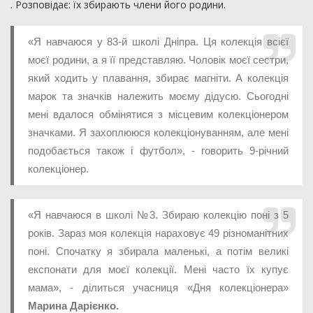
. Розповідає: їх збирають члени його родини.
«Я навчаюся у 83-й школі Дніпра. Ця колекція всієї
моєї родини, а я її представляю. Чоловік моєї сестри,
який ходить у плавання, збирає магніти. А колекція
марок та значків належить моєму дідусю. Сьогодні
мені вдалося обмінятися з місцевим колекціонером
значками. Я захоплююся колекціонуванням, але мені
подобається також і футбол», - говорить 9-річний
колекціонер.
«Я навчаюся в школі №3. Збираю колекцію поні з 5
років. Зараз моя колекція нараховує 49 різноманітних
поні. Спочатку я збирала маленькі, а потім великі
експонати для моєї колекції. Мені часто їх купує
мама», - ділиться учасниця «Дня колекціонера»
Марина Дарієнко.