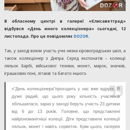
В обласному центрі в галереї «Єлисаветград»
відбувся «День юного колекціонера» сьогодні, 12
листопада. Про це повідомляє
DOZOR.
Так, у заході взяли участь учні низки кіровоградських шкіл, а
також колекціонер з Дніпра. Серед експонатів – колекції
ляльок Барбі, військової техніки, монет, марок, значків,
іграшкових поні, літаків та багато іншого.
«"День колекціонера"проходить у нас вже вдруге. Я
дуже радий, що цього року кількість учасників
збільшилася, зараз у заході беруть участь 23 дитини
‪від 6 до 13 років. Головне, що представлені
найрізноманітніші колеції. Діти представили колекції
ляльок, монет і навіть серветок. Крім цього, галерея