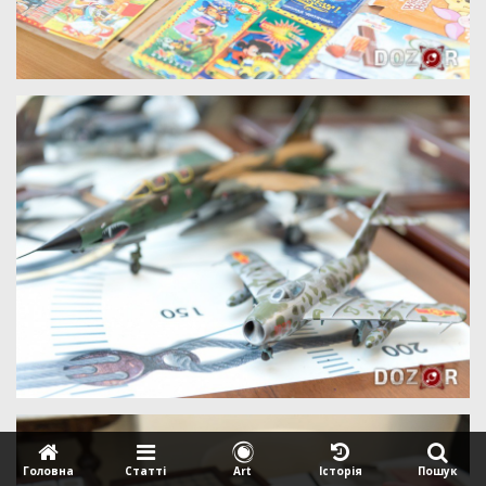
Головна
Статтi
Art
Iсторiя
Пошук