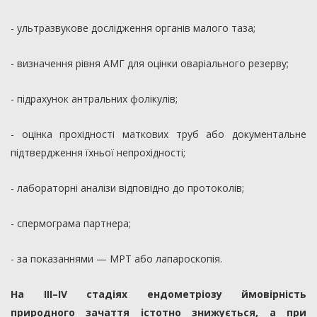
- ультразвукове дослідження органів малого таза;
- визначення рівня АМГ для оцінки оваріального резерву;
- підрахунок антральних фолікулів;
- оцінка прохідності маткових труб або документальне
підтвердження їхньої непрохідності;
- лабораторні аналізи відповідно до протоколів;
- спермограма партнера;
- за показаннями — МРТ або лапароскопія.
На III–IV стадіях ендометріозу ймовірність
природного зачаття істотно знижується, а при