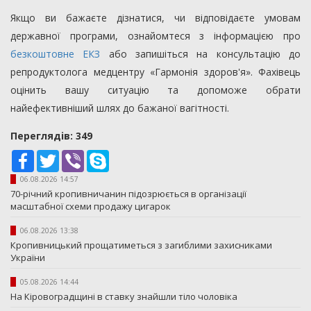
Якщо ви бажаєте дізнатися, чи відповідаєте умовам
державної програми, ознайомтеся з інформацією про
безкоштовне ЕКЗ
або запишіться на консультацію до
репродуктолога медцентру «Гармонія здоров'я». Фахівець
оцінить вашу ситуацію та допоможе обрати
найефективніший шлях до бажаної вагітності.
Переглядiв: 349
Facebook
Twitter
Viber
Skype
06.08.2026 14:57
70-річний кропивничанин підозрюється в організації
масштабної схеми продажу цигарок
06.08.2026 13:38
Кропивницький прощатиметься з загиблими захисниками
України
05.08.2026 14:44
На Кіровоградщині в ставку знайшли тіло чоловіка