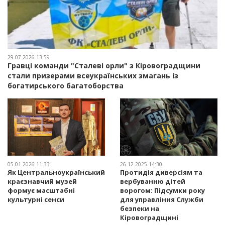
29.07.2026 13:59
Гравці команди "Сталеві орли" з Кіровоградщини
стали призерами всеукраїнських змагань із
богатирського багатоборства
05.01.2026 11:33
26.12.2025 14:30
Як Центральноукраїнський
Протидія диверсіям та
краєзнавчий музей
вербуванню дітей
формує масштабні
ворогом: Підсумки року
культурні сенси
для управління Служби
безпеки на
Кіровоградщині