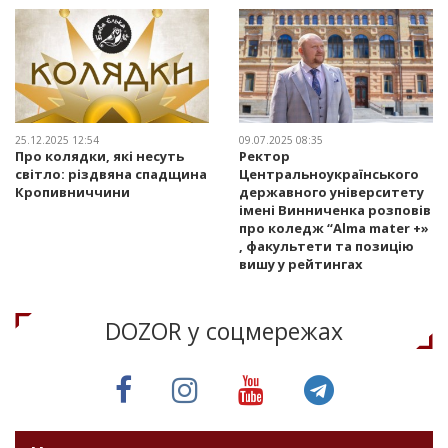
25.12.2025 12:54
09.07.2025 08:35
Про колядки, які несуть
Ректор
світло: різдвяна спадщина
Центральноукраїнського
Кропивниччини
державного університету
імені Винниченка розповів
про коледж “Alma mater +»
, факультети та позицію
вишу у рейтингах
DOZOR у соцмережах