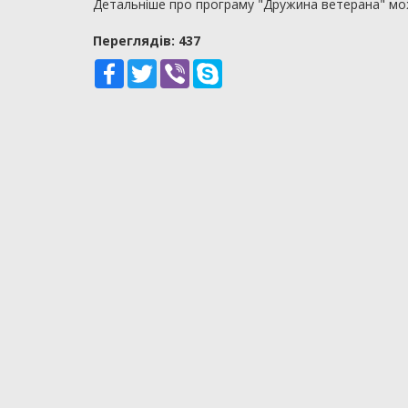
Детальніше про програму "Дружина ветерана" мо
Переглядiв: 437
Facebook
Twitter
Viber
Skype