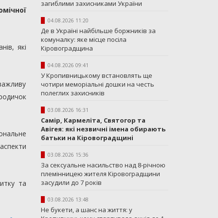
загиблими захисниками України
омічної
04.08.2026 11:20
Де в Україні найбільше боржників за
комуналку: яке місце посіла
нів, які
Кіровоградщина
04.08.2026 09:41
У Кропивницькому встановлять ще
 важливу
чотири меморіальні дошки на честь
полеглих захисників
родичок
03.08.2026 16:31
Самір, Кармеліта, Святогор та
Авігея: які незвичні імена обирають
мональне
батьки на Кіровоградщині
 аспекти
03.08.2026 15:36
За сексуальне насильство над 8-річною
племінницею жителя Кіровоградщини
засудили до 7 років
витку та
03.08.2026 13:48
Не букети, а шанс на життя: у