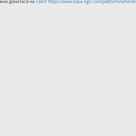
жна дізнатися на
сайті
:
https://www.kspa-ngo.com/platform/veteran