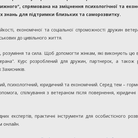
ижного", спрямована на зміцнення психологічної та екон
их знань для підтримки близьких та саморозвитку.
йкості, економічної та соціальної спроможності дружин ветера
йськових до цивільного життя.
, розуміння та сила. Щоб допомогти жінкам, які виконують цю
ерана". Курс розроблений для дружин, партнерок, а також 
х Захисників.
й, психологічний, юридичний та економічний. Серед тем – гор
допомога, спілкування з ветераном після повернення, юридичні
дних експертів, практичні інструменти для особистісного роз
м онлайн.