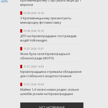
Кропивницькому стартувала акція до 1
-wife
.
вересня
03.08.2026 10:42
У Кропивницькому презентують
міжнародну фотовиставку
03.08.2026 10:33
ДТП на Кіровоградщині: постраждав
водій Volkswagen
31.07.2026 15:07
Якою була сесія Кіровоградської
обласної ради (ФОТО)
31.07.2026 14:50
Кіровоградщина отримала обладнання
для стабільного водопостачання
31.07.2026 10:04
Майже 1,4 тисячі нових родин: скільки
шлюбів уклали на Кіровоградщині
УСI НОВИНИ