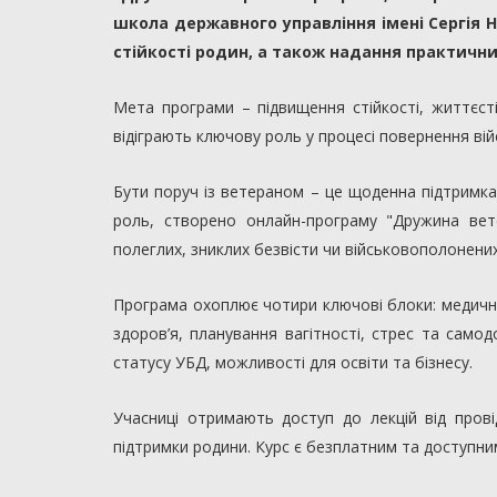
школа державного управління імені Сергія Н
стійкості родин, а також надання практичн
Мета програми – підвищення стійкості, життєсті
відіграють ключову роль у процесі повернення ві
Бути поруч із ветераном – це щоденна підтримка
роль, створено онлайн-програму "Дружина вет
полеглих, зниклих безвісти чи військовополонени
Програма охоплює чотири ключові блоки: медични
здоров’я, планування вагітності, стрес та само
статусу УБД, можливості для освіти та бізнесу.
Учасниці отримають доступ до лекцій від прові
підтримки родини. Курс є безплатним та доступни