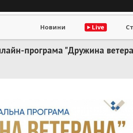
Новини
Live
С
нлайн-програма "Дружина ветера