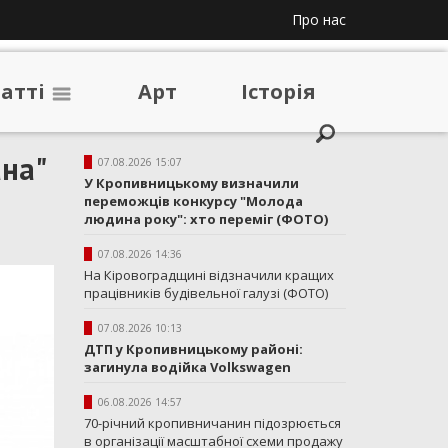
Про нас
таттi
Арт
Iсторiя
на"
07.08.2026 15:07
У Кропивницькому визначили
переможців конкурсу "Молода
людина року": хто переміг (ФОТО)
07.08.2026 14:36
На Кіровоградщині відзначили кращих
працівників будівельної галузі (ФОТО)
07.08.2026 10:13
ДТП у Кропивницькому районі:
загинула водійка Volkswagen
06.08.2026 14:57
70-річний кропивничанин підозрюється
в організації масштабної схеми продажу