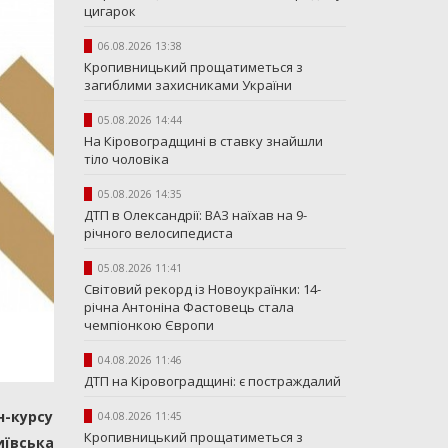
цигарок
06.08.2026 13:38
Кропивницький прощатиметься з
загиблими захисниками України
05.08.2026 14:44
На Кіровоградщині в ставку знайшли
тіло чоловіка
05.08.2026 14:35
ДТП в Олександрії: ВАЗ наїхав на 9-
річного велосипедиста
05.08.2026 11:41
Світовий рекорд із Новоукраїнки: 14-
річна Антоніна Фастовець стала
чемпіонкою Європи
04.08.2026 11:46
ДТП на Кіровоградщині: є постраждалий
н-курсу
04.08.2026 11:45
Кропивницький прощатиметься з
иївська