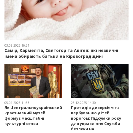
03.08.2026 16:31
Самір, Кармеліта, Святогор та Авігея: які незвичні
імена обирають батьки на Кіровоградщині
05.01.2026 11:33
26.12.2025 14:30
Як Центральноукраїнський
Протидія диверсіям та
краєзнавчий музей
вербуванню дітей
формує масштабні
ворогом: Підсумки року
культурні сенси
для управління Служби
безпеки на