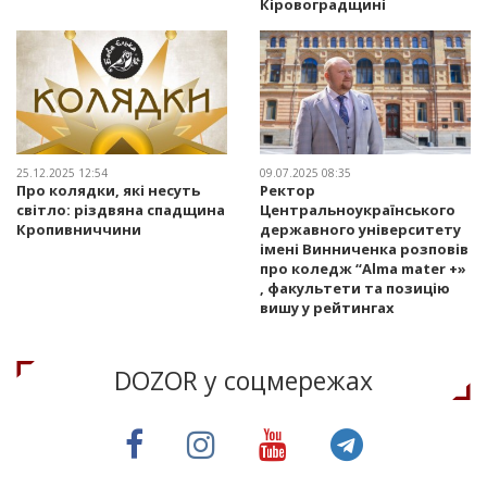
Кіровоградщині
25.12.2025 12:54
09.07.2025 08:35
Про колядки, які несуть
Ректор
світло: різдвяна спадщина
Центральноукраїнського
Кропивниччини
державного університету
імені Винниченка розповів
про коледж “Alma mater +»
, факультети та позицію
вишу у рейтингах
DOZOR у соцмережах