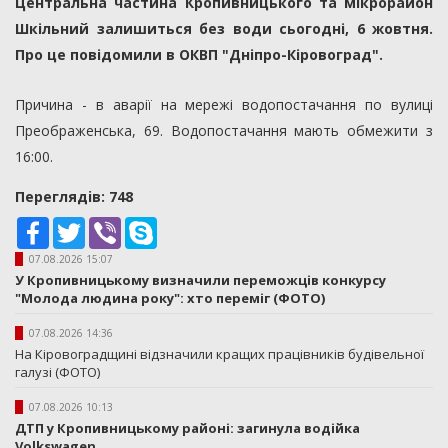
Центральна частина Кропивницького та мікрорайон
Шкільний залишиться без води сьогодні, 6 жовтня.
Про це повідомили в ОКВП "Дніпро-Кіровоград".
Причина - в аварії на мережі водопостачання по вулиці
Преображенська, 69. Водопостачання мають обмежити з
16:00.
Переглядiв: 748
Facebook
Twitter
Viber
Skype
07.08.2026 15:07
У Кропивницькому визначили переможців конкурсу
"Молода людина року": хто переміг (ФОТО)
07.08.2026 14:36
На Кіровоградщині відзначили кращих працівників будівельної
галузі (ФОТО)
07.08.2026 10:13
ДТП у Кропивницькому районі: загинула водійка
Volkswagen