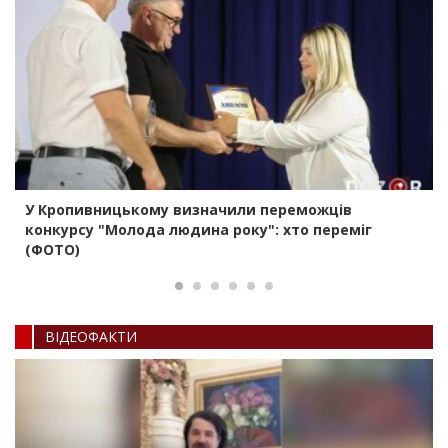
У Кропивницькому визначили переможців
конкурсу "Молода людина року": хто переміг
(ФОТО)
ВIДЕОФАКТИ