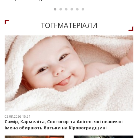
ТОП-МАТЕРIАЛИ
03.08.2026 16:31
Самір, Кармеліта, Святогор та Авігея: які незвичні
імена обирають батьки на Кіровоградщині