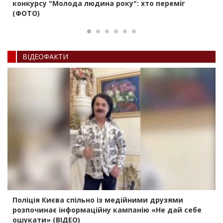
конкурсу "Молода людина року": хто переміг
(ФОТО)
ВIДЕОФАКТИ
Поліція Києва спільно із медійними друзями
розпочинає інформаційну кампанію «Не дай себе
ошукати» (ВІДЕО)