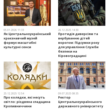
05.01.2026 11:33
26.12.2025 14:30
Як Центральноукраїнський
Протидія диверсіям та
краєзнавчий музей
вербуванню дітей
формує масштабні
ворогом: Підсумки року
культурні сенси
для управління Служби
безпеки на
Кіровоградщині
25.12.2025 12:54
09.07.2025 08:35
Про колядки, які несуть
Ректор
світло: різдвяна спадщина
Центральноукраїнського
Кропивниччини
державного університету