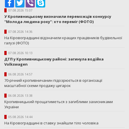
Facebook
Twitter
Viber
Skype
07.08.2026 15:07
У Кропивницькому визначили переможців конкурсу
"Молода людина року": хто переміг (ФОТО)
07.08.2026 14:36
На Кіровоградщині відзначили кращих працівників будівельної
галузі (ФОТО)
07.08.2026 10:13
ДТП у Кропивницькому районі: загинула водійка
Volkswagen
06.08.2026 14:57
70-річний кропивничанин підозрюється в організації
масштабної схеми продажу цигарок
06.08.2026 13:38
Кропивницький прощатиметься з загиблими захисниками
України
05.08.2026 14:44
На Кіровоградщині в ставку знайшли тіло чоловіка