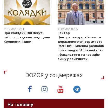
25.12.2025 12:54
09.07.2025 08:35
Про колядки, які несуть
Ректор
світло: різдвяна спадщина
Центральноукраїнського
Кропивниччини
державного університету
імені Винниченка розповів
про коледж “Alma mater +»
, факультети та позицію
вишу у рейтингах
DOZOR у соцмережах
На головну