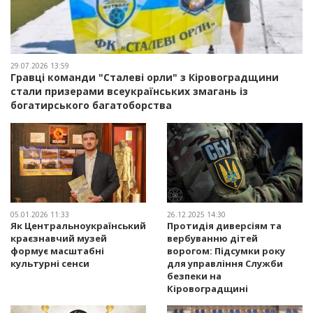
29.07.2026 13:59
Гравці команди "Сталеві орли" з Кіровоградщини
стали призерами всеукраїнських змагань із
богатирського багатоборства
05.01.2026 11:33
26.12.2025 14:30
Як Центральноукраїнський
Протидія диверсіям та
краєзнавчий музей
вербуванню дітей
формує масштабні
ворогом: Підсумки року
культурні сенси
для управління Служби
безпеки на
Кіровоградщині