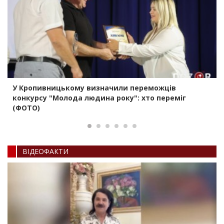
У Кропивницькому визначили переможців
конкурсу "Молода людина року": хто переміг
(ФОТО)
ВIДЕОФАКТИ