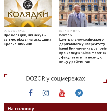
25.12.2025 12:54
09.07.2025 08:35
Про колядки, які несуть
Ректор
світло: різдвяна спадщина
Центральноукраїнського
Кропивниччини
державного університету
імені Винниченка розповів
про коледж “Alma mater +»
, факультети та позицію
вишу у рейтингах
DOZOR у соцмережах
На головну