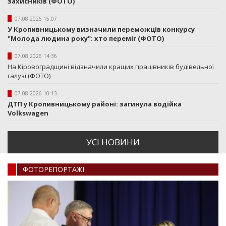
захисників (ФОТО)
07.08.2026 15:07
У Кропивницькому визначили переможців конкурсу
"Молода людина року": хто переміг (ФОТО)
07.08.2026 14:36
На Кіровоградщині відзначили кращих працівників будівельної
галузі (ФОТО)
07.08.2026 10:13
ДТП у Кропивницькому районі: загинула водійка
Volkswagen
УСI НОВИНИ
ФОТОРЕПОРТАЖI