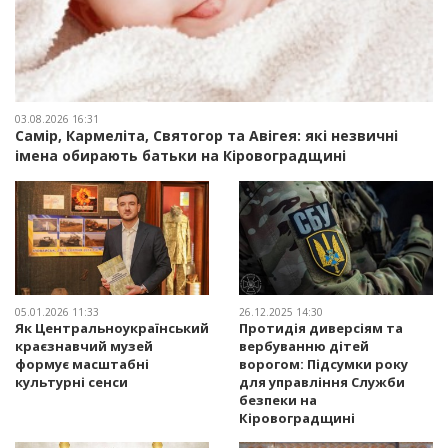
03.08.2026 16:31
Самір, Кармеліта, Святогор та Авігея: які незвичні
імена обирають батьки на Кіровоградщині
05.01.2026 11:33
26.12.2025 14:30
Як Центральноукраїнський
Протидія диверсіям та
краєзнавчий музей
вербуванню дітей
формує масштабні
ворогом: Підсумки року
культурні сенси
для управління Служби
безпеки на
Кіровоградщині