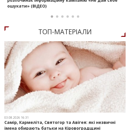
розпочинає інформаційну кампанію «Не дай себе
ошукати» (ВІДЕО)
ТОП-МАТЕРIАЛИ
03.08.2026 16:31
Самір, Кармеліта, Святогор та Авігея: які незвичні
імена обирають батьки на Кіровоградщині