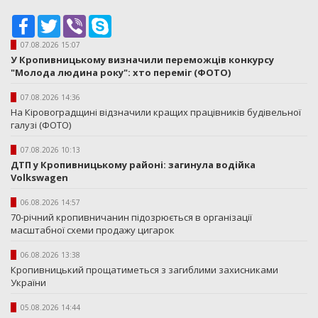
Facebook
Twitter
Viber
Skype
07.08.2026 15:07
У Кропивницькому визначили переможців конкурсу
"Молода людина року": хто переміг (ФОТО)
07.08.2026 14:36
На Кіровоградщині відзначили кращих працівників будівельної
галузі (ФОТО)
07.08.2026 10:13
ДТП у Кропивницькому районі: загинула водійка
Volkswagen
06.08.2026 14:57
70-річний кропивничанин підозрюється в організації
масштабної схеми продажу цигарок
06.08.2026 13:38
Кропивницький прощатиметься з загиблими захисниками
України
05.08.2026 14:44