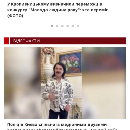
У Кропивницькому визначили переможців
конкурсу "Молода людина року": хто переміг
(ФОТО)
ВIДЕОФАКТИ
Поліція Києва спільно із медійними друзями