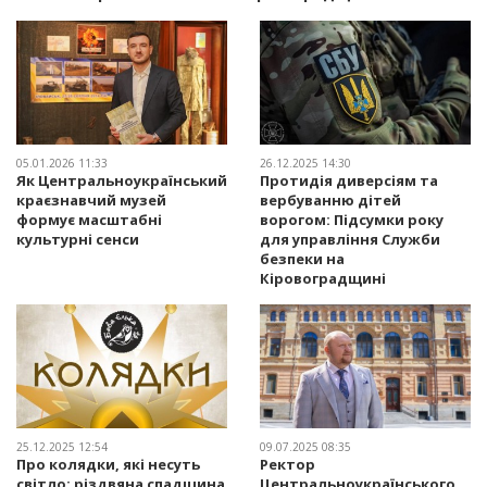
05.01.2026 11:33
26.12.2025 14:30
Як Центральноукраїнський
Протидія диверсіям та
краєзнавчий музей
вербуванню дітей
формує масштабні
ворогом: Підсумки року
культурні сенси
для управління Служби
безпеки на
Кіровоградщині
25.12.2025 12:54
09.07.2025 08:35
Про колядки, які несуть
Ректор
світло: різдвяна спадщина
Центральноукраїнського