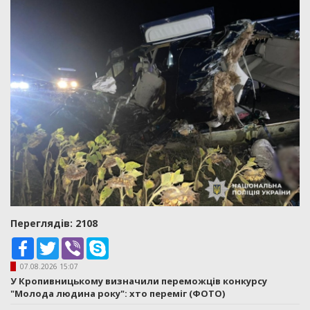
Переглядiв: 2108
Facebook
Twitter
Viber
Skype
07.08.2026 15:07
У Кропивницькому визначили переможців конкурсу
"Молода людина року": хто переміг (ФОТО)