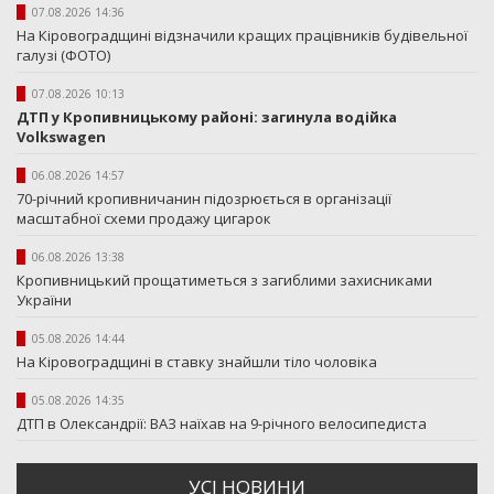
07.08.2026 14:36
На Кіровоградщині відзначили кращих працівників будівельної
галузі (ФОТО)
07.08.2026 10:13
ДТП у Кропивницькому районі: загинула водійка
Volkswagen
06.08.2026 14:57
70-річний кропивничанин підозрюється в організації
масштабної схеми продажу цигарок
06.08.2026 13:38
Кропивницький прощатиметься з загиблими захисниками
України
05.08.2026 14:44
На Кіровоградщині в ставку знайшли тіло чоловіка
05.08.2026 14:35
ДТП в Олександрії: ВАЗ наїхав на 9-річного велосипедиста
УСI НОВИНИ