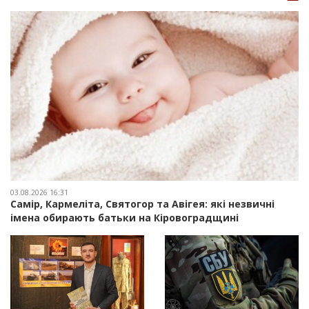
03.08.2026 16:31
Самір, Кармеліта, Святогор та Авігея: які незвичні
імена обирають батьки на Кіровоградщині