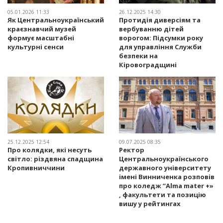
05.01.2026 11:33
26.12.2025 14:30
Як Центральноукраїнський
Протидія диверсіям та
краєзнавчий музей
вербуванню дітей
формує масштабні
ворогом: Підсумки року
культурні сенси
для управління Служби
безпеки на
Кіровоградщині
25.12.2025 12:54
09.07.2025 08:35
Про колядки, які несуть
Ректор
світло: різдвяна спадщина
Центральноукраїнського
Кропивниччини
державного університету
імені Винниченка розповів
про коледж “Alma mater +»
, факультети та позицію
вишу у рейтингах