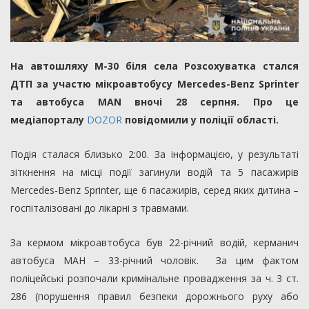
На автошляху М-30 біля села Розсохуватка стался
ДТП за участю мікроавтобусу Мercedes-Benz Sprinter
та автобуса MAN вночі 28 серпня. Про це
медіапорталу
DOZOR
повідомили у поліції області.
Подія сталася близько 2:00. За інформацією, у результаті
зіткнення на місці події загинули водій та 5 пасажирів
Мercedes-Benz Sprinter, ще 6 пасажирів, серед яких дитина –
госпіталізовані до лікарні з травмами.
За кермом мікроавтобуса був 22-річний водій, керманич
автобуса МАН – 33-річний чоловік. За цим фактом
поліцейські розпочали кримінальне провадження за ч. 3 ст.
286 (порушення правил безпеки дорожнього руху або