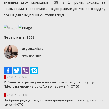
знайшли двох молодиків 38 та 24 років, схожих за
прикметами. Їх затримали та доправили до міського відділу
поліції для з’ясування обставин події.
Переглядiв: 1668
журналіст:
ЯНА ДАР'ЄВА
Facebook
Twitter
Viber
Skype
07.08.2026 15:07
У Кропивницькому визначили переможців конкурсу
"Молода людина року": хто переміг (ФОТО)
07.08.2026 14:36
На Кіровоградщині відзначили кращих працівників будівельної
галузі (ФОТО)