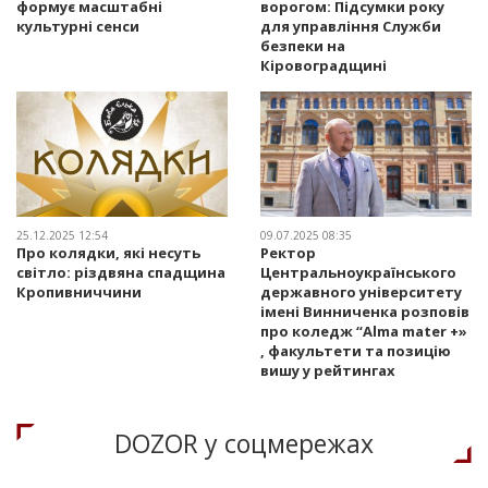
формує масштабні
ворогом: Підсумки року
культурні сенси
для управління Служби
безпеки на
Кіровоградщині
25.12.2025 12:54
09.07.2025 08:35
Про колядки, які несуть
Ректор
світло: різдвяна спадщина
Центральноукраїнського
Кропивниччини
державного університету
імені Винниченка розповів
про коледж “Alma mater +»
, факультети та позицію
вишу у рейтингах
DOZOR у соцмережах