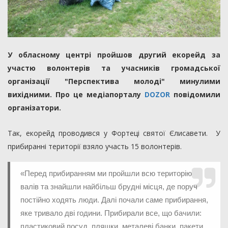
У обласному центрі пройшов другий екорейд за
участю волонтерів та учасників громадської
організації "Перспектива молоді" минулими
вихідними. Про це медіапорталу
DOZOR
повідомили
організатори.
Так, екорейд проводився у Фортеці святої Єлисавети. У
прибиранні території взяло участь 15 волонтерів.
«Перед прибиранням ми пройшли всю територію
валів та знайшли найбільш брудні місця, де поруч
постійно ходять люди. Далі почали саме прибирання,
яке тривало дві години. Прибирали все, що бачили:
пластиковий посуд, пляшки, металеві банки, пакети