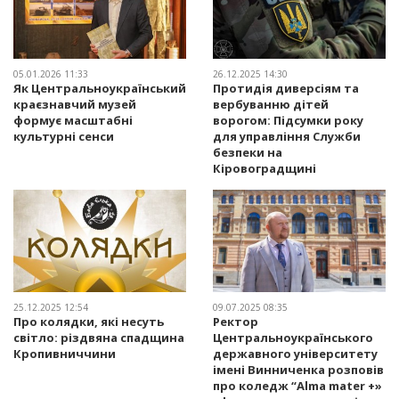
05.01.2026 11:33
26.12.2025 14:30
Як Центральноукраїнський
Протидія диверсіям та
краєзнавчий музей
вербуванню дітей
формує масштабні
ворогом: Підсумки року
культурні сенси
для управління Служби
безпеки на
Кіровоградщині
25.12.2025 12:54
09.07.2025 08:35
Про колядки, які несуть
Ректор
світло: різдвяна спадщина
Центральноукраїнського
Кропивниччини
державного університету
імені Винниченка розповів
про коледж “Alma mater +»