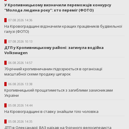
У Кропивницькому визначили переможців конкурсу
"Молода людина року": хто переміг (ФОТО)
07.08.2026 14:36
На Кіровоградщині відзначили кращих працівників будівельної
галузі (ФОТО)
07.08.2026 10:13
ДТП у Кропивницькому районі: загинула водійка
Volkswagen
06.08.2026 14:57
70-річний кропивничанин підозрюється в організації
масштабної схеми продажу цигарок
06.08.2026 13:38
Кропивницький прощатиметься з загиблими захисниками
України
05.08.2026 14:44
На Кіровоградщині в ставку знайшли тіло чоловіка
05.08.2026 14:35
ДТП в Олександрії: ВАЗ наїхав на 9-річного велосипедиста