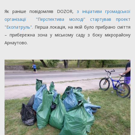
Як раніше повідомляв DOZOR,
з ініціативи громадської
організації "Перспектива молоді" стартував проект
"Екопатруль".
Перша локація, на якій було прибрано сміття
– прибережна зона у міському саду з боку мікрорайону
Арнаутово.