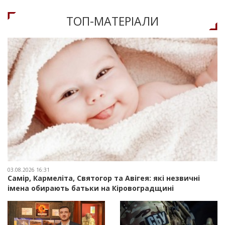
ТОП-МАТЕРIАЛИ
03.08.2026 16:31
Самір, Кармеліта, Святогор та Авігея: які незвичні
імена обирають батьки на Кіровоградщині