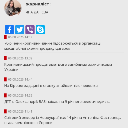
журналіст:
ЯНА ДАР'ЄВА
Facebook
Twitter
Viber
Skype
06.08.2026 14:57
70-річний кропивничанин підозрюється в організації
масштабної схеми продажу цигарок
06.08.2026 13:38
Кропивницький прощатиметься з загиблими захисниками
України
05.08.2026 14:44
На Кіровоградщині в ставку знайшли тіло чоловіка
05.08.2026 14:35
ДТП в Олександрії: ВАЗ наїхав на 9-річного велосипедиста
05.08.2026 11:41
Світовий рекорд із Новоукраїнки: 14-річна Антоніна Фастовець
стала чемпіонкою Європи