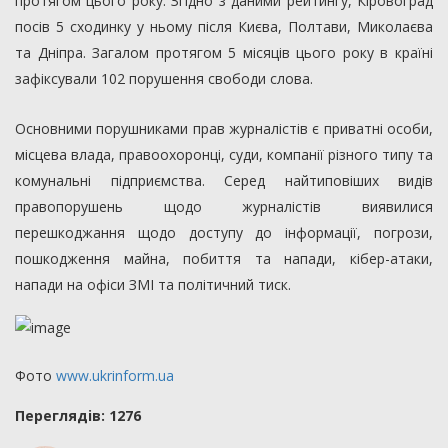
протягом цього року. Згідно з даними рейтингу, Кіровоград
посів 5 сходинку у ньому після Києва, Полтави, Миколаєва
та Дніпра. Загалом протягом 5 місяців цього року в країні
зафіксували 102 порушення свободи слова.
Основними порушниками прав журналістів є приватні особи,
місцева влада, правоохоронці, суди, компанії різного типу та
комунальні підприємства. Серед найтиповіших видів
правопорушень щодо журналістів виявилися
перешкоджання щодо доступу до інформації, погрози,
пошкодження майна, побиття та напади, кібер-атаки,
напади на офіси ЗМІ та політичний тиск.
Фото
www.ukrinform.ua
Переглядiв: 1276