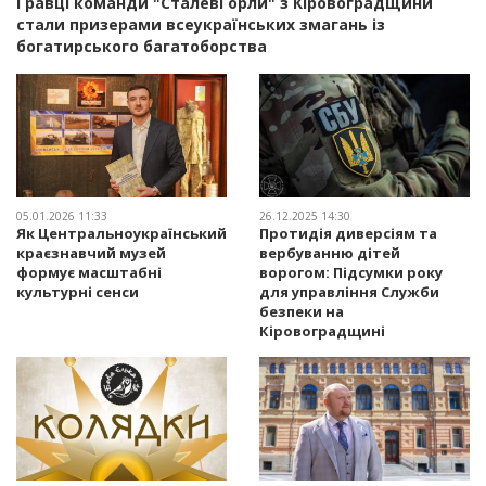
Гравці команди "Сталеві орли" з Кіровоградщини
стали призерами всеукраїнських змагань із
богатирського багатоборства
05.01.2026 11:33
26.12.2025 14:30
Як Центральноукраїнський
Протидія диверсіям та
краєзнавчий музей
вербуванню дітей
формує масштабні
ворогом: Підсумки року
культурні сенси
для управління Служби
безпеки на
Кіровоградщині