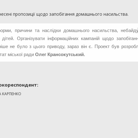
внесені пропозиції щодо запобігання домашнього насильства.
форми, причини та наслідки домашнього насильства, небайд
дітей. Організувати інформаційних кампаній щодо запобіган
іше не було з цього приводу, зараз він є. Проект був розроб
тат міської ради
Олег Крансокутський.
окореспондент:
А КАРПЕНКО