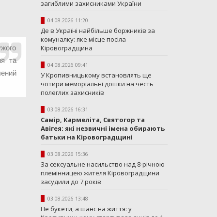
загиблими захисниками України
04.08.2026 11:20
Де в Україні найбільше боржників за
комуналку: яке місце посіла
ужого
Кіровоградщина
ня та
04.08.2026 09:41
лений
У Кропивницькому встановлять ще
чотири меморіальні дошки на честь
полеглих захисників
03.08.2026 16:31
Самір, Кармеліта, Святогор та
Авігея: які незвичні імена обирають
батьки на Кіровоградщині
03.08.2026 15:36
За сексуальне насильство над 8-річною
племінницею жителя Кіровоградщини
засудили до 7 років
03.08.2026 13:48
Не букети, а шанс на життя: у