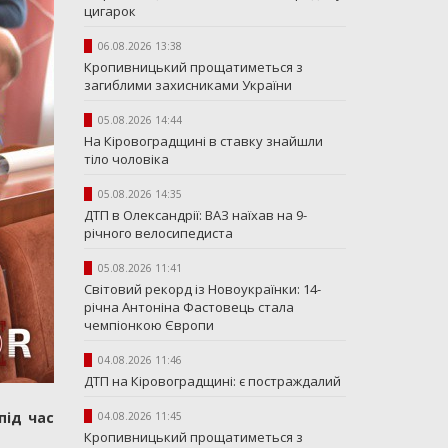
цигарок
06.08.2026 13:38
Кропивницький прощатиметься з
загиблими захисниками України
05.08.2026 14:44
На Кіровоградщині в ставку знайшли
тіло чоловіка
05.08.2026 14:35
ДТП в Олександрії: ВАЗ наїхав на 9-
річного велосипедиста
05.08.2026 11:41
Світовий рекорд із Новоукраїнки: 14-
річна Антоніна Фастовець стала
чемпіонкою Європи
04.08.2026 11:46
ДТП на Кіровоградщині: є постраждалий
під час
04.08.2026 11:45
Кропивницький прощатиметься з