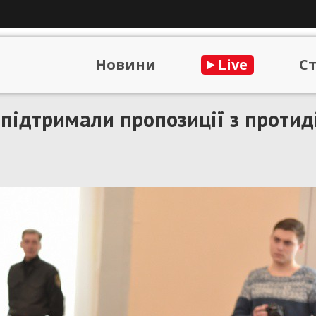
Новини
Live
С
 підтримали пропозиції з протид