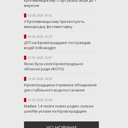
Кропивницькому стартувала акція до 1
вересня
03.08.2026 10:42
У Кропивницькому презентують
міжнародну фотовиставку
03.08.2026 10:33
ДТП на Кіровоградщині: постраждав
водій Volkswagen
31.07.2026 15:07
Якою була сесія Кіровоградської
обласної ради (ФОТО)
31.07.2026 14:50
Кіровоградщина отримала обладнання
для стабільного водопостачання
31.07.2026 10:04
Майже 1,4 тисячі нових родин: скільки
шлюбів уклали на Кіровоградщині
УСI НОВИНИ