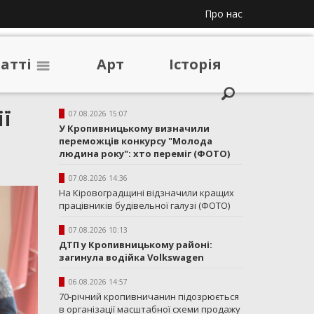
Про нас
таттi
Арт
Iсторiя
ії
07.08.2026 15:07
У Кропивницькому визначили
переможців конкурсу "Молода
людина року": хто переміг (ФОТО)
07.08.2026 14:36
На Кіровоградщині відзначили кращих
працівників будівельної галузі (ФОТО)
07.08.2026 10:13
ДТП у Кропивницькому районі:
загинула водійка Volkswagen
06.08.2026 14:57
70-річний кропивничанин підозрюється
в організації масштабної схеми продажу