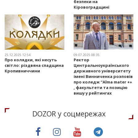
безпеки на
Кіровоградщині
25.12.2025 12:54
09.07.2025 08:35
Про колядки, які несуть
Ректор
світло: різдвяна спадщина
Центральноукраїнського
Кропивниччини
державного університету
імені Винниченка розповів
про коледж “Alma mater +»
, факультети та позицію
вишу у рейтингах
DOZOR у соцмережах