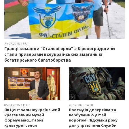
29.07.2026 13:59
Гравці команди "Сталеві орли" з Кіровоградщини
стали призерами всеукраїнських змагань із
богатирського багатоборства
05.01.2026 11:33
26.12.2025 14:30
Як Центральноукраїнський
Протидія диверсіям та
краєзнавчий музей
вербуванню дітей
формує масштабні
ворогом: Підсумки року
культурні сенси
для управління Служби