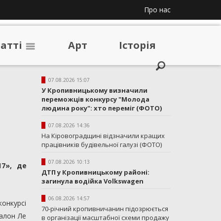
Про нас
таттi
Арт
Iсторiя
07.08.2026 15:07
У Кропивницькому визначили
переможців конкурсу "Молода
людина року": хто переміг (ФОТО)
07.08.2026 14:36
На Кіровоградщині відзначили кращих
працівників будівельної галузі (ФОТО)
07.08.2026 10:13
17», де
ДТП у Кропивницькому районі:
загинула водійка Volkswagen
06.08.2026 14:57
конкурсі
70-річний кропивничанин підозрюється
салон Ле
в організації масштабної схеми продажу