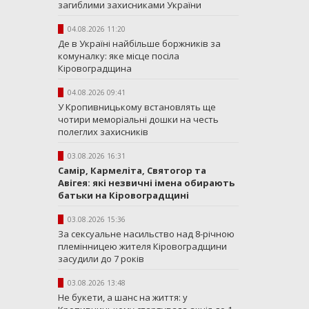
загиблими захисниками України
04.08.2026 11:20
Де в Україні найбільше боржників за
комуналку: яке місце посіла
Кіровоградщина
04.08.2026 09:41
У Кропивницькому встановлять ще
чотири меморіальні дошки на честь
полеглих захисників
03.08.2026 16:31
Самір, Кармеліта, Святогор та
Авігея: які незвичні імена обирають
батьки на Кіровоградщині
03.08.2026 15:36
За сексуальне насильство над 8-річною
племінницею жителя Кіровоградщини
засудили до 7 років
03.08.2026 13:48
Не букети, а шанс на життя: у