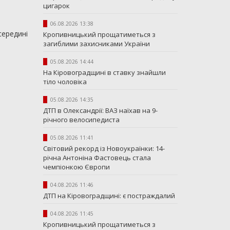
цигарок
06.08.2026 13:38
середині
Кропивницький прощатиметься з
загиблими захисниками України
05.08.2026 14:44
На Кіровоградщині в ставку знайшли
тіло чоловіка
05.08.2026 14:35
ДТП в Олександрії: ВАЗ наїхав на 9-
річного велосипедиста
05.08.2026 11:41
Світовий рекорд із Новоукраїнки: 14-
річна Антоніна Фастовець стала
чемпіонкою Європи
04.08.2026 11:46
ДТП на Кіровоградщині: є постраждалий
04.08.2026 11:45
Кропивницький прощатиметься з