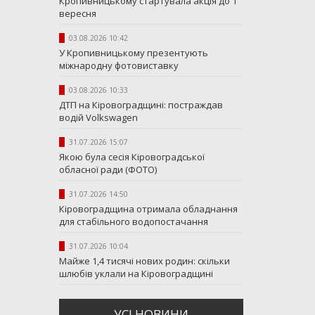
Кропивницькому стартувала акція до 1
вересня
03.08.2026 10:42
У Кропивницькому презентують
міжнародну фотовиставку
03.08.2026 10:33
ДТП на Кіровоградщині: постраждав
водій Volkswagen
31.07.2026 15:07
Якою була сесія Кіровоградської
обласної ради (ФОТО)
31.07.2026 14:50
Кіровоградщина отримала обладнання
для стабільного водопостачання
31.07.2026 10:04
Майже 1,4 тисячі нових родин: скільки
шлюбів уклали на Кіровоградщині
УСI НОВИНИ