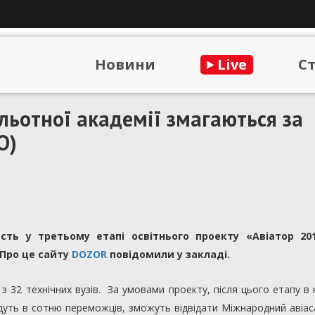
Новини
Live
С
льотної академії змагаються за
О)
сть у третьому етапі освітнього проекту «Авіатор 20
. Про це сайту
DOZOR
повідомили у закладі.
 з 32 технічних вузів. За умовами проекту, після цього етапу в 
ійдуть в сотню переможців, зможуть відвідати Міжнародний авіа