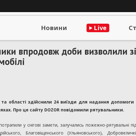
Новини
Live
С
ники впродовж доби визволили з
мобілі
та області здійснили 24 виїзди для надання допомоги
ляхах. Про це сайту DOZOR повідомили рятувальники.
потрапили у снігові замети, залучались пожежно-рятувальні пі
рійського, Благовіщенського (Ульяновського), Добровеличкі