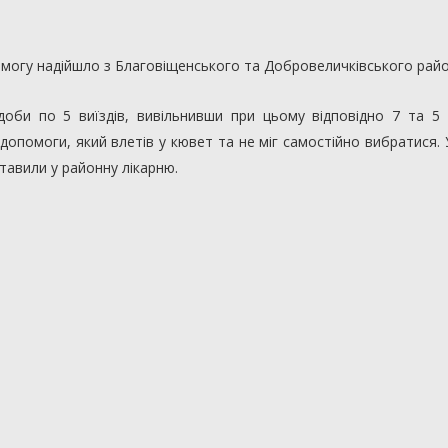
омогу надійшло з Благовіщенського та Добровеличківського райо
оби по 5 виїздів, вивільнивши при цьому відповідно 7 та 5 
опомоги, який влетів у кювет та не міг самостійно вибратися. 
тавили у районну лікарню.