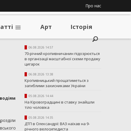
Про нас
таттi
Арт
Iсторiя
і
06.08.2026 14:57
70-річний кропивничанин підозрюється
в організації масштабної схеми продажу
цигарок
06.08.2026 13:38
Кропивницький прощатиметься з
загиблими захисниками України
05.08.2026 14:44
 водіям
На Кіровоградщині в ставку знайшли
тіло чоловіка
05.08.2026 14:35
дрозділи
ДТП в Олександрії: ВАЗ наїхав на 9-
вського
річного велосипедиста