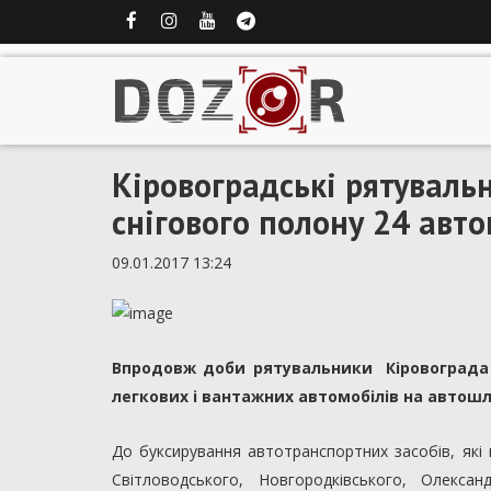
Кіровоградські рятуваль
снігового полону 24 авто
09.01.2017 13:24
Впродовж доби рятувальники Кіровограда 
легкових і вантажних автомобілів на автош
До буксирування автотранспортних засобів, які 
Світловодського, Новгородківського, Олександ