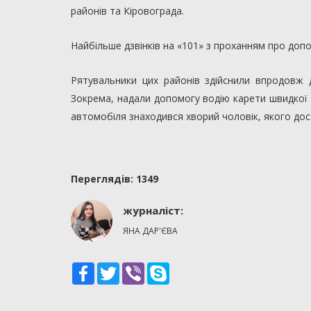
районів та Кіровограда.
Найбільше дзвінків на «101» з проханням про доп
Рятувальники цих районів здійснили впродовж д
Зокрема, надали допомогу водію карети швидкої д
автомобіля знаходився хворий чоловік, якого дос
Переглядiв: 1349
журналіст:
ЯНА ДАР'ЄВА
Facebook
Twitter
Viber
Skype