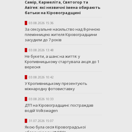
Самір, Кармеліта, Святогор та
Авігея: які незвичні імена обирають
батьки на Кіровоградщині
03.08.2026 15:36
За сексуальне насильство над 8-річною
племінницею жителя Кіровоградщини
засудили до 7 років
03.08.2026 13:48
Не букети, а шанс на життя: у
Кропивницькому стартувала акція до 1
вересня
03.08.2026 10:42
У Кропивницькому презентують
міжнародну фотовиставку
03.08.2026 10:33
ДТП на Кіровоградщині: постраждав
водій Volkswagen
31.07.2026 15:07
Якою була сесія Кіровоградської