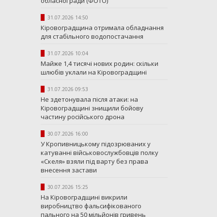
обласної ради (ФОТО)
31.07.2026 14:50
Кіровоградщина отримала обладнання
для стабільного водопостачання
31.07.2026 10:04
Майже 1,4 тисячі нових родин: скільки
шлюбів уклали на Кіровоградщині
31.07.2026 09:53
Не здетонувала після атаки: на
Кіровоградщині знищили бойову
частину російського дрона
30.07.2026 16:00
У Кропивницькому підозрюваних у
катуванні військовослужбовців полку
«Скеля» взяли під варту без права
внесення застави
30.07.2026 15:25
На Кіровоградщині викрили
виробництво фальсифікованого
пального на 50 мільйонів гривень