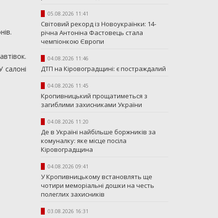
05.08.2026 11:41
Світовий рекорд із Новоукраїнки: 14-
нів.
річна Антоніна Фастовець стала
чемпіонкою Європи
автівок.
04.08.2026 11:46
ДТП на Кіровоградщині: є постраждалий
У салоні
04.08.2026 11:45
Кропивницький прощатиметься з
загиблими захисниками України
04.08.2026 11:20
Де в Україні найбільше боржників за
комуналку: яке місце посіла
Кіровоградщина
04.08.2026 09:41
У Кропивницькому встановлять ще
чотири меморіальні дошки на честь
полеглих захисників
03.08.2026 16:31