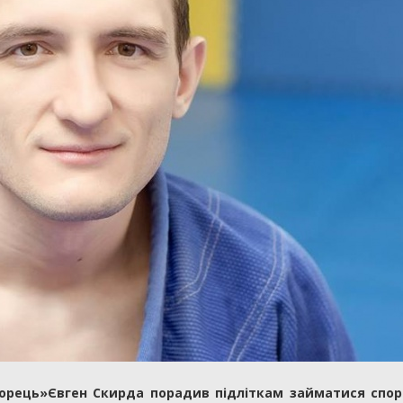
Борець»Євген Скирда порадив підліткам займатися спо