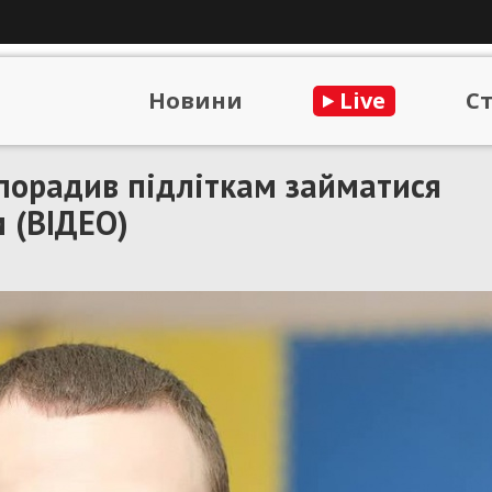
Новини
Live
С
порадив підліткам займатися
м (ВІДЕО)