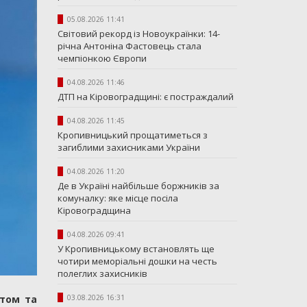
05.08.2026 11:41
Світовий рекорд із Новоукраїнки: 14-
річна Антоніна Фастовець стала
чемпіонкою Європи
04.08.2026 11:46
ДТП на Кіровоградщині: є постраждалий
04.08.2026 11:45
Кропивницький прощатиметься з
загиблими захисниками України
04.08.2026 11:20
Де в Україні найбільше боржників за
комуналку: яке місце посіла
Кіровоградщина
04.08.2026 09:41
У Кропивницькому встановлять ще
чотири меморіальні дошки на честь
полеглих захисників
ртом та
03.08.2026 16:31