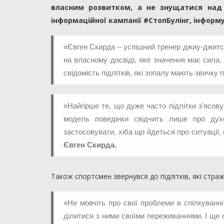
власним розвитком, а не знущатися над 
інформаційної кампанії #СтопБулінг, інфор
«Євген Скирда – успішний тренер джиу-джитсу,
на власному досвіді, яке значення має сила.
свідомість підлітків, які зопалу мають звичку
«Найгірше те, що дуже часто підлітки з'ясо
модель поведінки свідчить лише про духо
застосовувати, хіба що йдеться про ситуації,
Євген Скирда.
Також спортсмен звернувся до підлітків, які стра
«Не мовчіть про свої проблеми в спілкуванні
ділитися з ними своїми переживаннями. І ще 