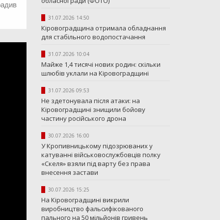
обласної ради (ФОТО)
радив
31.07.2026 14:50
Кіровоградщина отримала обладнання
для стабільного водопостачання
31.07.2026 10:04
Майже 1,4 тисячі нових родин: скільки
шлюбів уклали на Кіровоградщині
31.07.2026 09:53
Не здетонувала після атаки: на
Кіровоградщині знищили бойову
частину російського дрона
30.07.2026 16:00
У Кропивницькому підозрюваних у
катуванні військовослужбовців полку
«Скеля» взяли під варту без права
внесення застави
30.07.2026 15:25
На Кіровоградщині викрили
виробництво фальсифікованого
пального на 50 мільйонів гривень