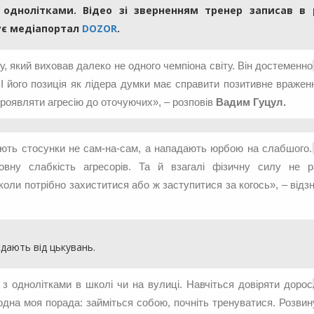
однолітками. Відео зі зверненням тренер записав в 
мує медіапортал
DOZOR
.
 який виховав далеко не одного чемпіона світу. Він достеменно
 І його позиція як лідера думки має справити позитивне вражен
 проявляти агресію до оточуючих», – розповів
Вадим Гуцул.
вують стосунки не сам-на-сам, а нападають юрбою на слабшого.
вну слабкість агресорів. Та й взагалі фізичну силу не 
 коли потрібно захиститися або ж заступитися за когось», – відз
ждають від цькувань.
 з однолітками в школі чи на вулиці. Навчіться довіряти дорос
одна моя порада: займіться собою, почніть тренуватися. Розви