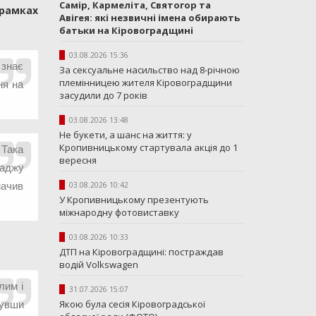
Самір, Кармеліта, Святогор та
рамках
Авігея: які незвичні імена обирають
батьки на Кіровоградщині
03.08.2026 15:36
 знає
За сексуальне насильство над 8-річною
племінницею жителя Кіровоградщини
ня на
засудили до 7 років
03.08.2026 13:48
Не букети, а шанс на життя: у
Кропивницькому стартувала акція до 1
 Така
вересня
раджу
начив
03.08.2026 10:42
У Кропивницькому презентують
міжнародну фотовиставку
03.08.2026 10:33
ДТП на Кіровоградщині: постраждав
водій Volkswagen
лим і
31.07.2026 15:07
Якою була сесія Кіровоградської
нувши