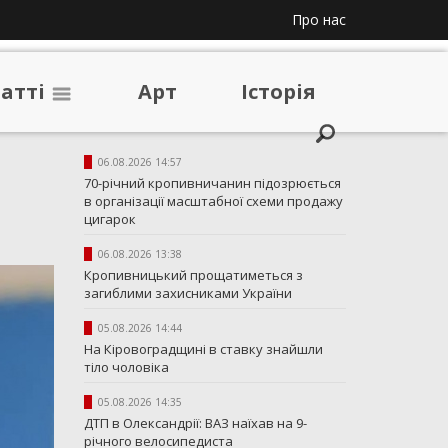
Про нас
таттi
Арт
Iсторiя
06.08.2026 14:57
70-річний кропивничанин підозрюється
в організації масштабної схеми продажу
цигарок
06.08.2026 13:38
Кропивницький прощатиметься з
загиблими захисниками України
05.08.2026 14:44
На Кіровоградщині в ставку знайшли
тіло чоловіка
05.08.2026 14:35
ДТП в Олександрії: ВАЗ наїхав на 9-
річного велосипедиста