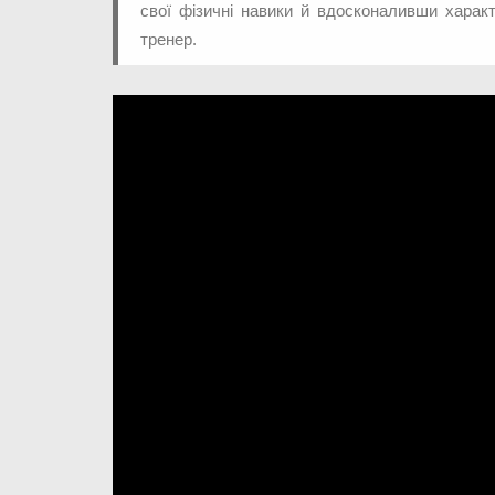
свої фізичні навики й вдосконаливши характ
тренер.