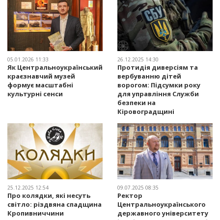
05.01.2026 11:33
26.12.2025 14:30
Як Центральноукраїнський
Протидія диверсіям та
краєзнавчий музей
вербуванню дітей
формує масштабні
ворогом: Підсумки року
культурні сенси
для управління Служби
безпеки на
Кіровоградщині
25.12.2025 12:54
09.07.2025 08:35
Про колядки, які несуть
Ректор
світло: різдвяна спадщина
Центральноукраїнського
Кропивниччини
державного університету