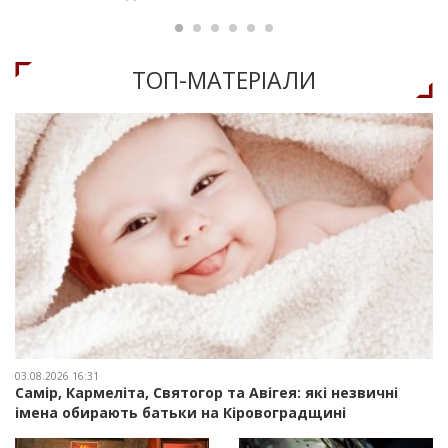
ТОП-МАТЕРIАЛИ
03.08.2026 16:31
Самір, Кармеліта, Святогор та Авігея: які незвичні
імена обирають батьки на Кіровоградщині