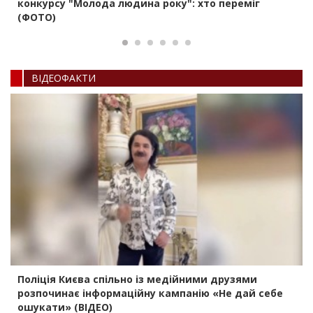
конкурсу "Молода людина року": хто переміг
(ФОТО)
ВIДЕОФАКТИ
Поліція Києва спільно із медійними друзями
розпочинає інформаційну кампанію «Не дай себе
ошукати» (ВІДЕО)