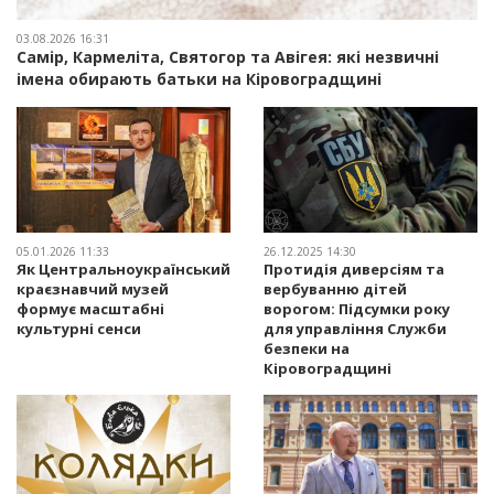
03.08.2026 16:31
Самір, Кармеліта, Святогор та Авігея: які незвичні
імена обирають батьки на Кіровоградщині
05.01.2026 11:33
26.12.2025 14:30
Як Центральноукраїнський
Протидія диверсіям та
краєзнавчий музей
вербуванню дітей
формує масштабні
ворогом: Підсумки року
культурні сенси
для управління Служби
безпеки на
Кіровоградщині