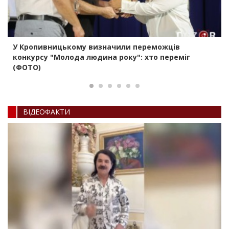
У Кропивницькому визначили переможців
конкурсу "Молода людина року": хто переміг
(ФОТО)
ВIДЕОФАКТИ