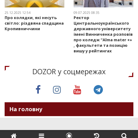
25.12.2025 12:54
09.07.2025 08:35
Про колядки, які несуть
Ректор
світло: різдвяна спадщина
Центральноукраїнського
Кропивниччини
державного університету
імені Винниченка розповів
про коледж “Alma mater +»
, факультети та позицію
вишу у рейтингах
DOZOR у соцмережах
На головну