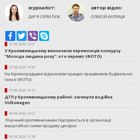
журналіст:
автор вiдео:
ДАР'Я СЕРВАТЮК
ОЛЕКСІЙ КАПРИЦЯ
Facebook
Twitter
Viber
Skype
07.08.2026 15:07
У Кропивницькому визначили переможців конкурсу
"Молода людина року": хто переміг (ФОТО)
07.08.2026 14:36
На Кіровоградщині відзначили кращих працівників будівельної
галузі (ФОТО)
07.08.2026 10:13
ДТП у Кропивницькому районі: загинула водійка
Volkswagen
06.08.2026 14:57
70-річний кропивничанин підозрюється в організації
масштабної схеми продажу цигарок
06.08.2026 13:38