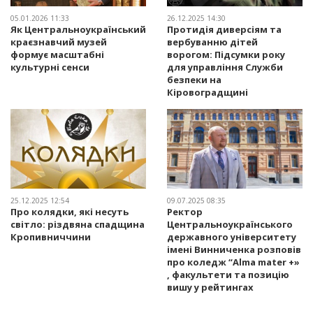
05.01.2026 11:33
26.12.2025 14:30
Як Центральноукраїнський
Протидія диверсіям та
краєзнавчий музей
вербуванню дітей
формує масштабні
ворогом: Підсумки року
культурні сенси
для управління Служби
безпеки на
Кіровоградщині
25.12.2025 12:54
09.07.2025 08:35
Про колядки, які несуть
Ректор
світло: різдвяна спадщина
Центральноукраїнського
Кропивниччини
державного університету
імені Винниченка розповів
про коледж “Alma mater +»
, факультети та позицію
вишу у рейтингах