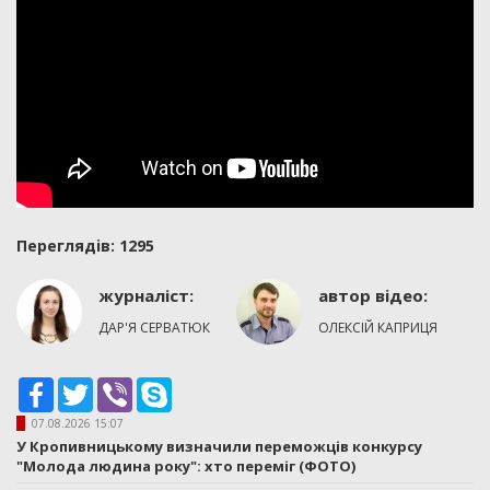
Переглядiв: 1295
журналіст:
автор вiдео:
ДАР'Я СЕРВАТЮК
ОЛЕКСІЙ КАПРИЦЯ
Facebook
Twitter
Viber
Skype
07.08.2026 15:07
У Кропивницькому визначили переможців конкурсу
"Молода людина року": хто переміг (ФОТО)