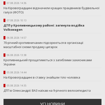
07.08.2026 14:36
На Кіровоградщині відзначили кращих працівників будівельної
галузі (ФОТО)
07.08.2026 10:13
ДТП у Кропивницькому районі: загинула водійка
Volkswagen
06.08.2026 14:57
70-річний кропивничанин підозрюється в організації
масштабної схеми продажу цигарок
06.08.2026 13:38
Кропивницький прощатиметься з загиблими захисниками
України
05.08.2026 14:44
На Кіровоградщині в ставку знайшли тіло чоловіка
05.08.2026 14:35
ДТП в Олександрії: ВАЗ наїхав на 9-річного велосипедиста
УСI НОВИНИ