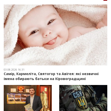
03.08.2026 16:31
Самір, Кармеліта, Святогор та Авігея: які незвичні
імена обирають батьки на Кіровоградщині