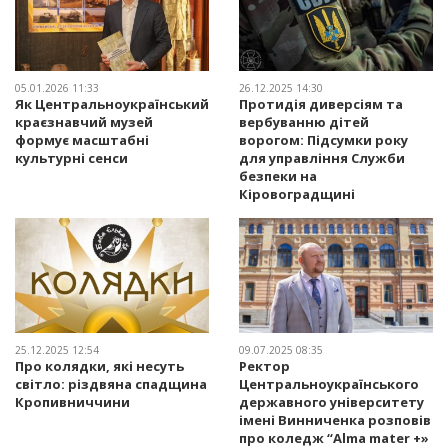
05.01.2026 11:33
26.12.2025 14:30
Як Центральноукраїнський
Протидія диверсіям та
краєзнавчий музей
вербуванню дітей
формує масштабні
ворогом: Підсумки року
культурні сенси
для управління Служби
безпеки на
Кіровоградщині
25.12.2025 12:54
09.07.2025 08:35
Про колядки, які несуть
Ректор
світло: різдвяна спадщина
Центральноукраїнського
Кропивниччини
державного університету
імені Винниченка розповів
про коледж “Alma mater +»