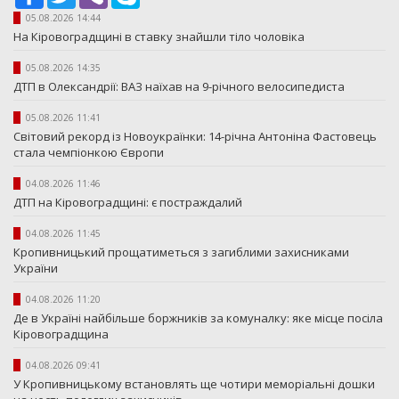
05.08.2026 14:44
На Кіровоградщині в ставку знайшли тіло чоловіка
05.08.2026 14:35
ДТП в Олександрії: ВАЗ наїхав на 9-річного велосипедиста
05.08.2026 11:41
Світовий рекорд із Новоукраїнки: 14-річна Антоніна Фастовець
стала чемпіонкою Європи
04.08.2026 11:46
ДТП на Кіровоградщині: є постраждалий
04.08.2026 11:45
Кропивницький прощатиметься з загиблими захисниками
України
04.08.2026 11:20
Де в Україні найбільше боржників за комуналку: яке місце посіла
Кіровоградщина
04.08.2026 09:41
У Кропивницькому встановлять ще чотири меморіальні дошки