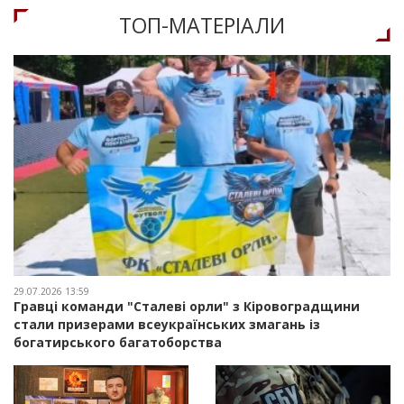
ТОП-МАТЕРIАЛИ
29.07.2026 13:59
Гравці команди "Сталеві орли" з Кіровоградщини
стали призерами всеукраїнських змагань із
богатирського багатоборства