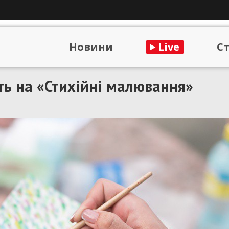
Новини
Live
С
ть на «Стихійні малювання»