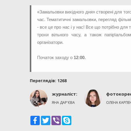
«Замальовки вихідного дня» створені для того
час. Тематитичні замальовки, перегляд фільмі
- все це про нас і у нас! Все що потрібно для
трохи вільного часу, а також папір\альбо
організатори.
Початок заходу о
12:00.
Переглядiв: 1268
журналіст:
фотокоре
ЯНА ДАР'ЄВА
ОЛЕНА КАРПЕ
Facebook
Twitter
Viber
Skype