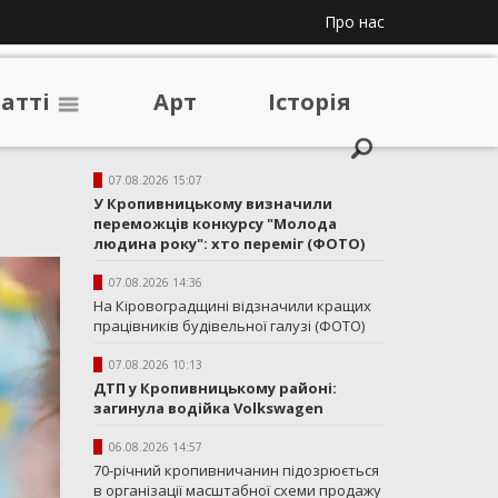
Про нас
таттi
Арт
Iсторiя
07.08.2026 15:07
У Кропивницькому визначили
переможців конкурсу "Молода
людина року": хто переміг (ФОТО)
07.08.2026 14:36
На Кіровоградщині відзначили кращих
працівників будівельної галузі (ФОТО)
07.08.2026 10:13
ДТП у Кропивницькому районі:
загинула водійка Volkswagen
06.08.2026 14:57
70-річний кропивничанин підозрюється
в організації масштабної схеми продажу