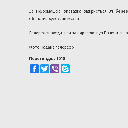
За інформацією, виставка відкриється
31 берез
обласний художній музей.
Галерея знаходиться за адресою: вул.Пашутінська,
Фото надане галереєю
Переглядiв: 1018
Facebook
Twitter
Viber
Skype