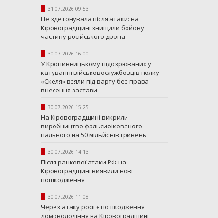
31.07.2026 09:53
Не здетонувала після атаки: на
Кіровоградщині знищили бойову
частину російського дрона
30.07.2026 16:00
У Кропивницькому підозрюваних у
катуванні військовослужбовців полку
«Скеля» взяли під варту без права
внесення застави
30.07.2026 15:25
На Кіровоградщині викрили
виробництво фальсифікованого
пального на 50 мільйонів гривень
30.07.2026 14:13
Після ранкової атаки РФ на
Кіровоградщині виявили нові
пошкодження
30.07.2026 11:08
Через атаку росії є пошкодження
домоволодіння на Кіровоградщині