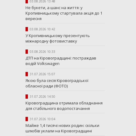
03.08.2026 13:48
Не букети, а шанс на життя: у
Кропивницькому стартувала акція до 1
вересня
03.08.2026 10:42
У Кропивницькому презентують
міжнародну фотовиставку
03.08.2026 10:33
ДТП на Кіровоградщині: постраждав
водій Volkswagen
31.07.2026 15:07
Якою була сесія Кіровоградської
обласної ради (ФОТО)
31.07.2026 14:50
Кіровоградщина отримала обладнання
для стабільного водопостачання
31.07.2026 10:04
Майже 1,4 тисячі нових родин: скільки
шлюбів уклали на Кіровоградщині