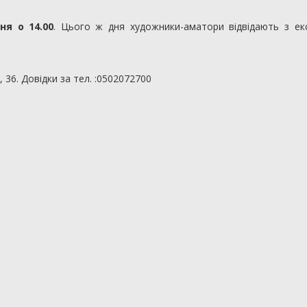
ня о 14.00
. Цього ж дня художники-аматори відвідають з екс
 36. Довідки за тел. :0502072700