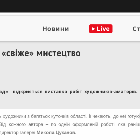
Новини
Live
С
 «свіже» мистецтво
ад» відкриється виставка робіт художників-аматорів.
художники з багатьох куточків області. Її чекають, до неї готую
ід кожного автора – по одній оформленій роботі, яка рані
 директор галереї
Микола Цуканов
.