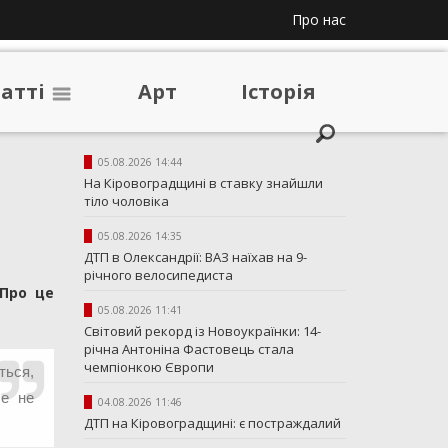
Про нас
таттi
Арт
Iсторiя
05.08.2026 14:44
На Кіровоградщині в ставку знайшли
тіло чоловіка
05.08.2026 14:35
ДТП в Олександрії: ВАЗ наїхав на 9-
річного велосипедиста
 Про це
05.08.2026 11:41
Світовий рекорд із Новоукраїнки: 14-
річна Антоніна Фастовець стала
чемпіонкою Європи
ться,
ше не
04.08.2026 11:46
ДТП на Кіровоградщині: є постраждалий