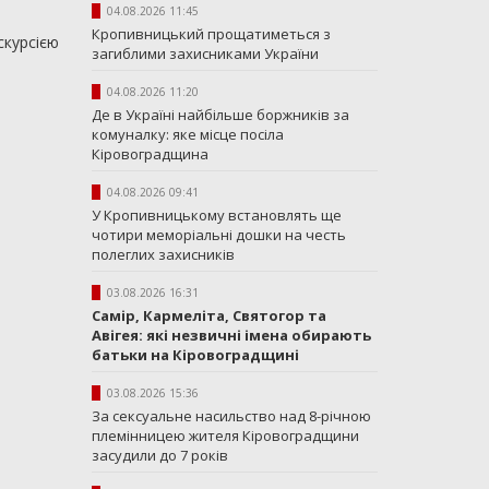
04.08.2026 11:45
Кропивницький прощатиметься з
курсією
загиблими захисниками України
04.08.2026 11:20
Де в Україні найбільше боржників за
комуналку: яке місце посіла
Кіровоградщина
04.08.2026 09:41
У Кропивницькому встановлять ще
чотири меморіальні дошки на честь
полеглих захисників
03.08.2026 16:31
Самір, Кармеліта, Святогор та
Авігея: які незвичні імена обирають
батьки на Кіровоградщині
03.08.2026 15:36
За сексуальне насильство над 8-річною
племінницею жителя Кіровоградщини
засудили до 7 років