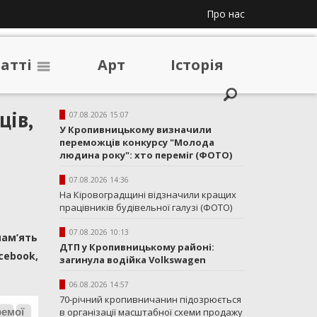
Про нас
таттi
Арт
Iсторiя
ців,
07.08.2026 15:07
У Кропивницькому визначили
переможців конкурсу "Молода
людина року": хто переміг (ФОТО)
07.08.2026 14:36
На Кіровоградщині відзначили кращих
працівників будівельної галузі (ФОТО)
07.08.2026 10:13
пам’ять
ДТП у Кропивницькому районі:
cebook,
загинула водійка Volkswagen
06.08.2026 14:57
70-річний кропивничанин підозрюється
в організації масштабної схеми продажу
ремої