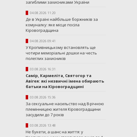
загиблими захисниками України
04.08.2026 11:20
Де в Україні найбільше боржників за
комуналку: яке місце посіла
Кіровоградщина
04.08.2026 09:41
У Кропивницькому встановлять ще
чотири меморіальні дошки на честь
полеглих захисників
03.08.2026 16:31
Самір, Кармеліта, Святогор та
Авігея: які незвичні імена обирають
батьки на Кіровоградщині
03.08.2026 15:36
За сексуальне насильство над 8-річною
племінницею жителя Кіровоградщини
засудили до 7 років
03.08.2026 13:48
Не букети, а шанс на життя: у