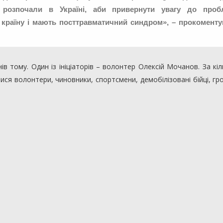
 розпочали в Україні, аби привернути увагу до проб
у країну і мають посттравматичний синдром», – прокомент
в тому. Один із ініціаторів – волонтер Олексій Мочанов. За кіл
ся волонтери, чиновники, спортсмени, демобілізовані бійці, гр