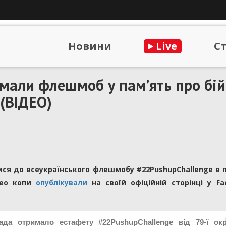
Новини
Live
С
мали флешмоб у пам’ять про бій
 (ВІДЕО)
ися до всеукраїнського флешмобу #22PushupChallenge в 
ідео копи
опублікували
на своїй офіційній сторінці у Fa
рада отримало естафету #22PushupChallenge від 79-ї ок