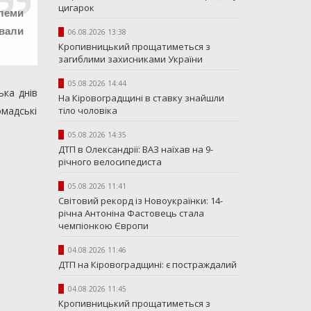
цигарок
леми
ували
06.08.2026 13:38
Кропивницький прощатиметься з
загиблими захисниками України
05.08.2026 14:44
ька днів
На Кіровоградщині в ставку знайшли
тіло чоловіка
омадські
05.08.2026 14:35
ДТП в Олександрії: ВАЗ наїхав на 9-
річного велосипедиста
05.08.2026 11:41
Світовий рекорд із Новоукраїнки: 14-
річна Антоніна Фастовець стала
чемпіонкою Європи
04.08.2026 11:46
ДТП на Кіровоградщині: є постраждалий
04.08.2026 11:45
Кропивницький прощатиметься з