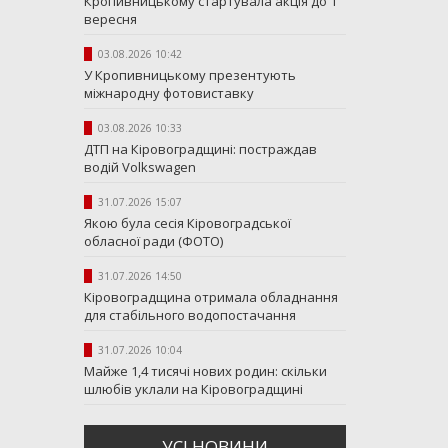
Кропивницькому стартувала акція до 1
вересня
03.08.2026 10:42
У Кропивницькому презентують
міжнародну фотовиставку
03.08.2026 10:33
ДТП на Кіровоградщині: постраждав
водій Volkswagen
31.07.2026 15:07
Якою була сесія Кіровоградської
обласної ради (ФОТО)
31.07.2026 14:50
Кіровоградщина отримала обладнання
для стабільного водопостачання
31.07.2026 10:04
Майже 1,4 тисячі нових родин: скільки
шлюбів уклали на Кіровоградщині
УСI НОВИНИ