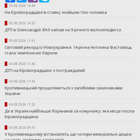
05.08.2026 14:44
На Кіровоградщині в ставку знайшли тіло чоловіка
05.08.2026 14:35
ДТП в Олександрії: ВАЗ наїхав на 9-річного велосипедиста
05.08.2026 11:41
Світовий рекорд із Новоукраїнки: 14-річна Антоніна Фастовець
стала чемпіонкою Європи
04.08.2026 11:46
ДТП на Кіровоградщині: є постраждалий
04.08.2026 11:45
Кропивницький прощатиметься з загиблими захисниками
України
04.08.2026 11:20
Де в Україні найбільше боржників за комуналку: яке місце посіла
Кіровоградщина
04.08.2026 09:41
У Кропивницькому встановлять ще чотири меморіальні дошки
на честь полеглих захисників