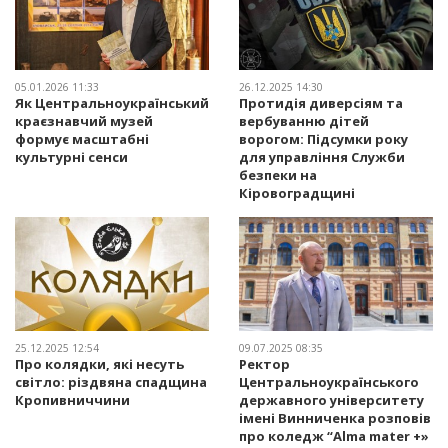
05.01.2026 11:33
26.12.2025 14:30
Як Центральноукраїнський
Протидія диверсіям та
краєзнавчий музей
вербуванню дітей
формує масштабні
ворогом: Підсумки року
культурні сенси
для управління Служби
безпеки на
Кіровоградщині
25.12.2025 12:54
09.07.2025 08:35
Про колядки, які несуть
Ректор
світло: різдвяна спадщина
Центральноукраїнського
Кропивниччини
державного університету
імені Винниченка розповів
про коледж “Alma mater +»