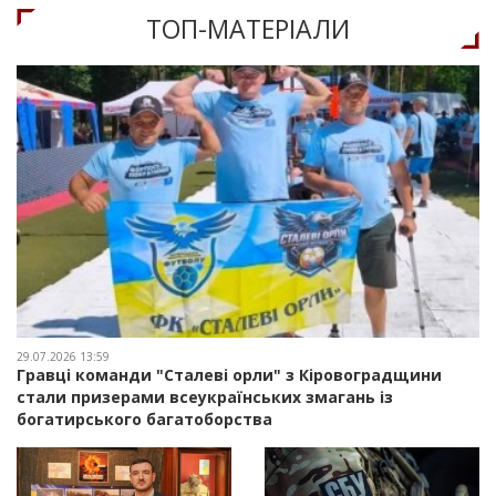
ТОП-МАТЕРIАЛИ
29.07.2026 13:59
Гравці команди "Сталеві орли" з Кіровоградщини
стали призерами всеукраїнських змагань із
богатирського багатоборства