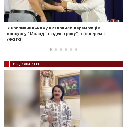
У Кропивницькому визначили переможців
конкурсу "Молода людина року": хто переміг
(ФОТО)
ВIДЕОФАКТИ