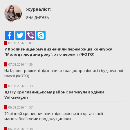
журналіст:
ЯНА ДАР'ЄВА
Facebook
Twitter
Viber
Skype
07.08.2026 15:07
У Кропивницькому визначили переможців конкурсу
"Молода людина року": хто переміг (ФОТО)
07.08.2026 14:36
На Кіровоградщині відзначили кращих працівників будівельної
галузі (ФОТО)
07.08.2026 10:13
ДТП у Кропивницькому районі: загинула водійка
Volkswagen
06.08.2026 14:57
70-річний кропивничанин підозрюється в організації
масштабної схеми продажу цигарок
06.08.2026 13:38