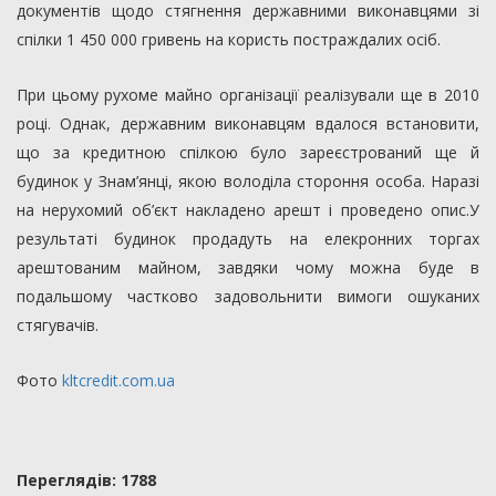
документів щодо стягнення державними виконавцями зі
спілки 1 450 000 гривень на користь постраждалих осіб.
При цьому рухоме майно організації реалізували ще в 2010
році. Однак, державним виконавцям вдалося встановити,
що за кредитною спілкою було зареєстрований ще й
будинок у Знам’янці, якою володіла стороння особа. Наразі
на нерухомий об’єкт накладено арешт і проведено опис.У
результаті будинок продадуть на елекронних торгах
арештованим майном, завдяки чому можна буде в
подальшому частково задовольнити вимоги ошуканих
стягувачів.
Фото
kltcredit.com.ua
Переглядiв: 1788