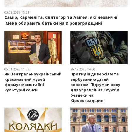
03.08.2026 16:31
Самір, Кармеліта, Святогор та Авігея: які незвичні
імена обирають батьки на Кіровоградщині
05.01.2026 11:33
26.12.2025 14:30
Як Центральноукраїнський
Протидія диверсіям та
краєзнавчий музей
вербуванню дітей
формує масштабні
ворогом: Підсумки року
культурні сенси
для управління Служби
безпеки на
Кіровоградщині