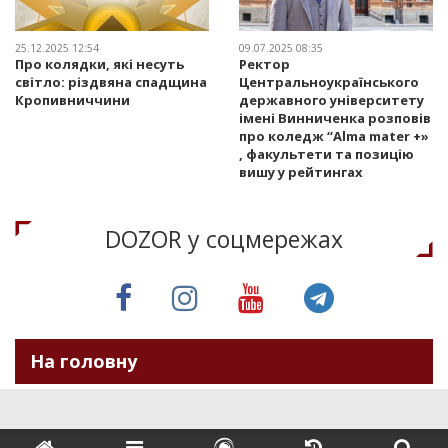
25.12.2025 12:54
09.07.2025 08:35
Про колядки, які несуть
Ректор
світло: різдвяна спадщина
Центральноукраїнського
Кропивниччини
державного університету
імені Винниченка розповів
про коледж “Alma mater +»
, факультети та позицію
вишу у рейтингах
DOZOR у соцмережах
На головну