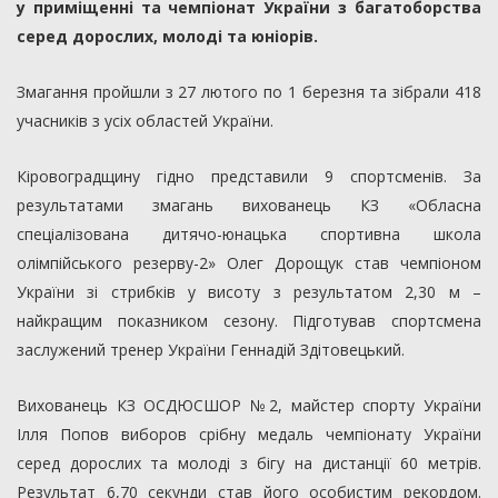
у приміщенні та чемпіонат України з багатоборства
серед дорослих, молоді та юніорів.
Змагання пройшли з 27 лютого по 1 березня та зібрали 418
учасників з усіх областей України.
Кіровоградщину гідно представили 9 спортсменів. За
результатами змагань вихованець КЗ «Обласна
спеціалізована дитячо-юнацька спортивна школа
олімпійського резерву-2» Олег Дорощук став чемпіоном
України зі стрибків у висоту з результатом 2,30 м –
найкращим показником сезону. Підготував спортсмена
заслужений тренер України Геннадій Здітовецький.
Вихованець КЗ ОСДЮСШОР №2, майстер спорту України
Ілля Попов виборов срібну медаль чемпіонату України
серед дорослих та молоді з бігу на дистанції 60 метрів.
Результат 6,70 секунди став його особистим рекордом.