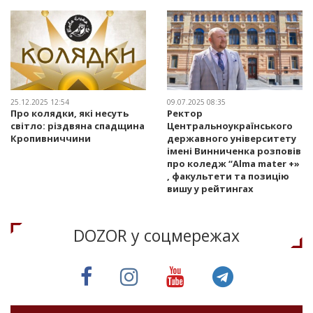
25.12.2025 12:54
09.07.2025 08:35
Про колядки, які несуть
Ректор
світло: різдвяна спадщина
Центральноукраїнського
Кропивниччини
державного університету
імені Винниченка розповів
про коледж “Alma mater +»
, факультети та позицію
вишу у рейтингах
DOZOR у соцмережах