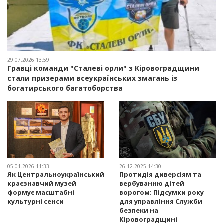
29.07.2026 13:59
Гравці команди "Сталеві орли" з Кіровоградщини
стали призерами всеукраїнських змагань із
богатирського багатоборства
05.01.2026 11:33
26.12.2025 14:30
Як Центральноукраїнський
Протидія диверсіям та
краєзнавчий музей
вербуванню дітей
формує масштабні
ворогом: Підсумки року
культурні сенси
для управління Служби
безпеки на
Кіровоградщині