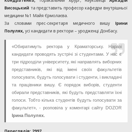
Кондратенко,
торакальний хірург, науковець
Аркадій
Висоцький
та представить професор кафедри внутрішньої
медицини №1 Майя Єрмолаєва.
За словами прес-секретаря медичного вишу
Ірини
Полулях,
усі кандидати в ректори – уродженці Донбасу.
«Обиратимуть ректора у Краматорську. Наразі
кандидати проводять зустрічі зі студентами. У нас є
три підрозділи університету, які направлять виборних
представників, які від імені своїх факультетів
голосувати, будуть голосувати і студенти, і викладачі
та працівники вишу. Є порядок виборів, студенти
обирали представників, які будуть представляти їхні
голоси. Тобто кілька студентів будуть голосувати за
факультет», - розповіла у коментарі сайту DOZOR
Ірина Полулях.
Переглядiв: 2997