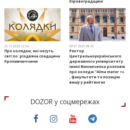
Кіровоградщині
25.12.2025 12:54
09.07.2025 08:35
Про колядки, які несуть
Ректор
світло: різдвяна спадщина
Центральноукраїнського
Кропивниччини
державного університету
імені Винниченка розповів
про коледж “Alma mater +»
, факультети та позицію
вишу у рейтингах
DOZOR у соцмережах