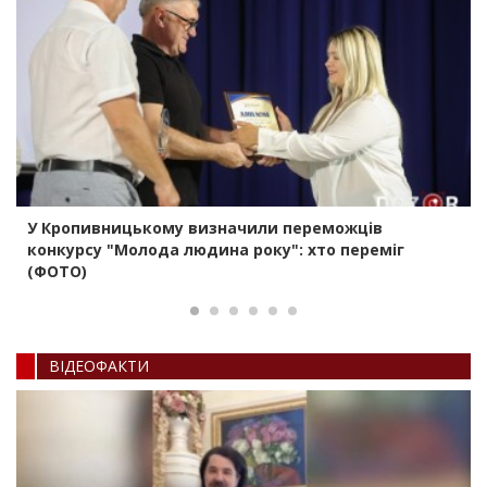
У Кропивницькому визначили переможців
конкурсу "Молода людина року": хто переміг
(ФОТО)
ВIДЕОФАКТИ