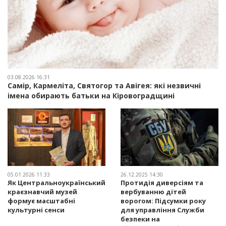
03.08.2026 16:31
Самір, Кармеліта, Святогор та Авігея: які незвичні
імена обирають батьки на Кіровоградщині
05.01.2026 11:33
26.12.2025 14:30
Як Центральноукраїнський
Протидія диверсіям та
краєзнавчий музей
вербуванню дітей
формує масштабні
ворогом: Підсумки року
культурні сенси
для управління Служби
безпеки на