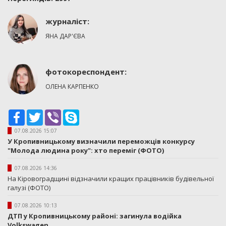
журналіст:
ЯНА ДАР'ЄВА
фотокореспондент:
ОЛЕНА КАРПЕНКО
Facebook
Twitter
Viber
Skype
07.08.2026 15:07
У Кропивницькому визначили переможців конкурсу
"Молода людина року": хто переміг (ФОТО)
07.08.2026 14:36
На Кіровоградщині відзначили кращих працівників будівельної
галузі (ФОТО)
07.08.2026 10:13
ДТП у Кропивницькому районі: загинула водійка
Volkswagen