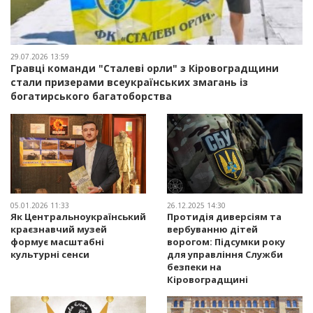
29.07.2026 13:59
Гравці команди "Сталеві орли" з Кіровоградщини
стали призерами всеукраїнських змагань із
богатирського багатоборства
05.01.2026 11:33
26.12.2025 14:30
Як Центральноукраїнський
Протидія диверсіям та
краєзнавчий музей
вербуванню дітей
формує масштабні
ворогом: Підсумки року
культурні сенси
для управління Служби
безпеки на
Кіровоградщині