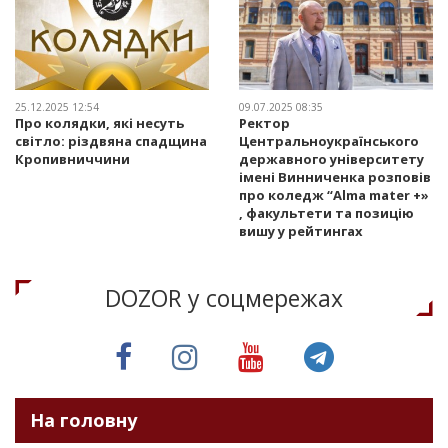
25.12.2025 12:54
09.07.2025 08:35
Про колядки, які несуть
Ректор
світло: різдвяна спадщина
Центральноукраїнського
Кропивниччини
державного університету
імені Винниченка розповів
про коледж “Alma mater +»
, факультети та позицію
вишу у рейтингах
DOZOR у соцмережах
На головну