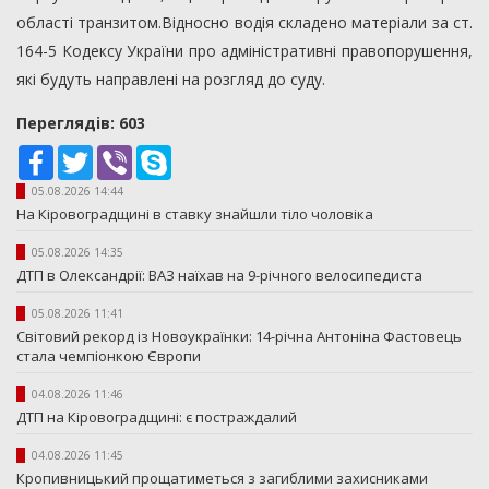
області транзитом.Відносно водія складено матеріали за ст.
164-5 Кодексу України про адміністративні правопорушення,
які будуть направлені на розгляд до суду.
Переглядiв: 603
Facebook
Twitter
Viber
Skype
05.08.2026 14:44
На Кіровоградщині в ставку знайшли тіло чоловіка
05.08.2026 14:35
ДТП в Олександрії: ВАЗ наїхав на 9-річного велосипедиста
05.08.2026 11:41
Світовий рекорд із Новоукраїнки: 14-річна Антоніна Фастовець
стала чемпіонкою Європи
04.08.2026 11:46
ДТП на Кіровоградщині: є постраждалий
04.08.2026 11:45
Кропивницький прощатиметься з загиблими захисниками