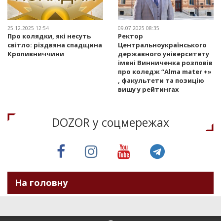
25.12.2025 12:54
09.07.2025 08:35
Про колядки, які несуть
Ректор
світло: різдвяна спадщина
Центральноукраїнського
Кропивниччини
державного університету
імені Винниченка розповів
про коледж “Alma mater +»
, факультети та позицію
вишу у рейтингах
DOZOR у соцмережах
На головну