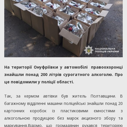
На території Онуфріївки у автомобілі правоохоронці
знайшли понад 200 літрів сурогатного алкоголю. Про
це повідомили у поліції області.
Так, за кермом автівки був житель Полтавщини. В
багажному відділенні машини поліцейські знайшли понад 20
картонних коробок із пластиковими ємностями з
алкогольною продукцією без марок акцизного збору та
маркування.Відомо, що громадянин рухався територією