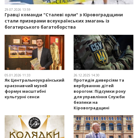
29.07.2026 13:59
Гравці команди "Сталеві орли" з Кіровоградщини
стали призерами всеукраїнських змагань із
богатирського багатоборства
05.01.2026 11:33
26.12.2025 14:30
Як Центральноукраїнський
Протидія диверсіям та
краєзнавчий музей
вербуванню дітей
формує масштабні
ворогом: Підсумки року
культурні сенси
для управління Служби
безпеки на
Кіровоградщині