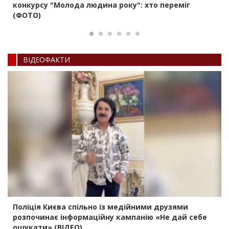
конкурсу "Молода людина року": хто переміг
(ФОТО)
ВIДЕОФАКТИ
Поліція Києва спільно із медійними друзями
розпочинає інформаційну кампанію «Не дай себе
ошукати» (ВІДЕО)