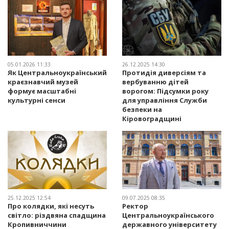
05.01.2026 11:33
26.12.2025 14:30
Як Центральноукраїнський
Протидія диверсіям та
краєзнавчий музей
вербуванню дітей
формує масштабні
ворогом: Підсумки року
культурні сенси
для управління Служби
безпеки на
Кіровоградщині
25.12.2025 12:54
09.07.2025 08:35
Про колядки, які несуть
Ректор
світло: різдвяна спадщина
Центральноукраїнського
Кропивниччини
державного університету