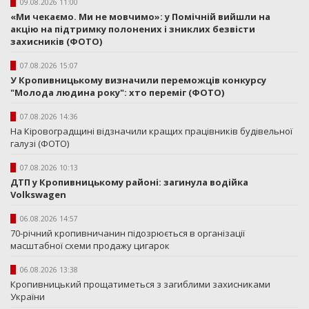
09.08.2026 11:00
«Ми чекаємо. Ми не мовчимо»: у Помічній вийшли на
акцію на підтримку полонених і зниклих безвісти
захисників (ФОТО)
07.08.2026 15:07
У Кропивницькому визначили переможців конкурсу
"Молода людина року": хто переміг (ФОТО)
07.08.2026 14:36
На Кіровоградщині відзначили кращих працівників будівельної
галузі (ФОТО)
07.08.2026 10:13
ДТП у Кропивницькому районі: загинула водійка
Volkswagen
06.08.2026 14:57
70-річний кропивничанин підозрюється в організації
масштабної схеми продажу цигарок
06.08.2026 13:38
Кропивницький прощатиметься з загиблими захисниками
України