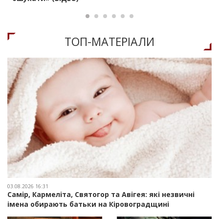
ТОП-МАТЕРIАЛИ
03.08.2026 16:31
Самір, Кармеліта, Святогор та Авігея: які незвичні
імена обирають батьки на Кіровоградщині