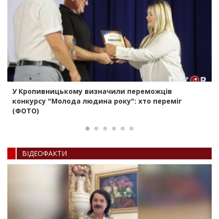
У Кропивницькому визначили переможців
конкурсу "Молода людина року": хто переміг
(ФОТО)
ВIДЕОФАКТИ