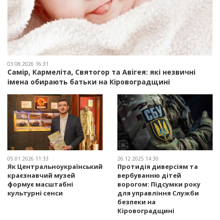
03.08.2026 16:31
Самір, Кармеліта, Святогор та Авігея: які незвичні
імена обирають батьки на Кіровоградщині
05.01.2026 11:33
26.12.2025 14:30
Як Центральноукраїнський
Протидія диверсіям та
краєзнавчий музей
вербуванню дітей
формує масштабні
ворогом: Підсумки року
культурні сенси
для управління Служби
безпеки на
Кіровоградщині