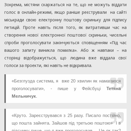
Зокрема, містяни скаржаться на те, що не можуть віддати
голос в онлайн-режимі, якщо раніше реєстрували на сайті
міськради свою електронну поштову скриньку для підпису
петицій. Проте навіть після того, як витративши час на
створення нової електронної поштової скриньки, чисельні
спроби проголосувати закінчуються сповіщенням «Під час
вашого запиту виникла помилка». Або ж навпаки – на
сторінці відображується, що людина вже віддала свої
голоси за проекти, які навіть не відкривала.
«Безглузда система, я вже 20 хвилин як намагаюся
проголосувати», - пише у Фейсбуці
Тетяна
Мельничук
.
«Круто. Зареєструвався з 25 разу. Писало постійно,
що пошта зайнята. Зайшов під третьою поштою» І в
підсумку пише, що я вже проголосував ... Це як так?