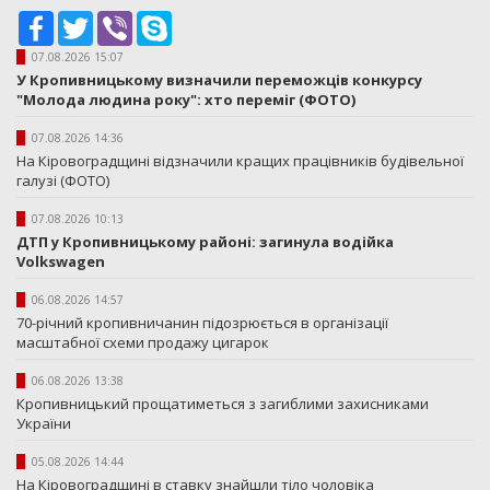
Facebook
Twitter
Viber
Skype
07.08.2026 15:07
У Кропивницькому визначили переможців конкурсу
"Молода людина року": хто переміг (ФОТО)
07.08.2026 14:36
На Кіровоградщині відзначили кращих працівників будівельної
галузі (ФОТО)
07.08.2026 10:13
ДТП у Кропивницькому районі: загинула водійка
Volkswagen
06.08.2026 14:57
70-річний кропивничанин підозрюється в організації
масштабної схеми продажу цигарок
06.08.2026 13:38
Кропивницький прощатиметься з загиблими захисниками
України
05.08.2026 14:44
На Кіровоградщині в ставку знайшли тіло чоловіка