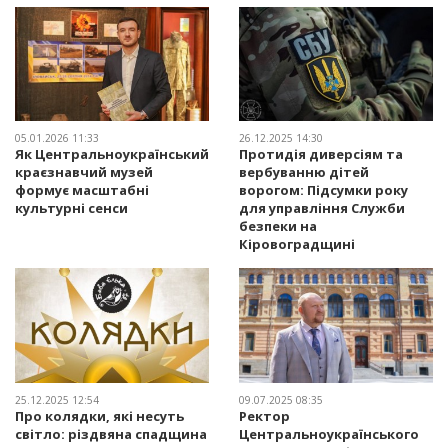
05.01.2026 11:33
26.12.2025 14:30
Як Центральноукраїнський
Протидія диверсіям та
краєзнавчий музей
вербуванню дітей
формує масштабні
ворогом: Підсумки року
культурні сенси
для управління Служби
безпеки на
Кіровоградщині
25.12.2025 12:54
09.07.2025 08:35
Про колядки, які несуть
Ректор
світло: різдвяна спадщина
Центральноукраїнського