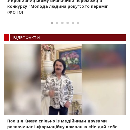
У Кропивницькому визначили переможців
конкурсу "Молода людина року": хто переміг
(ФОТО)
ВIДЕОФАКТИ
Поліція Києва спільно із медійними друзями
розпочинає інформаційну кампанію «Не дай себе