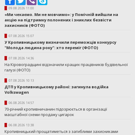
09.08.2026 11:00
«Ми чекаємо. Ми не мовчимо»: у Помічній вийшли на
акцію на підтримку полонених і зниклих безвісти
захисників (ФОТО)
07.08.2026 15:07
У Кропивницькому визначили переможців конкурсу
"Молода людина року": хто переміг (ФОТО)
07.08.2026 14:36
На Кіровоградщині відзначили кращих працівників будівельної
галузі (ФОТО)
07.08.2026 10:13
ДТП у Кропивницькому районі: загинула водійка
Volkswagen
06.08.2026 14:57
70-річний кропивничанин підозрюється в організації
масштабної схеми продажу цигарок
06.08.2026 13:38
Кропивницький прощатиметься з загиблими захисниками