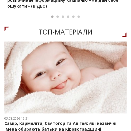
розпочинає інформаційну кампанію «Не дай себе
ошукати» (ВІДЕО)
ТОП-МАТЕРIАЛИ
03.08.2026 16:31
Самір, Кармеліта, Святогор та Авігея: які незвичні
імена обирають батьки на Кіровоградщині