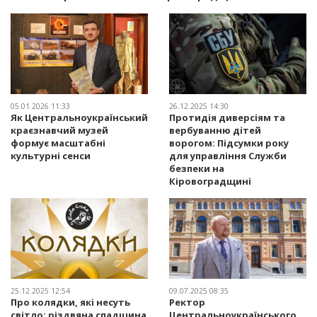
05.01.2026 11:33
26.12.2025 14:30
Як Центральноукраїнський
Протидія диверсіям та
краєзнавчий музей
вербуванню дітей
формує масштабні
ворогом: Підсумки року
культурні сенси
для управління Служби
безпеки на
Кіровоградщині
25.12.2025 12:54
09.07.2025 08:35
Про колядки, які несуть
Ректор
світло: різдвяна спадщина
Центральноукраїнського