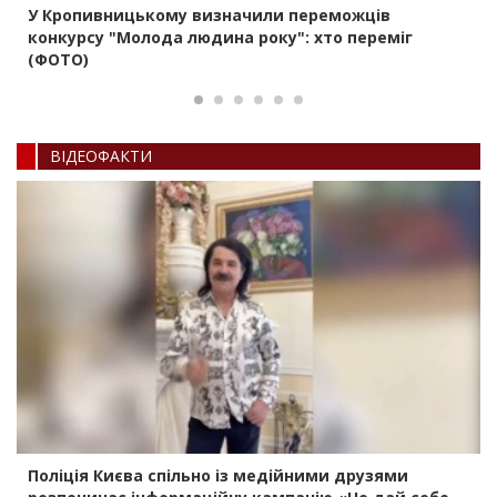
У Кропивницькому визначили переможців
конкурсу "Молода людина року": хто переміг
(ФОТО)
ВIДЕОФАКТИ
Поліція Києва спільно із медійними друзями