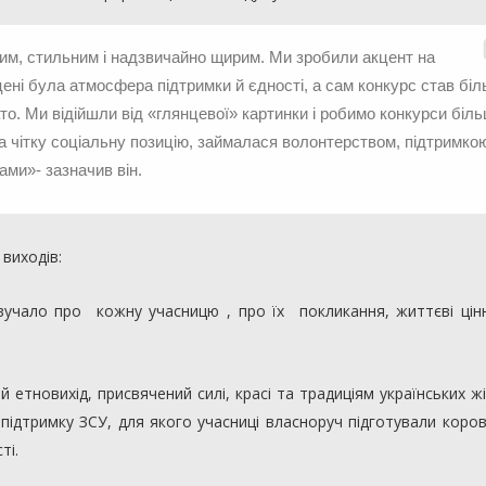
им, стильним і надзвичайно щирим. Ми зробили акцент на
цені була атмосфера підтримки й єдності, а сам конкурс став бі
то. Ми відійшли від «глянцевої» картинки і робимо конкурси біл
а чітку соціальну позицію, займалася волонтерством, підтримко
вами»- зазначив він.
 виходів:
ало про кожну учасницю , про їх покликання, життєві цінн
тновихід, присвячений силі, красі та традиціям українських жі
 підтримку ЗСУ, для якого учасниці власноруч підготували коро
ті.