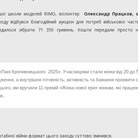
ершої школи моделей RIMO, волонтер
Олександр Працков, 
ходу відбувся благодійний аукціон для потреб військової час
 вдалося зібрати 71 350 гривень. Кошти передали просто н
«Пані Кропивницького 2025». Учасницями стали жінки від 20 до 
дження, а внутрішня готовність, активність та бажання проявити 
 цього, ми вручили 11 премій «Жінка нової ери» жінкам, які працю
в.
штабної війни формат цього заходу суттєво змінився.