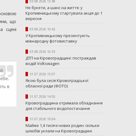
03.08.2026 13:48
Не букети, а шанс на життя: у
Кропивницькому стартувала акція до 1
о
сновою
вересня
тини, що
а сцені
03.08.2026 10:42
У Кропивницькому презентують
міжнародну фотовиставку
03.08.2026 10:33
ДТП на Кіровоградщині: постраждав
водій Volkswagen
56
31.07.2026 15:07
себе.
Якою була сесія Кіровоградської
обласної ради (ФОТО)
ють в
31.07.2026 14:50
Кіровоградщина отримала обладнання
для стабільного водопостачання
31.07.2026 10:04
Майже 1,4 тисячі нових родин: скільки
шлюбів уклали на Кіровоградщині