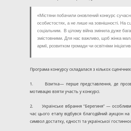
«Містяни побачили оновлений конкурс сучасн
особистостях, а не лише на зовнішності. На с
соціальним. В цілому війна змінила дуже бага
змістовними. Для нас важливо, щоб жінка мал
армії, розвитком громади чи освітніми ініціати
Програма конкурсу складалася з кількох сценічних
1. Візитка— перше представлення, де прозвуч
мотивацію взяти участь у конкурсі.
2. Українське вбрання “Берегиня” — особливий е
час цього етапу відбувся благодійний аукціон на
символ достатку, єдності та української гостиннос