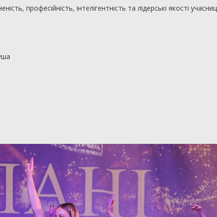
ність, професійність, інтелігентність та лідерські якості учасниц
уша