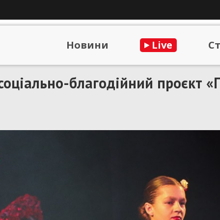
Новини
Live
С
соціально-благодійний проєкт «
)