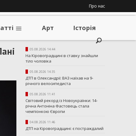
Про нас
таттi
Арт
Iсторiя
Пані
05.08.2026 14:44
На Кіровоградщині в ставку знайшли
тіло чоловіка
05.08.2026 14:35
ДТП в Олександрії: ВАЗ наїхав на 9-
річного велосипедиста
05.08.2026 11:41
Світовий рекорд із Новоукраїнки: 14-
річна Антоніна Фастовець стала
чемпіонкою Європи
04.08.2026 11:46
ДТП на Кіровоградщині: є постраждалий