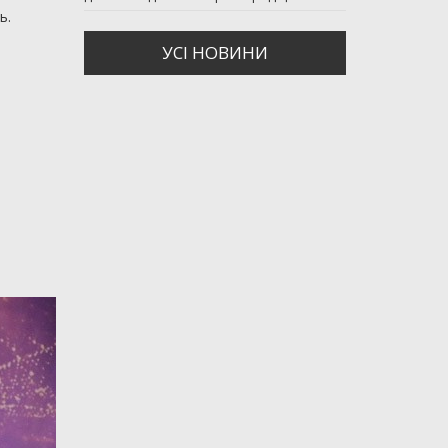
ь.
УСI НОВИНИ