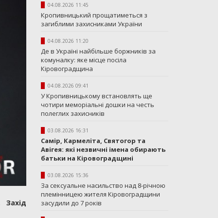
04.08.2026 11:45
Кропивницький прощатиметься з
загиблими захисниками України
04.08.2026 11:20
Де в Україні найбільше боржників за
комуналку: яке місце посіла
Кіровоградщина
04.08.2026 09:41
У Кропивницькому встановлять ще
чотири меморіальні дошки на честь
полеглих захисників
03.08.2026 16:31
Самір, Кармеліта, Святогор та
Авігея: які незвичні імена обирають
батьки на Кіровоградщині
03.08.2026 15:36
За сексуальне насильство над 8-річною
племінницею жителя Кіровоградщини
 Захід
засудили до 7 років