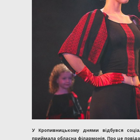
У Кропивницькому днями відбувся соціал
приймала обласна філармонія. Про це пові