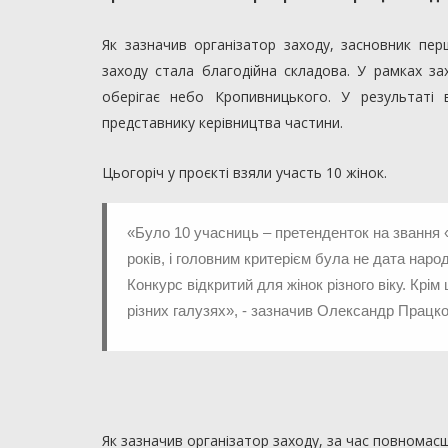
Як зазначив організатор заходу, засновник п
заходу стала благодійна складова. У рамках за
оберігає небо Кропивницького. У результаті
представнику керівництва частини.
Цьогоріч у проєкті взяли участь 10 жінок.
«Було 10 учасниць – претенденток на звання 
років, і головним критерієм була не дата наро
Конкурс відкритий для жінок різного віку. Крім
різних галузях», - зазначив Олександр Працко
Як зазначив організатор заходу, за час повномас