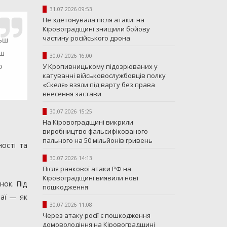
31.07.2026 09:53
Не здетонувала після атаки: на
Кіровоградщині знищили бойову
частину російського дрона
льш
ьш
30.07.2026 16:00
У Кропивницькому підозрюваних у
ю
катуванні військовослужбовців полку
«Скеля» взяли під варту без права
внесення застави
30.07.2026 15:25
На Кіровоградщині викрили
виробництво фальсифікованого
пального на 50 мільйонів гривень
ості та
30.07.2026 14:13
Після ранкової атаки РФ на
Кіровоградщині виявили нові
нок. Під
пошкодження
ваї — як
30.07.2026 11:08
Через атаку росії є пошкодження
домоволодіння на Кіровоградщині